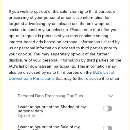
Nyugat-magyarországi Economic Forum 2026Október 15-
If you wish to opt-out of the sale, sharing to third parties, or
én jön a Nyugat-magyarországi Economic Forum, ami
processing of your personal or sensitive information for
magas szintű szakmai párbeszédet és értékes üzleti
targeted advertising by us, please use the below opt-out
kapcsolatokat kínál a régiós növekedés érdekében.
section to confirm your selection. Please note that after your
Részletek a linken.Információ és jelentkezésA listaKedd
opt-out request is processed you may continue seeing
délután felkerült a parlament honlapjára "Az egyes
interest-based ads based on personal information utilized by
adótörvények és más kapcsolódó törvények
us or personal information disclosed to third parties prior to
your opt-out. You may separately opt-out of the further
módosításáról"...
disclosure of your personal information by third parties on the
IAB’s list of downstream participants. This information may
also be disclosed by us to third parties on the
IAB’s List of
KEDVES OLVASÓNK!
Downstream Participants
that may further disclose it to other
A keresett cikk a portfolio.hu hírarchívumához
third parties.
tartozik, melynek olvasása előfizetéses
Personal Data Processing Opt Outs
regisztrációhoz kötött.
I want to opt-out of the Sharing of my
Az előfizetés a következőket tartalmazza:
personal data.
Opted In
Portfolio.hu teljes cikkarchívum
Kötéslisták: BÉT elmúlt 2 év napon belüli
I want to opt-out of the Sale of my