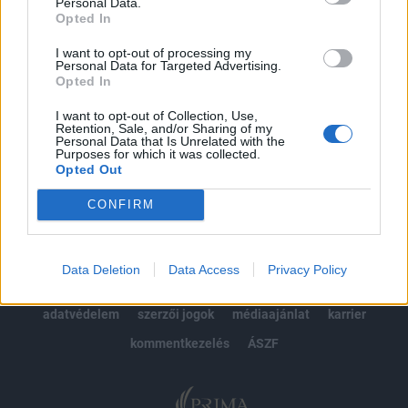
kötéslistái
Personal Data.
Opted In
Előfizetés
I want to opt-out of processing my
Personal Data for Targeted Advertising.
Opted In
MÁR ELŐFIZETŐNK VAGY?
BEJELENTKEZÉS
I want to opt-out of Collection, Use,
Retention, Sale, and/or Sharing of my
Personal Data that Is Unrelated with the
Purposes for which it was collected.
Opted Out
CONFIRM
© 2026 Portfolio
Data Deletion
Data Access
Privacy Policy
impresszum
jogi nyilatkozat
süti beállítások
adatvédelem
szerzői jogok
médiaajánlat
karrier
kommentkezelés
ÁSZF