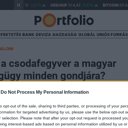
UR/HUF
363,23
0,01%
USD/HUF
314,43
0,07%
BITCOIN
65 04
EFEKTETÉS
BANK
DEVIZA
GAZDASÁG
GLOBÁL
UNIÓS FORRÁ
TALOM
 a csodafegyver a magyar
gügy minden gondjára?
-
Do Not Process My Personal Information
to opt-out of the sale, sharing to third parties, or processing of your per
formation for targeted advertising by us, please use the below opt-out s
y minden eddiginél magasabb összegben számít a né
r selection. Please note that after your opt-out request is processed y
rta ki a Portfolio a 2020-as költségvetés részletező s
eing interest-based ads based on personal information utilized by us or