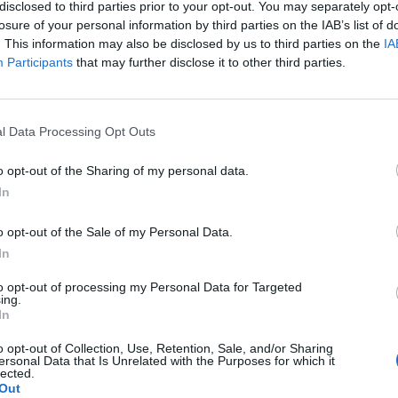
étel növekedését látva sokan adóemelésre gondolnán
disclosed to third parties prior to your opt-out. You may separately opt-
ium lapunknak küldött tájékoztatásából kiderül, ezútt
losure of your personal information by third parties on the IAB’s list of
. This information may also be disclosed by us to third parties on the
IA
Participants
that may further disclose it to other third parties.
ealth Forum 2019Jön a Portfolio egészségügyi konferenciája! Ré
lentkezésAz a bizonyos 77 milliárd forintAhogyan arra a Portfolio 
bb olyan intézkedés is várható, ami adókönnyítést jelent a csalá
l Data Processing Opt Outs
állalatoknak. Egy másik cikkünkben pedig arról számoltunk be, h
o opt-out of the Sharing of my personal data.
In
ASÓNK!
o opt-out of the Sale of my Personal Data.
a portfolio.hu hírarchívumához tartozik, melynek olvasása előf
In
ötött.
to opt-out of processing my Personal Data for Targeted
övetkezőket tartalmazza:
ing.
In
 teljes cikkarchívum
 BÉT elmúlt 2 év napon belüli
o opt-out of Collection, Use, Retention, Sale, and/or Sharing
ersonal Data that Is Unrelated with the Purposes for which it
lected.
Out