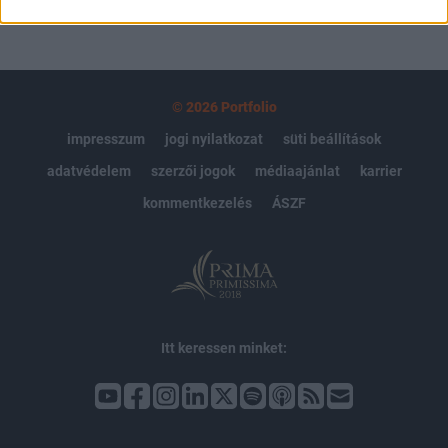
© 2026 Portfolio
impresszum
jogi nyilatkozat
süti beállítások
adatvédelem
szerzői jogok
médiaajánlat
karrier
kommentkezelés
ÁSZF
Itt keressen minket: