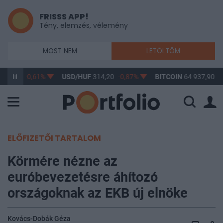
FRISSS APP!
Tény, elemzés, vélemény
MOST NEM
LETÖLTÖM
363,17
-0,61%
USD/HUF
314,20
-0,87%
BITCOIN
64 937,90
0
ELŐFIZETŐI TARTALOM
Körmére nézne az
euróbevezetésre áhítozó
országoknak az EKB új elnöke
Kovács-Dobák Géza