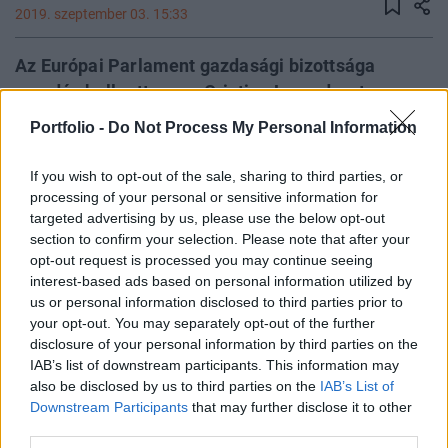
2019. szeptember 03. 15:33
Az Európai Parlament gazdasági bizottsága
szerdán hallgatta meg Cristine Lagarde-ot, az
Európai Központi Bank elnökjelöltjét. Az IMF volt
Portfolio -
Do Not Process My Personal Information
elnöke, volt francia pénzügyminiszter EP-s
jóváhagyása borítékolható, és a ma este 6-kor
If you wish to opt-out of the sale, sharing to third parties, or
lévő szavazás már inkább csak formalitás
processing of your personal or sensitive information for
targeted advertising by us, please use the below opt-out
kérdése. Érdemes ezért inkább arra ránézni, hogy
section to confirm your selection. Please note that after your
milyen tervei lehetnek Lagarde-nak az EKB elnöki
opt-out request is processed you may continue seeing
posztján.
interest-based ads based on personal information utilized by
us or personal information disclosed to third parties prior to
Budapest Economic Forum 2019A globális monetáris
your opt-out. You may separately opt-out of the further
politikára leselkedő kihívásokról is lesz szó a Portfolio
disclosure of your personal information by third parties on the
Budapest Economic Forum konferenciáján.Információ és
IAB’s list of downstream participants. This information may
also be disclosed by us to third parties on the
IAB’s List of
jelentkezés A gazdasági bizottság közzétette a 37 oldalas
Downstream Participants
that may further disclose it to other
kérdezz-felek jelentését Lagarde-dal, amiben arra válaszol,
third parties.
hogy hogyan tervezi vezetni a központi bankot. Az alábbi