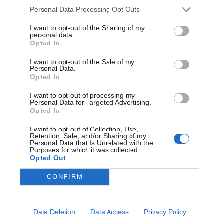
elemek a legfontosabbak az anyagból.1. A...
Personal Data Processing Opt Outs
I want to opt-out of the Sharing of my
personal data.
KEDVES OLVASÓNK!
Opted In
A keresett cikk a portfolio.hu hírarchívumához
I want to opt-out of the Sale of my
tartozik, melynek olvasása előfizetéses
Personal Data.
Opted In
regisztrációhoz kötött.
I want to opt-out of processing my
Az előfizetés a következőket tartalmazza:
Personal Data for Targeted Advertising.
Portfolio.hu teljes cikkarchívum
Opted In
Kötéslisták: BÉT elmúlt 2 év napon belüli
I want to opt-out of Collection, Use,
kötéslistái
Retention, Sale, and/or Sharing of my
Personal Data that Is Unrelated with the
Purposes for which it was collected.
Opted Out
Előfizetés
CONFIRM
MÁR ELŐFIZETŐNK VAGY?
BEJELENTKEZÉS
Data Deletion
Data Access
Privacy Policy