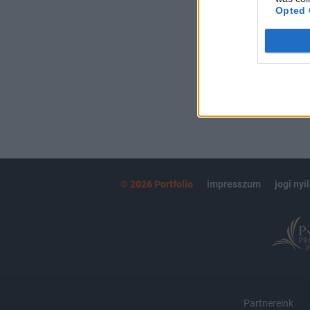
kötéslistái
Opted 
MÁR ELŐFIZETŐ
© 2026 Portfolio
impresszum
jogi nyi
Partnereink