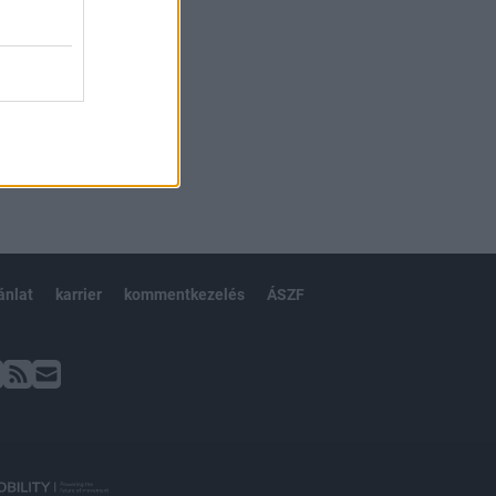
ánlat
karrier
kommentkezelés
ÁSZF