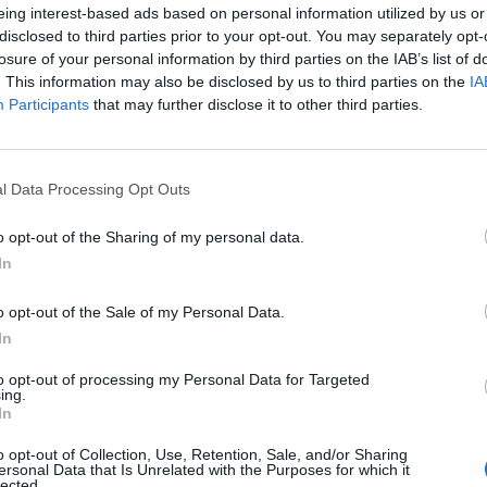
rgyűlésen, Nyíregyházán. "Veszélyes vizeken is élen
eing interest-based ads based on personal information utilized by us or
 hangsúlyozta: aki nem látja a klímaváltozást, az na
disclosed to third parties prior to your opt-out. You may separately opt-
dasági klíma is változik, Magyarország hét évig jól telje
losure of your personal information by third parties on the IAB’s list of
. This information may also be disclosed by us to third parties on the
IA
n volt, de nagy kérdés, hogy ez elég lesz-e a következ
Participants
that may further disclose it to other third parties.
.
Forum 2019Hasonló témákról lesz szó a Portfolio Budapest 
és jelentkezés Az a feladatunk, hogy veszélyes vizeken is élen
l Data Processing Opt Outs
 világ, ezért többre van szükség, mint eddig. Ritka, hogy egy or
o opt-out of the Sharing of my personal data.
 felzárkózik, Magyarországnak azonban ez 2013 óta sikerült. "Ha 
In
ASÓNK!
o opt-out of the Sale of my Personal Data.
In
a portfolio.hu hírarchívumához tartozik, melynek olvasása előf
ötött.
to opt-out of processing my Personal Data for Targeted
ing.
In
övetkezőket tartalmazza:
 teljes cikkarchívum
o opt-out of Collection, Use, Retention, Sale, and/or Sharing
 BÉT elmúlt 2 év napon belüli
ersonal Data that Is Unrelated with the Purposes for which it
lected.