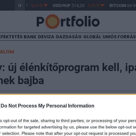
R/HUF
363,17
-0,61%
USD/HUF
314,20
-0,87%
BITCOIN
64 96
EFEKTETÉS
BANK
DEVIZA
GAZDASÁG
GLOBÁL
UNIÓS FORRÁ
TALOM
: új élénkítőprogram kell, i
nek bajba
17:08
-
Do Not Process My Personal Information
 jövőképet kellene sugallnom, azonban most sok minde
to opt-out of the sale, sharing to third parties, or processing of your per
formation for targeted advertising by us, please use the below opt-out s
a el Matolcsy György, a Magyar Nemzeti Bank (MNB) e
r selection. Please note that after your opt-out request is processed y