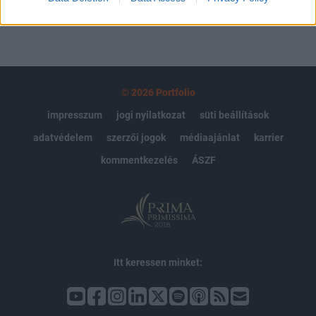
© 2026 Portfolio
impresszum
jogi nyilatkozat
süti beállítások
adatvédelem
szerzői jogok
médiaajánlat
karrier
kommentkezelés
ÁSZF
Itt keressen minket: