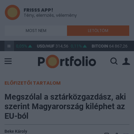
FRISSS APP!
Tény, elemzés, vélemény
MOST NEM
LETÖLTÖM
363,36
0,05%
USD/HUF
314,56
0,11%
BITCOIN
64 867,26
0,
ELŐFIZETŐI TARTALOM
Megszólal a sztárközgazdász, aki
szerint Magyarország kiléphet az
EU-ból
Beke Károly