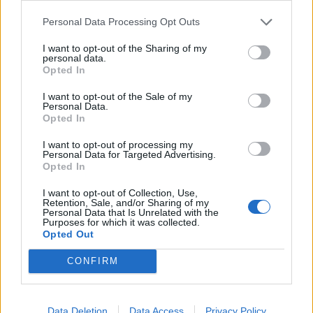
beszélünk, ami matematikailag teljesen random. De
Personal Data Processing Opt Outs
szerintem...
I want to opt-out of the Sharing of my
personal data.
KEDVES OLVASÓNK!
Opted In
A keresett cikk a portfolio.hu hírarchívumához
I want to opt-out of the Sale of my
Personal Data.
tartozik, melynek olvasása előfizetéses
Opted In
regisztrációhoz kötött.
I want to opt-out of processing my
Personal Data for Targeted Advertising.
Az előfizetés a következőket tartalmazza:
Opted In
Portfolio.hu teljes cikkarchívum
Kötéslisták: BÉT elmúlt 2 év napon belüli
I want to opt-out of Collection, Use,
Retention, Sale, and/or Sharing of my
kötéslistái
Personal Data that Is Unrelated with the
Purposes for which it was collected.
Opted Out
Előfizetés
CONFIRM
MÁR ELŐFIZETŐNK VAGY?
BEJELENTKEZÉS
Data Deletion
Data Access
Privacy Policy