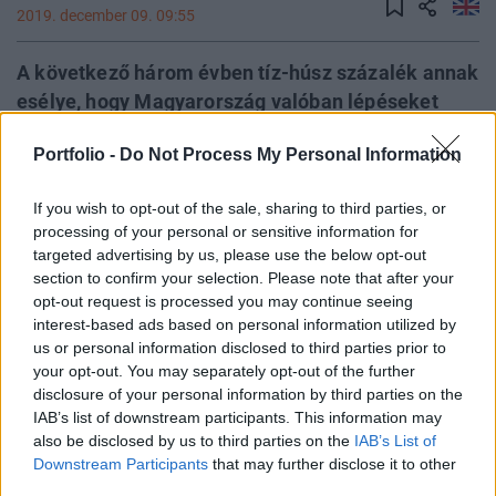
2019. december 09. 09:55
A következő három évben tíz-húsz százalék annak
esélye, hogy Magyarország valóban lépéseket
tesz az Európai Unióból való kilépés felé – mondta
Portfolio -
Do Not Process My Personal Information
a Portfolionak adott exkluzív interjúban Steen
Jakobsen, a Saxo Bank vezető közgazdásza. A
If you wish to opt-out of the sale, sharing to third parties, or
szakember a múlt héten mindenkit
processing of your personal or sensitive information for
megdöbbentett azzal a jóslatával, hogy jövőre
targeted advertising by us, please use the below opt-out
akár az EU-kilépés mellett is dönthet a magyar
section to confirm your selection. Please note that after your
opt-out request is processed you may continue seeing
kormány, ennek hátteréről kérdeztük most.
interest-based ads based on personal information utilized by
us or personal information disclosed to third parties prior to
A múlt héten sokkolt minket azzal, hogy szokásos éves
your opt-out. You may separately opt-out of the further
meghökkentő előrejelzései közé bekerült az is, hogy
disclosure of your personal information by third parties on the
Magyarország 2020-ban lépéseket tehet az EU-ból való
IAB’s list of downstream participants. This information may
kilépés felé és 375-ig zuhanhat a forint az euróval
also be disclosed by us to third parties on the
IAB’s List of
szemben. Mekkora lehet ennek a reális esélye? Nagyon
Downstream Participants
that may further disclose it to other
nehéz erre válaszolni, hiszen egy politikai folyamatról
third parties.