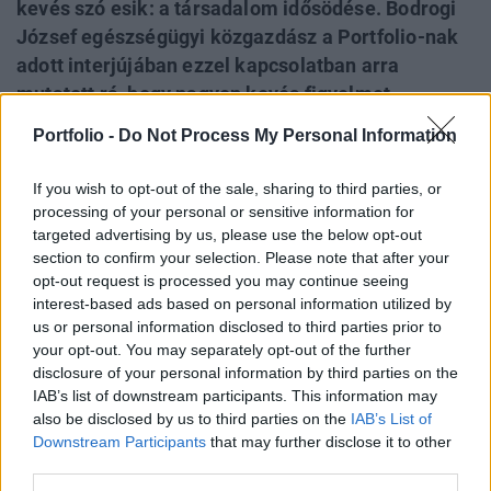
kevés szó esik: a társadalom idősödése. Bodrogi
József egészségügyi közgazdász a Portfolio-nak
adott interjújában ezzel kapcsolatban arra
mutatott rá, hogy nagyon kevés figyelmet
fordítunk az élet utolsó szakaszára és annak
Portfolio -
Do Not Process My Personal Information
egészségügyre gyakorolt hatására. Szerinte
Magyarországon érdemben ezzel a kihívással
If you wish to opt-out of the sale, sharing to third parties, or
senki sem foglalkozik, ezért az időskori ellátások
processing of your personal or sensitive information for
targeted advertising by us, please use the below opt-out
epicentruma az egészségügy, miközben ez a
section to confirm your selection. Please note that after your
legdrágább ellátási forma.
opt-out request is processed you may continue seeing
interest-based ads based on personal information utilized by
Private Health Forum 2026Új lehetőségek a magyar
us or personal information disclosed to third parties prior to
egészségügy előtt - De mégis mihez kezd ezzel a
your opt-out. You may separately opt-out of the further
magánegészségügyi szektor? Jubileumi konferenciánkon
disclosure of your personal information by third parties on the
kiderül.Információ és jelentkezésAz egészségügy
IAB’s list of downstream participants. This information may
átalakítása az elmúlt hetekben, hónapokban idehaza is a
also be disclosed by us to third parties on the
IAB’s List of
Downstream Participants
that may further disclose it to other
figyelem középpontjába került, struktúraváltásról, a
third parties.
finanszírozás átalakításáról, pótlólagos forrás