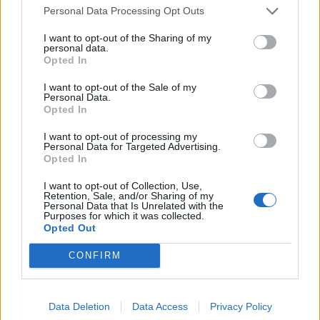
szükségességéről...
Personal Data Processing Opt Outs
I want to opt-out of the Sharing of my
personal data.
KEDVES OLVASÓNK!
Opted In
A keresett cikk a portfolio.hu hírarchívumához
I want to opt-out of the Sale of my
tartozik, melynek olvasása előfizetéses
Personal Data.
Opted In
regisztrációhoz kötött.
I want to opt-out of processing my
Az előfizetés a következőket tartalmazza:
Personal Data for Targeted Advertising.
Portfolio.hu teljes cikkarchívum
Opted In
Kötéslisták: BÉT elmúlt 2 év napon belüli
I want to opt-out of Collection, Use,
kötéslistái
Retention, Sale, and/or Sharing of my
Personal Data that Is Unrelated with the
Purposes for which it was collected.
Előfizetés
Opted Out
CONFIRM
MÁR ELŐFIZETŐNK VAGY?
BEJELENTKEZÉS
Data Deletion
Data Access
Privacy Policy