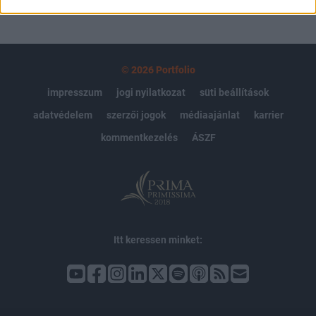
© 2026 Portfolio
impresszum
jogi nyilatkozat
süti beállítások
adatvédelem
szerzői jogok
médiaajánlat
karrier
kommentkezelés
ÁSZF
Itt keressen minket: