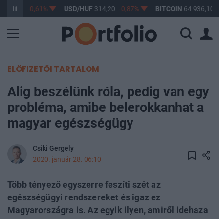
363,17
-0,61%
USD/HUF
314,20
-0,87%
BITCOIN
64 936,10
1
ELŐFIZETŐI TARTALOM
Alig beszélünk róla, pedig van egy
probléma, amibe belerokkanhat a
magyar egészségügy
Csiki Gergely
2020. január 28. 06:10
Több tényező egyszerre feszíti szét az
egészségügyi rendszereket és igaz ez
Magyarországra is. Az egyik ilyen, amiről idehaza