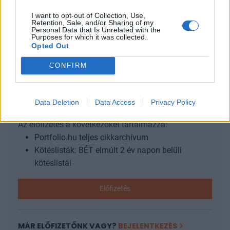
ugyanazok a szigorú minőség ellenőrzési és biztosítási
szabályok vonatkoznak rá, mint a normál
I want to opt-out of Collection, Use,
Retention, Sale, and/or Sharing of my
gyógyszerkészítményekre....
Personal Data that Is Unrelated with the
Purposes for which it was collected.
Opted Out
KEDVES OLVASÓNK!
CONFIRM
A keresett cikk a portfolio.hu hírarchívumához
tartozik, melynek olvasása előfizetéses
Data Deletion
Data Access
Privacy Policy
regisztrációhoz kötött.
Az előfizetés a következőket tartalmazza:
Portfolio.hu teljes cikkarchívum
Kötéslisták: BÉT elmúlt 2 év napon belüli
kötéslistái
Előfizetés
MÁR ELŐFIZETŐNK VAGY?
BEJELENTKEZÉS