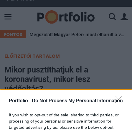
A Paksi Atomerőmű összteljesítménye 226 MW. A Duna vízállá
FONTOS
Megszólalt Magyar Péter: most elhárult a veszély, de Pakson újra pattanásig feszülhet a helyzet
ELŐFIZETŐI TARTALOM
Mikor pusztíthatjuk el a
koronavírust, mikor lesz
védőoltás?
Portfolio -
Do Not Process My Personal Information
Csiki Gergely
2020. március 06. 06:40
If you wish to opt-out of the sale, sharing to third parties, or
processing of your personal or sensitive information for
Nem csillapodik a koronavírus-járvány a világban,
targeted advertising by us, please use the below opt-out