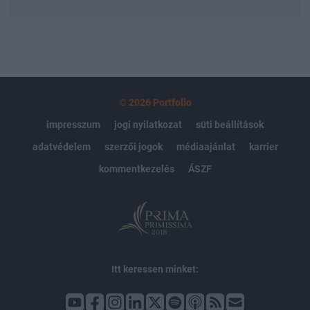
© 2026 Portfolio
impresszum
jogi nyilatkozat
süti beállítások
adatvédelem
szerzői jogok
médiaajánlat
karrier
kommentkezelés
ÁSZF
Itt keressen minket: