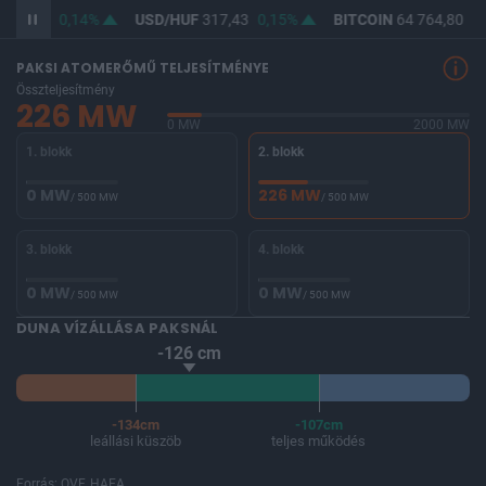
365,94
0,14%
USD/HUF
317,43
0,15%
BITCOIN
64 764,80
0,
PAKSI ATOMERŐMŰ TELJESÍTMÉNYE
Összteljesítmény
226 MW
0 MW
2000 MW
1. blokk
2. blokk
0 MW
226 MW
/ 500 MW
/ 500 MW
3. blokk
4. blokk
0 MW
0 MW
/ 500 MW
/ 500 MW
DUNA VÍZÁLLÁSA PAKSNÁL
-126 cm
-134cm
-107cm
leállási küszöb
teljes működés
Forrás: OVF, HAEA