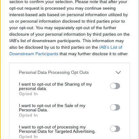
Magyarországon csütörtök éjszakára 4 fertőzöttet
section to confirm your selection. Please note that after your
opt-out request is processed you may continue seeing
regisztráltak. Korábban már írtunk arról, hogy
interest-based ads based on personal information utilized by
milyen eszközei vannak az egyénnek a fertőzés
us or personal information disclosed to third parties prior to
minimalizálása érdekében, valamint milyen
your opt-out. You may separately opt-out of the further
eszközei vannak a közegészségügynek ilyen
disclosure of your personal information by third parties on the
IAB’s list of downstream participants. This information may
esetekben, most pedig ismertetjük, hogy mennyi
also be disclosed by us to third parties on the
IAB’s List of
idő alatt fejleszthetőek ki védőoltások az ilyen
Downstream Participants
that may further disclose it to other
helyzetek kezelésére. A fejlesztés, gyártás
third parties.
kulisszatitkairól beszélt a Portfolio-nak adott
Personal Data Processing Opt Outs
interjújában Zsigmond Krisztina, az Innovatív
Gyógyszergyártók Egyesülete (AIPM) védőoltás-
I want to opt-out of the Sharing of my
personal data.
munkacsoportjának vezetője.
Opted In
Hogyan zajlik általánosságban egy védőoltás
I want to opt-out of the Sale of my
Personal Data.
kifejlesztése? Honnan indul a folyamat? Zsigmond
Opted In
Krisztina: Egy oltóanyag kifejlesztése 8-18,5 évig is
eltarthat általában és költsége elérheti a 900 millió dollárt.
I want to opt-out of processing my
Personal Data for Targeted Advertising.
Az oltóanyag a vényköteles gyógyszerek közé tartozik, így
Opted In