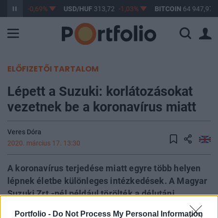
362,89
-0,69%
USD/HUF
313,72
-1,03%
BITCOIN
64 947,97
ELŐFIZETŐI TARTALOM
Lépett a Suzuki: korlátozásokat
vezetnek be a koronavírus miatt
Veres Dóra
2020. március 17. 13:30
A koronavírus terjedése miatt egyre több helyen
lépnek életbe különleges intézkedések. A Magyar
Suzuki Zrt.-nél például törölték a délutáni
műszakot, és felfüggesztették a gyakornokok
Portfolio -
Do Not Process My Personal Information