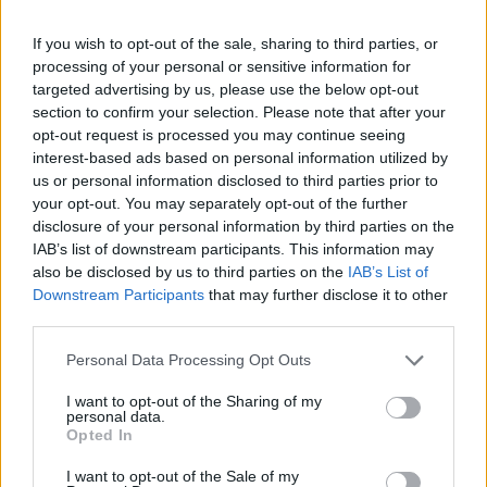
munkavégzését.
If you wish to opt-out of the sale, sharing to third parties, or
A koronavírus terjedése miatt egyre több helyen lépnek
processing of your personal or sensitive information for
életbe különleges intézkedések. Kedden a győri Audi-gyár
targeted advertising by us, please use the below opt-out
bejelentette, a termelést péntekig fokozatosan leállítják,
section to confirm your selection. Please note that after your
jövő hétfőtől pedig nem termel a hazai operáció. A jelenlegi
opt-out request is processed you may continue seeing
járványügyi helyzet és ennek következtében a magyar,
interest-based ads based on personal information utilized by
valamint a külföldi kormányzati döntések a Magyar Suzuki
us or personal information disclosed to third parties prior to
your opt-out. You may separately opt-out of the further
Zrt. számára is új helyzetet...
disclosure of your personal information by third parties on the
IAB’s list of downstream participants. This information may
also be disclosed by us to third parties on the
IAB’s List of
KEDVES OLVASÓNK!
Downstream Participants
that may further disclose it to other
A keresett cikk a portfolio.hu hírarchívumához
third parties.
tartozik, melynek olvasása előfizetéses
Personal Data Processing Opt Outs
regisztrációhoz kötött.
I want to opt-out of the Sharing of my
Az előfizetés a következőket tartalmazza:
personal data.
Opted In
Portfolio.hu teljes cikkarchívum
Kötéslisták: BÉT elmúlt 2 év napon belüli
I want to opt-out of the Sale of my