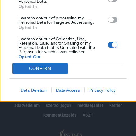
kötéslistái
Personal Data.
Opted In
Előfizetés
I want to opt-out of processing my
Personal Data for Targeted Advertising.
Opted In
MÁR ELŐFIZETŐNK VAGY?
BEJELENTKEZÉS
I want to opt-out of Collection, Use,
Retention, Sale, and/or Sharing of my
Personal Data that Is Unrelated with the
Purposes for which it was collected.
Opted Out
CONFIRM
© 2026 Portfolio
Data Deletion
Data Access
Privacy Policy
impresszum
jogi nyilatkozat
süti beállítások
adatvédelem
szerzői jogok
médiaajánlat
karrier
kommentkezelés
ÁSZF