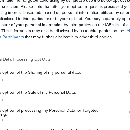
formation for targeted advertising by us, please use the below opt-out s
r selection. Please note that after your opt-out request is processed y
eing interest-based ads based on personal information utilized by us or
disclosed to third parties prior to your opt-out. You may separately opt-
losure of your personal information by third parties on the IAB’s list of
örülbelül 75 ezer felsőoktatási oklevél ragadt bent a
. This information may also be disclosed by us to third parties on the
IA
ekből azonban a Világgazdaság által megkérdezett fel
Participants
that may further disclose it to other third parties.
ár több mint 13 ezret vehettek át a hallgatók a gaz
ben bejelentett nyelvvizsgamentesség óta.
l Data Processing Opt Outs
 pénteki számában megjelent cikk ismerteti, hogy a legtöbb dip
leteken ragadt benn a nyelvvizsga hiánya miatt, de éppen ezeken
o opt-out of the Sharing of my personal data.
is - közölte a Világgazdaság megkeresésére a Hallgatói Önkor
In
). A HÖOK éppen ezért nagy segítségnek tartja...
o opt-out of the Sale of my Personal Data.
In
ASÓNK!
to opt-out of processing my Personal Data for Targeted
a portfolio.hu hírarchívumához tartozik, melynek olvasása előf
ing.
ötött.
In
övetkezőket tartalmazza: