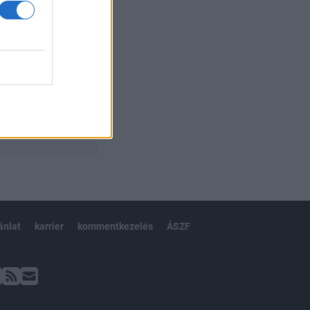
ánlat
karrier
kommentkezelés
ÁSZF