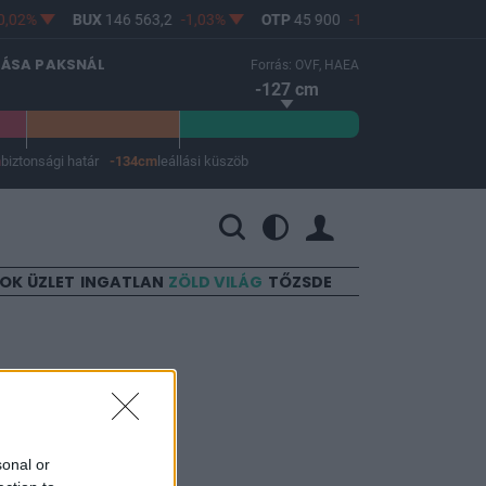
,02%
BUX
146 563,2
-1,03%
OTP
45 900
-1,82%
MOL
4 6
LÁSA PAKSNÁL
Forrás: OVF, HAEA
-127 cm
m
biztonsági határ
-134cm
leállási küszöb
 a leállási küszöb -134 cm.
SOK
ÜZLET
INGATLAN
ZÖLD VILÁG
TŐZSDE
a
sonal or