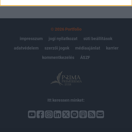
© 2026 Portfolio
impresszum
jogi nyilatkozat
süti beállítások
adatvédelem
szerzői jogok
médiaajánlat
karrier
kommentkezelés
ÁSZF
Itt keressen minket: