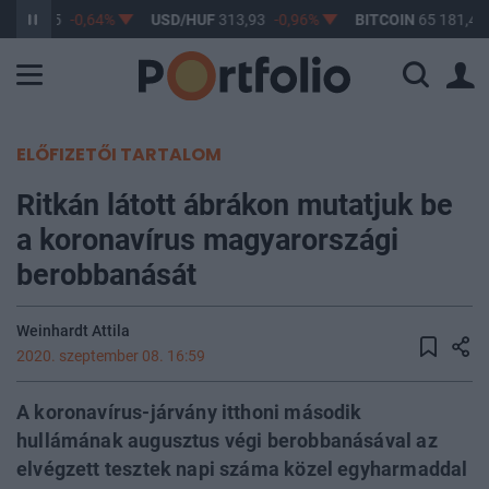
F
363,05
-0,64%
USD/HUF
313,93
-0,96%
BITCOIN
65 181,41
ELŐFIZETŐI TARTALOM
Ritkán látott ábrákon mutatjuk be
a koronavírus magyarországi
berobbanását
Weinhardt Attila
2020. szeptember 08. 16:59
A koronavírus-járvány itthoni második
hullámának augusztus végi berobbanásával az
elvégzett tesztek napi száma közel egyharmaddal