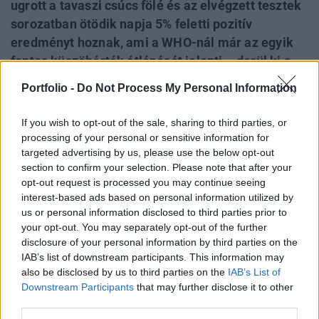
ugrott a tavaszi csúcs fölé és az elvégzett tesztek
sorozatban ötödik napja 5% feletti pozitív
eredményt hoznak, ami a WHO-nál már az egyik
fontos küszöbérték átlépését jelenti – derül ki a
Portfolio vizsgálataiból. Az egyre több pozitív
Portfolio -
Do Not Process My Personal Information
teszteredmény pedig nyilván egyre több
kontaktszemélyt is jelent, akik jelentős része
If you wish to opt-out of the sale, sharing to third parties, or
hatósági házi karanténba kerül, így az ő számuk a
processing of your personal or sensitive information for
targeted advertising by us, please use the below opt-out
tavaszi csúcspontnál már szintén egyharmaddal
section to confirm your selection. Please note that after your
több.
opt-out request is processed you may continue seeing
interest-based ads based on personal information utilized by
Budapest Economic Forum 2020A koronavírus-járvány
us or personal information disclosed to third parties prior to
második hullámának gazdasági és pénzügyi hatásairól
your opt-out. You may separately opt-out of the further
részletesen szó lesz a Portfolio október 8-i Budapest
disclosure of your personal information by third parties on the
Economic Forum konferenciáján. További
IAB’s list of downstream participants. This information may
részletek:Információ és jelentkezés A koronavírus-járvány
also be disclosed by us to third parties on the
IAB’s List of
Downstream Participants
that may further disclose it to other
itthoni berobbanása miatt újabb ábrákat készítettünk az
third parties.
adatbázisunkból, amelyek a napi fertőzési adatokról