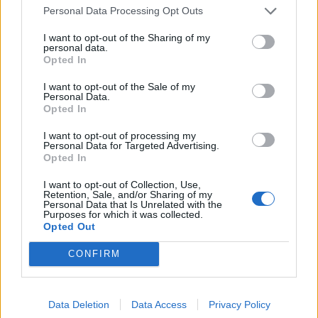
szóló...
Personal Data Processing Opt Outs
I want to opt-out of the Sharing of my
personal data.
KEDVES OLVASÓNK!
Opted In
A keresett cikk a portfolio.hu hírarchívumához
I want to opt-out of the Sale of my
tartozik, melynek olvasása előfizetéses
Personal Data.
Opted In
regisztrációhoz kötött.
I want to opt-out of processing my
Az előfizetés a következőket tartalmazza:
Personal Data for Targeted Advertising.
Portfolio.hu teljes cikkarchívum
Opted In
Kötéslisták: BÉT elmúlt 2 év napon belüli
I want to opt-out of Collection, Use,
kötéslistái
Retention, Sale, and/or Sharing of my
Personal Data that Is Unrelated with the
Purposes for which it was collected.
Előfizetés
Opted Out
CONFIRM
MÁR ELŐFIZETŐNK VAGY?
BEJELENTKEZÉS
Data Deletion
Data Access
Privacy Policy