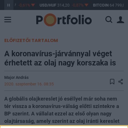
F
363,17
-0,61%
USD/HUF
314,20
-0,87%
BITCOIN
64 799,01
ELŐFIZETŐI TARTALOM
A koronavírus-járvánnyal véget
érhetett az olaj nagy korszaka is
Major András
2020. szeptember 16. 08:35
A globális olajkereslet jó eséllyel már soha nem
tér vissza a koronavírus-válság előtti szintekre a
BP szerint. A vállalat ezzel az első olyan nagy
olajtársaság, amely szerint az olaj iránti kereslet