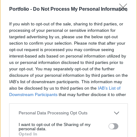
növekedése véget érhetett, ugyanakkor más
vélemények szerint a növekedés korszaka még
Portfolio -
Do Not Process My Personal Information
akár több mint egy évtizedig is tarthat.
If you wish to opt-out of the sale, sharing to third parties, or
Energy Investment Forum 2020Hasonló témákról is szó
processing of your personal or sensitive information for
targeted advertising by us, please use the below opt-out
lesz a Portfolio következő energiaipari
section to confirm your selection. Please note that after your
konferenciáján.Információ és jelentkezés A BP évente
opt-out request is processed you may continue seeing
megjelenő mértékadó jelentése, az Energy Outlook 2020-as
interest-based ads based on personal information utilized by
kiadványában vázolt minden forgatókönyv, még a
us or personal information disclosed to third parties prior to
"business-as-usual", vagyis változatlan üzletmenetet
your opt-out. You may separately opt-out of the further
feltételező szcenárió is azzal számol, hogy a következő
disclosure of your personal information by third parties on the
években...
IAB’s list of downstream participants. This information may
also be disclosed by us to third parties on the
IAB’s List of
Downstream Participants
that may further disclose it to other
KEDVES OLVASÓNK!
third parties.
A keresett cikk a portfolio.hu hírarchívumához
Personal Data Processing Opt Outs
tartozik, melynek olvasása előfizetéses
I want to opt-out of the Sharing of my
regisztrációhoz kötött.
personal data.
Opted In