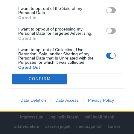
Az előfizetés a következőket tartalmazza:
I want to opt-out of the Sale of my
Portfolio.hu teljes cikkarchívum
Personal Data.
Kötéslisták: BÉT elmúlt 2 év napon belüli
Opted In
kötéslistái
I want to opt-out of processing my
Personal Data for Targeted Advertising.
Opted In
Előfizetés
I want to opt-out of Collection, Use,
Retention, Sale, and/or Sharing of my
Personal Data that Is Unrelated with the
MÁR ELŐFIZETŐNK VAGY?
BEJELENTKEZÉS
Purposes for which it was collected.
Opted Out
CONFIRM
Data Deletion
Data Access
Privacy Policy
© 2026 Portfolio
impresszum
jogi nyilatkozat
süti beállítások
adatvédelem
szerzői jogok
médiaajánlat
karrier