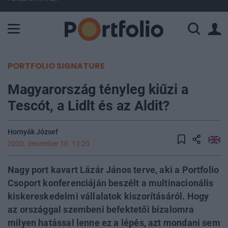
A Paksi Atomerőmű összteljesítménye 226 MW. A Duna vízállá
PORTFOLIO SIGNATURE
Magyarország tényleg kiűzi a
Tescót, a Lidlt és az Aldit?
Hornyák József
2020. december 10. 13:20
Nagy port kavart Lázár János terve, aki a Portfolio
Csoport konferenciáján beszélt a multinacionális
kiskereskedelmi vállalatok kiszorításáról. Hogy
az országgal szembeni befektetői bizalomra
milyen hatással lenne ez a lépés, azt mondani sem