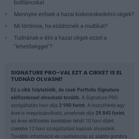
boltláncokat
Mennyire erősek a hazai kiskereskedelmi cégek?
Mi történne, ha elüldöznék a multikat?
Tudnának-e élni a hazai cégek ezzel a
"lehetőséggel"?
SIGNATURE PRO-VAL EZT A CIKKET IS EL
TUDNÁD OLVASNI!
Ez a cikk folytatódik, de csak Portfolio Signature
előfizetéssel olvasható tovább.
A Signature PRO
szolgáltatás havi díja
2 990
forint
. A hozzáférés egy
évre is megvásárolható, amelynek díja
29 845
forint
,
az éves előfizetés keretében tehát 10 havi díjért
cserébe 12 havi szolgáltatást kapnak olvasóink.
További információ és csatlakozás az alábbi gombra