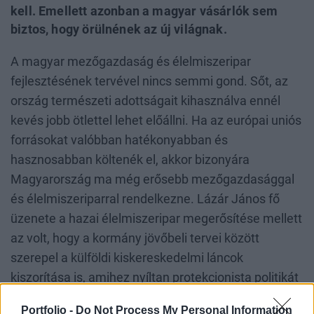
kell. Emellett azonban a magyar vásárlók sem
biztos, hogy örülnének az új világnak.
A magyar mezőgazdaság és élelmiszeripar
fejlesztésének tervével nincs semmi gond. Sőt, az
ország természeti adottságait kihasználva ennél
kevés jobb ötlettel lehet előállni. Ha az európai uniós
forrásokat valóbban hatékonyabban és
hasznosabban költenék el, akkor bizonyára
Magyarország ma még erősebb mezőgazdasággal
és élelmiszeriparral rendelkezne. Lázár János fő
üzenete a hazai élelmiszeripar megerősítése mellett
az volt, hogy a kormány jövőbeli tervei között
szerepel a külföldi kiskereskedelmi láncok
kiszorítása is, amihez nyíltan protekcionista politikát
fognak folytatni. Ebben offenzívnek kell lenni, mert
Portfolio -
Do Not Process My Personal Information