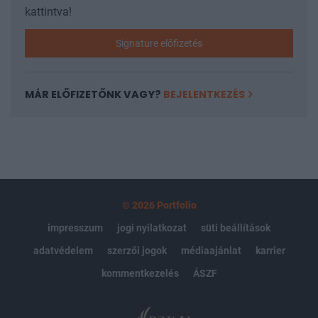
kattintva!
Signature előfizetés
MÁR ELŐFIZETŐNK VAGY?
BEJELENTKEZÉS
© 2026 Portfolio
impresszum
jogi nyilatkozat
süti beállítások
adatvédelem
szerzői jogok
médiaajánlat
karrier
kommentkezelés
ÁSZF