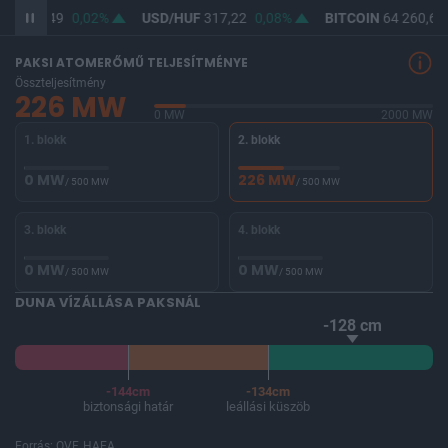
UF
365,49
0,02%
USD/HUF
317,22
0,08%
BITCOIN
64 260,69
PAKSI ATOMERŐMŰ TELJESÍTMÉNYE
Összteljesítmény
226 MW
0 MW
2000 MW
1. blokk
2. blokk
0 MW
226 MW
/ 500 MW
/ 500 MW
3. blokk
4. blokk
0 MW
0 MW
/ 500 MW
/ 500 MW
DUNA VÍZÁLLÁSA PAKSNÁL
-128 cm
-144cm
-134cm
biztonsági határ
leállási küszöb
Forrás: OVF, HAEA