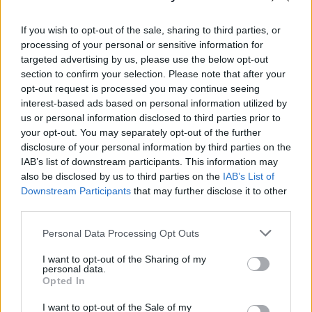
kell, hogy legyen magyar nemzeti kiskereskedelem,
mondta Lázár János. Ahogy a kormánybiztos
If you wish to opt-out of the sale, sharing to third parties, or
fogalmazott, ezt a piacot „uralnunk kell, a saját
processing of your personal or sensitive information for
targeted advertising by us, please use the below opt-out
érdekünkben”.
section to confirm your selection. Please note that after your
opt-out request is processed you may continue seeing
interest-based ads based on personal information utilized by
us or personal information disclosed to third parties prior to
your opt-out. You may separately opt-out of the further
disclosure of your personal information by third parties on the
IAB’s list of downstream participants. This information may
also be disclosed by us to third parties on the
IAB’s List of
Downstream Participants
that may further disclose it to other
third parties.
Personal Data Processing Opt Outs
I want to opt-out of the Sharing of my
personal data.
Stratégiai szektorok
Opted In
I want to opt-out of the Sale of my