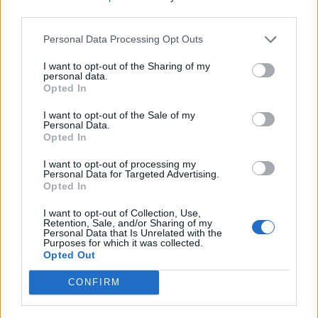
jelentős prémiumot is hajlandók fizetni. A probléma
third parties.
elsősorban az Ázsiából Európába irányuló szállítást érinti,
Personal Data Processing Opt Outs
az IKEA szingapúri leányvállalata például „globális
szállítmányozási válságról”...
I want to opt-out of the Sharing of my
personal data.
Opted In
KEDVES OLVASÓNK!
I want to opt-out of the Sale of my
Personal Data.
A keresett cikk a portfolio.hu hírarchívumához
Opted In
tartozik, melynek olvasása előfizetéses
I want to opt-out of processing my
regisztrációhoz kötött.
Personal Data for Targeted Advertising.
Opted In
Az előfizetés a következőket tartalmazza:
Portfolio.hu teljes cikkarchívum
I want to opt-out of Collection, Use,
Retention, Sale, and/or Sharing of my
Kötéslisták: BÉT elmúlt 2 év napon belüli
Personal Data that Is Unrelated with the
Purposes for which it was collected.
kötéslistái
Opted Out
CONFIRM
Előfizetés