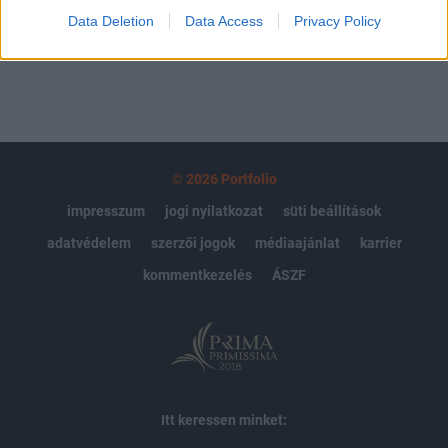
Data Deletion
Data Access
Privacy Policy
MÁR ELŐFIZETŐNK VAGY?
BEJELENTKEZÉS
© 2026 Portfolio
impresszum
jogi nyilatkozat
süti beállítások
adatvédelem
szerzői jogok
médiaajánlat
karrier
kommentkezelés
ÁSZF
Itt keressen minket: