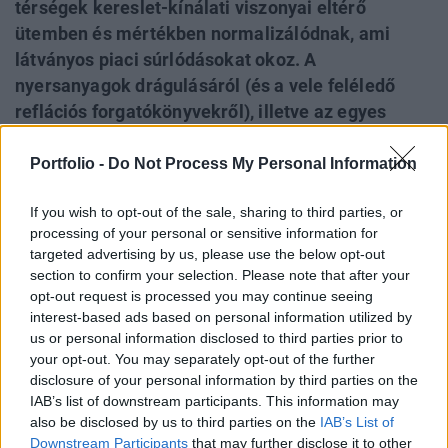
térségek kereslet-kínálati viszonyai eltérő
ütemben és mértékben normalizálódnak, ami
látványos piaci súrlódásokat okoz. A
nyersanyagok drágulásáról (és a vele feléledő
reflációs forgatókönyvekről), illetve az egyes
területeken megjelenő áruhiányról már írtunk, a
leglátványosabb folyamatok azonban a
Portfolio -
Do Not Process My Personal Information
szállítmányozásban indultak be: négy-ötszörösére
If you wish to opt-out of the sale, sharing to third parties, or
ugrott az Ázsiából Európába való szállítás
processing of your personal or sensitive information for
költsége az utóbbi hónapokban a globális
targeted advertising by us, please use the below opt-out
konténerhiánynak köszönhetően. A kínai
section to confirm your selection. Please note that after your
exportőrök öldöklő harcot folytatnak a szabad
opt-out request is processed you may continue seeing
interest-based ads based on personal information utilized by
kapacitásokért, miközben Európából szinte üresen
us or personal information disclosed to third parties prior to
mennek vissza a konténerek.
your opt-out. You may separately opt-out of the further
disclosure of your personal information by third parties on the
Kilőttek a szállítási árak Az utóbbi hetekben kilőttek a
IAB’s list of downstream participants. This information may
szállítási árak miután a gyártók gyakran heteket
also be disclosed by us to third parties on the
IAB’s List of
kénytelenek várni a szabad konténerekre, ezért pedig akár
Downstream Participants
that may further disclose it to other