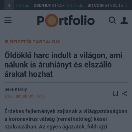
63,36
0,05%
USD/HUF
314,57
0,12%
BITCOIN
64 985,15
0,2
ELŐFIZETŐI TARTALOM
Öldöklő harc indult a világon, ami
nálunk is áruhiányt és elszálló
árakat hozhat
Beke Károly
2021. január 26. 06:10
Érdekes fejlemények zajlanak a világgazdaságban
a koronavírus válság (remélhetőleg) kései
szakaszában. Az egyes ágazatok, földrajzi