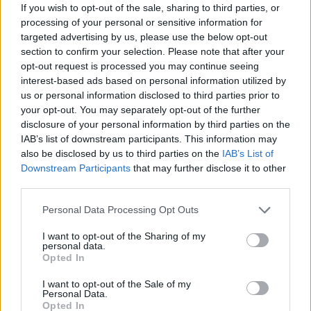
fog kapni, ugyanis további 1,942 milliárd euró fog érkezni.
If you wish to opt-out of the sale, sharing to third parties, or
processing of your personal or sensitive information for
A tervek szerint 2022-ben további 6,171 milliárd eurót
targeted advertising by us, please use the below opt-out
folyósít Brüsszel a helyreállítási alapból. A támogatás
section to confirm your selection. Please note that after your
feltételeként Romániának az idén és a jövő év első
opt-out request is processed you may continue seeing
negyedévében 45 célt kell teljesítenie. A kormány közlése
interest-based ads based on personal information utilized by
szerint ebből ötöt teljesített...
us or personal information disclosed to third parties prior to
your opt-out. You may separately opt-out of the further
disclosure of your personal information by third parties on the
KEDVES OLVASÓNK!
IAB’s list of downstream participants. This information may
also be disclosed by us to third parties on the
IAB’s List of
A keresett cikk a portfolio.hu hírarchívumához
Downstream Participants
that may further disclose it to other
tartozik, melynek olvasása előfizetéses
third parties.
regisztrációhoz kötött.
Personal Data Processing Opt Outs
Az előfizetés a következőket tartalmazza:
I want to opt-out of the Sharing of my
Portfolio.hu teljes cikkarchívum
personal data.
Kötéslisták: BÉT elmúlt 2 év napon belüli
Opted In
kötéslistái
I want to opt-out of the Sale of my
Personal Data.
Opted In
Előfizetés