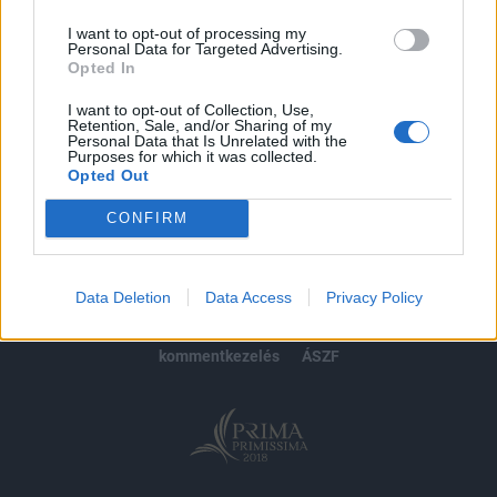
I want to opt-out of processing my
Personal Data for Targeted Advertising.
Opted In
MÁR ELŐFIZETŐNK VAGY?
BEJELENTKEZÉS
I want to opt-out of Collection, Use,
Retention, Sale, and/or Sharing of my
Personal Data that Is Unrelated with the
Purposes for which it was collected.
Opted Out
CONFIRM
© 2026 Portfolio
impresszum
jogi nyilatkozat
süti beállítások
Data Deletion
Data Access
Privacy Policy
adatvédelem
szerzői jogok
médiaajánlat
karrier
kommentkezelés
ÁSZF