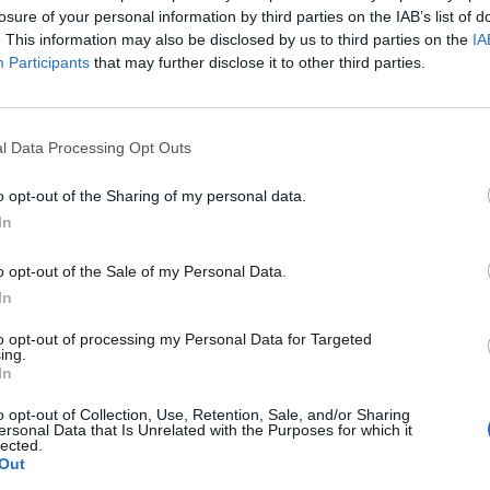
 irreálisan alacsony kamatkörnyezetet rendelt. Arról i
losure of your personal information by third parties on the IAB’s list of
ten tetőzhet a hazai kamatszint, és miért?
. This information may also be disclosed by us to third parties on the
IA
Participants
that may further disclose it to other third parties.
Forum 2026Átalakulóban a magyar gazdaságpolitika, a válasz
tnak meg a körülmények és a célok. Merre tart a magyar kormá
 környezetben? Ez lesz a Portfolio idei kiemelt gazdaságpoliti
l Data Processing Opt Outs
.Információ és jelentkezésItt van a hideg, megérkeztek a fagyo
o opt-out of the Sharing of my personal data.
In
ASÓNK!
a portfolio.hu hírarchívumához tartozik, melynek olvasása előf
o opt-out of the Sale of my Personal Data.
ötött.
In
övetkezőket tartalmazza:
to opt-out of processing my Personal Data for Targeted
ing.
 teljes cikkarchívum
In
 BÉT elmúlt 2 év napon belüli
o opt-out of Collection, Use, Retention, Sale, and/or Sharing
ersonal Data that Is Unrelated with the Purposes for which it
lected.
Out
Előfizetés