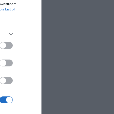
s szól a cikk,
 downstream
B’s List of
tások után
ny és mivel néz
kai konferenciájának
k, nemsokára...
izetéses