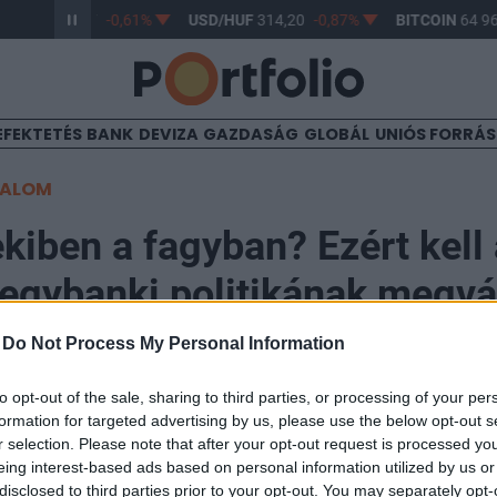
R/HUF
363,17
-0,61%
USD/HUF
314,20
-0,87%
BITCOIN
64 96
EFEKTETÉS
BANK
DEVIZA
GAZDASÁG
GLOBÁL
UNIÓS FORRÁ
TALOM
kiben a fagyban? Ezért kell 
egybanki politikának megvá
-
Do Not Process My Personal Information
 Raiffeisen Bank
r 02. 09:30
to opt-out of the sale, sharing to third parties, or processing of your per
formation for targeted advertising by us, please use the below opt-out s
zól, hogy miért nem fenntartható az az unortodox hazai
r selection. Please note that after your opt-out request is processed y
k a növekedés támogatása köré rendezte a stratégiáját 
eing interest-based ads based on personal information utilized by us or
disclosed to third parties prior to your opt-out. You may separately opt-