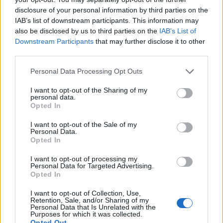
disclosure of your personal information by third parties on the
elindulni hazánkba a szomszédban dúló háború
IAB’s list of downstream participants. This information may
miatt. A háború hatására még tovább emelkedő
also be disclosed by us to third parties on the
IAB’s List of
energiaárak a turizmusban is gondot okoznak.
Downstream Participants
that may further disclose it to other
third parties.
A tipikusan gyógyászati turizmusra szakosodott
üdülőhelyek, Hévíz és Hajdúszoboszló eddig az orosz-
Personal Data Processing Opt Outs
ukrán háború vesztesei. Az orosz és az ukrán turisták
I want to opt-out of the Sharing of my
gyakorlatilag eltűntek, vagy, aki itt maradt, az jobbára nem
personal data.
Opted In
tud vagy nem akar visszautazni. Elkezdődtek a
lemondások a nyugati turisták részéről is a fürdőhelyeken.
I want to opt-out of the Sale of my
A többi vidéki településen a belföldi keresletnek...
Personal Data.
Opted In
I want to opt-out of processing my
KEDVES OLVASÓNK!
Personal Data for Targeted Advertising.
Opted In
A keresett cikk a portfolio.hu hírarchívumához
tartozik, melynek olvasása előfizetéses
I want to opt-out of Collection, Use,
Retention, Sale, and/or Sharing of my
regisztrációhoz kötött.
Personal Data that Is Unrelated with the
Purposes for which it was collected.
Opted Out