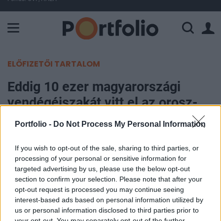
A Paksi Atomerőmű összteljesítménye 225 MW. A Duna vízállá
ELŐFIZETŐI TARTALOM
Eddig 10 ezer magyarországi
vendégéjszakát vitt el az orosz-
ukrán háború
Portfolio -
Do Not Process My Personal Information
Nagy Károly
If you wish to opt-out of the sale, sharing to third parties, or
2022. március 09. 07:00
processing of your personal or sensitive information for
targeted advertising by us, please use the below opt-out
section to confirm your selection. Please note that after your
Az orosz és az ukrán turisták gyakorlatilag
opt-out request is processed you may continue seeing
eltűntek Magyarországról, de nemcsak ezekből az
interest-based ads based on personal information utilized by
országokból, hanem máshonnan is kevesebben
us or personal information disclosed to third parties prior to
jönnek a konfliktus miatt. Sokan nem mernek
your opt-out. You may separately opt-out of the further