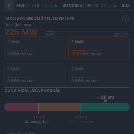
USD/HUF
317,18
0,07%
BITCOIN
64 297,43
0,05%
BUX
14
PAKSI ATOMERŐMŰ TELJESÍTMÉNYE
Összteljesítmény
225 MW
0 MW
2000 MW
1. blokk
2. blokk
0 MW
225 MW
/ 500 MW
/ 500 MW
3. blokk
4. blokk
0 MW
0 MW
/ 500 MW
/ 500 MW
DUNA VÍZÁLLÁSA PAKSNÁL
-128 cm
-144cm
-134cm
biztonsági határ
leállási küszöb
Forrás: OVF, HAEA