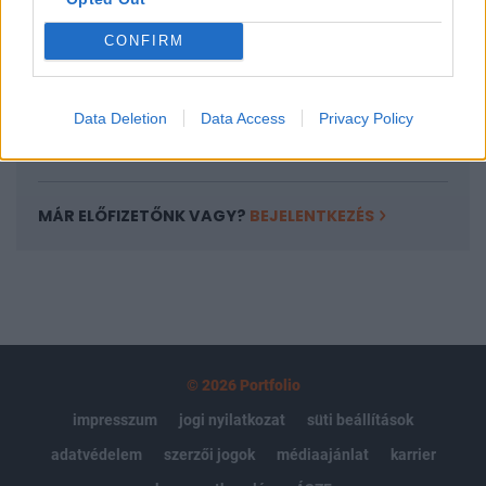
Az előfizetés a következőket tartalmazza:
Portfolio.hu teljes cikkarchívum
CONFIRM
Kötéslisták: BÉT elmúlt 2 év napon belüli
kötéslistái
Data Deletion
Data Access
Privacy Policy
Előfizetés
MÁR ELŐFIZETŐNK VAGY?
BEJELENTKEZÉS
© 2026 Portfolio
impresszum
jogi nyilatkozat
süti beállítások
adatvédelem
szerzői jogok
médiaajánlat
karrier