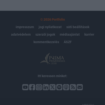
© 2026 Portfolio
impresszum
jogi nyilatkozat
süti beállítások
adatvédelem
szerzői jogok
médiaajánlat
karrier
kommentkezelés
ÁSZF
Itt keressen minket: