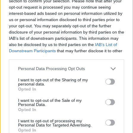
section to confirm your selection. Please note that after your
rendbetétele, amely már a következő hetekben
opt-out request is processed you may continue seeing
kezdetét veheti - többek között - a 2023-as
interest-based ads based on personal information utilized by
us or personal information disclosed to third parties prior to
költségvetés benyújtásának előkészítésével.
your opt-out. You may separately opt-out of the further
Kétrészes cikksorozatunk első részében azt
disclosure of your personal information by third parties on the
mutatjuk be, hogy milyen menetrend szerint és
IAB’s list of downstream participants. This information may
milyen paraméterek mellett várható a 2023-as
also be disclosed by us to third parties on the
IAB’s List of
költségvetés megszületése, valamint annak
Downstream Participants
that may further disclose it to other
third parties.
előzményei, többek között például a kormány
felállása és a kormánytagok névsorának
Personal Data Processing Opt Outs
megismerése.
I want to opt-out of the Sharing of my
personal data.
Nagy a bizonytalanság Több szempontból is különleges a
Opted In
2023-as költségvetés idei tervezésének folyamata. Négy év
I want to opt-out of the Sale of my
után ugyanis ismét parlamenti választás után indul meg a
Personal Data.
büdzsé kialakítása, de ami talán még ennél is fontosabb:
Opted In
óriási a bizonytalanság. Ez a bizonytalanság több
I want to opt-out of processing my
tényezőből fakad: Jelenleg eleve kérdéses, hogy hogyan
Personal Data for Targeted Advertising.
teljesül a 2022-es költségvetés...
Opted In