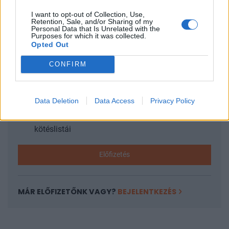
I want to opt-out of Collection, Use,
Retention, Sale, and/or Sharing of my
KEDVES OLVASÓNK!
Personal Data that Is Unrelated with the
Purposes for which it was collected.
Opted Out
A keresett cikk a portfolio.hu hírarchívumához
tartozik, melynek olvasása előfizetéses
CONFIRM
regisztrációhoz kötött.
Az előfizetés a következőket tartalmazza:
Data Deletion
Data Access
Privacy Policy
Portfolio.hu teljes cikkarchívum
Kötéslisták: BÉT elmúlt 2 év napon belüli
kötéslistái
Előfizetés
MÁR ELŐFIZETŐNK VAGY?
BEJELENTKEZÉS