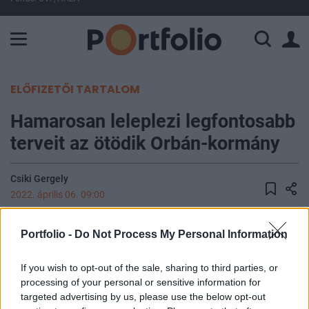
A Paksi Atomerőmű összteljesítménye 226 MW. A Duna vízállá
ELŐFIZETŐI TARTALOM
Hamarosan leleplezi legfontosabb
terveit az ötödik Orbán-kormány
Csiki Gergely
2022. április 06. 09:00
Már ötödik alkalommal, sorozatban negyedszer
Portfolio -
Do Not Process My Personal Information
alakít kormányt Orbán Viktor. Korábban többször
is írtunk arról, hogy az új kormányra milyen
If you wish to opt-out of the sale, sharing to third parties, or
processing of your personal or sensitive information for
feladatok várnak. Ezek közül az egyik
targeted advertising by us, please use the below opt-out
legérdekesebb folyamat lesz a költségvetés