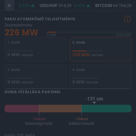
F
362,93
0,33%
USD/HUF
314,39
0,42%
BITCOIN
64 764,28
0
PAKSI ATOMERŐMŰ TELJESÍTMÉNYE
Összteljesítmény
226 MW
0 MW
2000 MW
1. blokk
2. blokk
0 MW
226 MW
/ 500 MW
/ 500 MW
3. blokk
4. blokk
0 MW
0 MW
/ 500 MW
/ 500 MW
DUNA VÍZÁLLÁSA PAKSNÁL
-131 cm
-144cm
-134cm
biztonsági határ
leállási küszöb
Forrás: OVF, HAEA