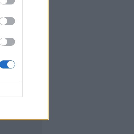
 lehet akkora
fenti állítások egy
alóságot. A
t meg a háború
VÁR AZ OROSZ
, a
emes egy nagyon
yzet