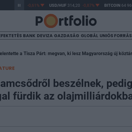
/HUF
363,17
-0,61%
USD/HUF
314,20
-0,87%
BITCOIN
64 969
EFEKTETÉS
BANK
DEVIZA
GAZDASÁG
GLOBÁL
UNIÓS FORRÁ
elentette a Tisza Párt: megvan, ki lesz Magyarország új köztá
ATURE
lamcsődről beszélnek, pedig
al fürdik az olajmilliárdokb