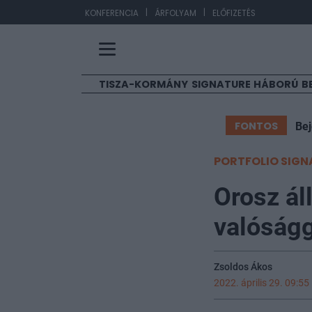
|
|
EUR
KONFERENCIA
ÁRFOLYAM
ELŐFIZETÉS
TISZA-KORMÁNY
SIGNATURE
HÁBORÚ
B
FONTOS
Bej
PORTFOLIO SIGN
Orosz ál
valóságg
Zsoldos Ákos
2022. április 29. 09:55