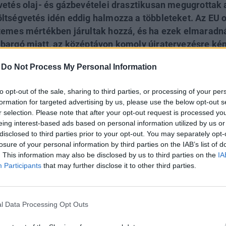
vetés olaj- és gázbevételei drasztikusan megugrottak 
ltségvetés idén eddig halmozza a többleteket. Az EU o
temes mértékben járultak hozzá, és ha ezek elmaradn
bargó miatt, az középtávon komoly újratervezésre kén
 már vizsgálja az olajembargó lehetőségét, de már az 
-
Do Not Process My Personal Information
 ütést vittek be. A kedvező államháztartási helyzet me
ok elkeserítőek. A stabil költségvetés sem zárja ki pe
to opt-out of the sale, sharing to third parties, or processing of your per
sakhogy ennek messze nincs akkora jelentősége, mint
formation for targeted advertising by us, please use the below opt-out s
r selection. Please note that after your opt-out request is processed y
eing interest-based ads based on personal information utilized by us or
disclosed to third parties prior to your opt-out. You may separately opt-
losure of your personal information by third parties on the IAB’s list of
 is van az oroszokkal?
. This information may also be disclosed by us to third parties on the
IA
Participants
that may further disclose it to other third parties.
zaj az orosz gazdaság helyzete körül: egyszerre hallunk a
jelentős károkat okoznak, miközben az orosz fél azt állít
t vallottak. Vissza-visszatér az államcsőd lehetősége is,
l Data Processing Opt Outs
ése miatt vélhetően jelentősen megugrottak az orosz kö