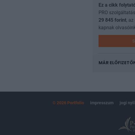
Ez a cikk folytat
PRO szolgáltatás
29 845
forint
, az
kapnak olvasóink
S
MÁR ELŐFIZETŐ
© 2026 Portfolio
impresszum
jogi nyi