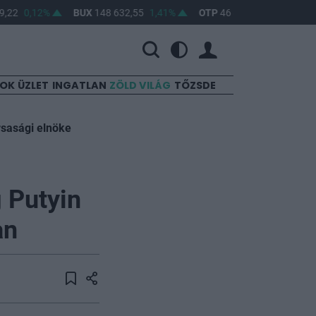
,22
0,12%
BUX
148 632,55
1,41%
OTP
46 890
2,16%
MO
SOK
ÜZLET
INGATLAN
ZÖLD VILÁG
TŐZSDE
rsasági elnöke
 Putyin
an