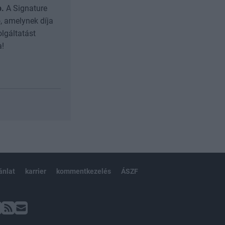
b.
A Signature
, amelynek díja
olgáltatást
a!
ánlat
karrier
kommentkezelés
ÁSZF