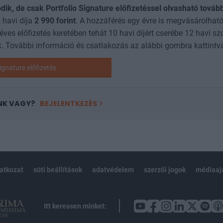
ódik, de csak Portfolio Signature előfizetéssel olvasható továb
 havi díja
2 990
forint
. A hozzáférés egy évre is megvásárolható
 éves előfizetés keretében tehát 10 havi díjért cserébe 12 havi sz
. További információ és csatlakozás az alábbi gombra kattintv
ignature előfizetés
NK VAGY?
BEJELENTKEZÉS
latkozat
süti beállítások
adatvédelem
szerzői jogok
médiaaj
Itt keressen minket: