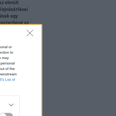
az elmúlt
lajvásárlásai
ának egy
yszerítené az
eddigi szankciók
llett ugyanis a
rsze az
sonal or
 amennyire
ection to
ou may
 personal
out of the
 downstream
B’s List of
rról, hogy a
ja, hogy a
 miközben az olaj-
ltségvetési