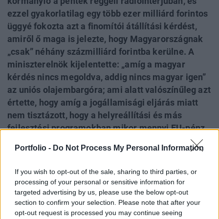
kormányfő a péntek reggeli rádióinterjúban, és
ezzel gyakorlatilag egy több ezer milliárd forintos
üggyé fokozta azt a finomítói átállítási kérdést,
amiről ő maga is jelezte, hogy Magyarországnak
„csak” néhány százmilliárd forintba kerülne. A
miniszterelnök kijelentette: „amíg a magyar
kérdés nincs megoldva, addig nincs magyar igen”
az uniós olajembargóra; ami alatt valószínűleg azt
értette, hogy amíg a jogállamisági eljárás miatt
nem tisztázott, hogy a helyreállítási és más
fejlesztési programokban mikor mennyi EU-pénz
várható, addig a vétó belengetésével megakasztja
Portfolio -
Do Not Process My Personal Information
az uniós olajembargó ügyét. Mindezt pedig úgy
aposztrofálta az interjúban, hogy ez a magyar
If you wish to opt-out of the sale, sharing to third parties, or
rezsicsökkentés fenntartása érdekében vívott
processing of your personal or sensitive information for
harc. Közben Brüsszelben kiszivárgott, hogy még
targeted advertising by us, please use the below opt-out
section to confirm your selection. Please note that after your
egy év haladékot kapna Magyarország az orosz
opt-out request is processed you may continue seeing
olajembargó alól és akár a hétvégébe is