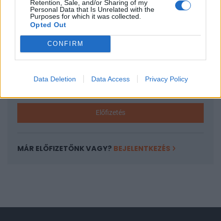
Retention, Sale, and/or Sharing of my
A keresett cikk a portfolio.hu hírarchívumához
Personal Data that Is Unrelated with the
Purposes for which it was collected.
tartozik, melynek olvasása előfizetéses
Opted Out
regisztrációhoz kötött.
CONFIRM
Az előfizetés a következőket tartalmazza:
Portfolio.hu teljes cikkarchívum
Kötéslisták: BÉT elmúlt 2 év napon belüli
Data Deletion
Data Access
Privacy Policy
kötéslistái
Előfizetés
MÁR ELŐFIZETŐNK VAGY?
BEJELENTKEZÉS