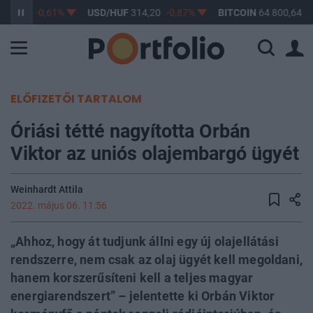
363,17
-0,61%
USD/HUF
314,20
-0,87%
BITCOIN
64 800,64
-
ELŐFIZETŐI TARTALOM
Óriási tétté nagyította Orbán
Viktor az uniós olajembargó ügyét
Weinhardt Attila
2022. május 06. 11:56
„Ahhoz, hogy át tudjunk állni egy új olajellátási
rendszerre, nem csak az olaj ügyét kell megoldani,
hanem korszerűsíteni kell a teljes magyar
energiarendszert” – jelentette ki Orbán Viktor