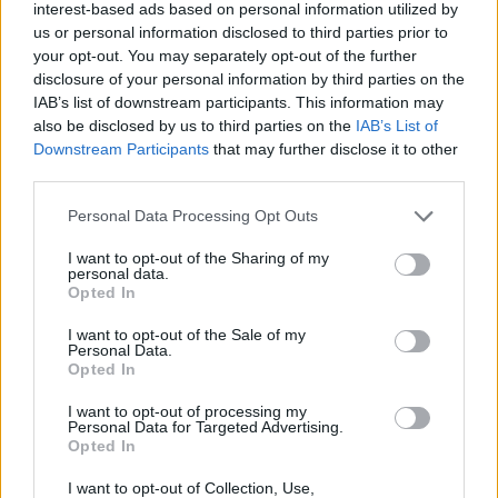
interest-based ads based on personal information utilized by
nyúlhatnak az alkudozások a szankciós
us or personal information disclosed to third parties prior to
csomagról. Később aztán az is kiszivárgott, hogy
your opt-out. You may separately opt-out of the further
disclosure of your personal information by third parties on the
még pénteken délután is volt egy egyeztetés
IAB’s list of downstream participants. This information may
Brüsszel és Budapest között az uniós olajembargó
also be disclosed by us to third parties on the
IAB’s List of
témájában és elképzelhető, hogy a hétvégén fog
Downstream Participants
that may further disclose it to other
majd jönni az alku.
third parties.
Back to Europe 2026Az áprilisi választások után
Personal Data Processing Opt Outs
visszakerült az európai térképre Magyarország, a kormány
I want to opt-out of the Sharing of my
kiemelt célja az uniós források hazahozatala, illetve
personal data.
Opted In
hosszabb távon az euró bevezetése. Milyen utat kell
bejárnia Magyarországnak addig és mekkora lökést
I want to opt-out of the Sale of my
adhatnak az uniós pénzek a gazdaságnak? Ezzel a
Personal Data.
Opted In
kérdéssel foglalkozik a Portfolio konferenciája, mely
szakértőkkel...
I want to opt-out of processing my
Personal Data for Targeted Advertising.
Opted In
KEDVES OLVASÓNK!
I want to opt-out of Collection, Use,