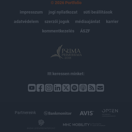
© 2026 Portfolio
impresszum
jogi nyilatkozat
süti beállítások
adatvédelem
szerzői jogok
médiaajánlat
karrier
kommentkezelés
ÁSZF
Itt keressen minket:
Partnereink