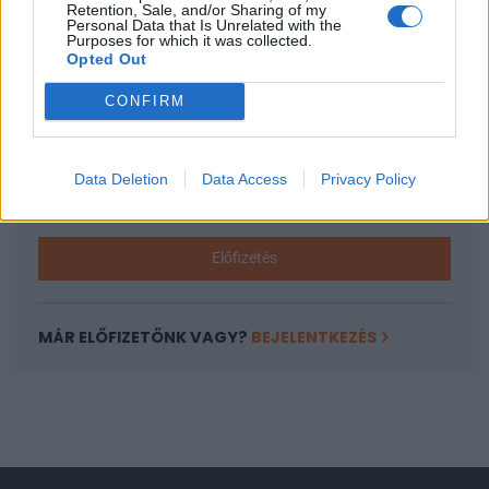
Retention, Sale, and/or Sharing of my
Personal Data that Is Unrelated with the
A keresett cikk a portfolio.hu hírarchívumához
Purposes for which it was collected.
tartozik, melynek olvasása előfizetéses
Opted Out
regisztrációhoz kötött.
CONFIRM
Az előfizetés a következőket tartalmazza:
Portfolio.hu teljes cikkarchívum
Kötéslisták: BÉT elmúlt 2 év napon belüli
Data Deletion
Data Access
Privacy Policy
kötéslistái
Előfizetés
MÁR ELŐFIZETŐNK VAGY?
BEJELENTKEZÉS