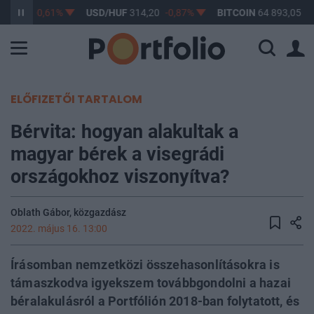
63,17
-0,61%
USD/HUF
314,20
-0,87%
BITCOIN
64 893,05
-0
ELŐFIZETŐI TARTALOM
Bérvita: hogyan alakultak a
magyar bérek a visegrádi
országokhoz viszonyítva?
Oblath Gábor, közgazdász
2022. május 16. 13:00
Írásomban nemzetközi összehasonlításokra is
támaszkodva igyekszem továbbgondolni a hazai
béralakulásról a Portfólión 2018-ban folytatott, és