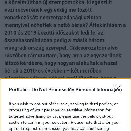
a közelmúltban új szempontokkal kiegészült
eszmecserének egy eddig mellőzött
vonatkozását: nemzetgazdasági szinten
mennyivel nőhettek a nettó bérek? Áttekintésem a
2010 és 2019 közötti időszakot fedi le, az
összehasonlításban pedig a másik három
visegrádi ország szerepel. Cikksorozatom első
részében rámutattam, hogy arra az egyszerűnek
látszó kérdésre, hogy hogyan alakultak a hazai
bérek a 2010-es években – két merőben
ellentétes választ adható attól függően, hogy a
bérekre vonatkozó adatforrások közül melyikre
Portfolio -
Do Not Process My Personal Information
támaszkodunk. A második részben a fogalmi
tisztázás után arról adok képet, hogy a 2010-es
If you wish to opt-out of the sale, sharing to third parties, or
években Magyarországot a többi visegrádi
processing of your personal or sensitive information for
országhoz viszonyítva mind a termelés és a
targeted advertising by us, please use the below opt-out
section to confirm your selection. Please note that after your
termelékenység, mind pedig a különböző
opt-out request is processed you may continue seeing