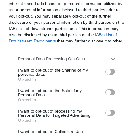
bérmutatók alakulását tekintve sajátos mintázat
interest-based ads based on personal information utilized by
jellemezte. A nemzetközi összehasonlítás két
us or personal information disclosed to third parties prior to
hazai feszültségre hívja fel a figyelmet: egyrészt a
your opt-out. You may separately opt-out of the further
disclosure of your personal information by third parties on the
termelékenység és a keresetstatisztika szerinti
IAB’s list of downstream participants. This information may
bérdinamika, másrészt ez utóbbi és a nemzeti
also be disclosed by us to third parties on the
IAB’s List of
számlák jelezte bérdinamika között a többi
Downstream Participants
that may further disclose it to other
országban tapasztaltnál lényegesen nagyobb
third parties.
eltérés mutatkozik.
Personal Data Processing Opt Outs
Lendületben a hazai vállalkozások 2026A magyar
I want to opt-out of the Sharing of my
personal data.
gazdasági és finanszírozási környezet jelentős
Opted In
átalakuláson megy keresztül, ismét az alkalmazkodás
kényszere elé állítva a hazai gazdasági ökoszisztémát. Erre
I want to opt-out of the Sale of my
Personal Data.
reagálva a Portfolio új konferenciájának célja, hogy
Opted In
gyakorlati útmutatást adjon a magyar vállalkozásoknak az
előttük álló gazdasági és működési kihívások...
I want to opt-out of processing my
Personal Data for Targeted Advertising.
Opted In
KEDVES OLVASÓNK!
I want to opt-out of Collection, Use,