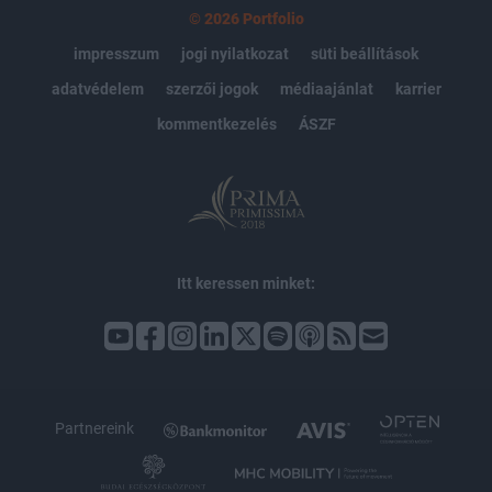
© 2026 Portfolio
impresszum
jogi nyilatkozat
süti beállítások
adatvédelem
szerzői jogok
médiaajánlat
karrier
kommentkezelés
ÁSZF
Itt keressen minket:
Partnereink