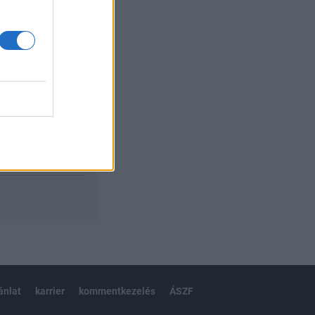
izetéses
ánlat
karrier
kommentkezelés
ÁSZF