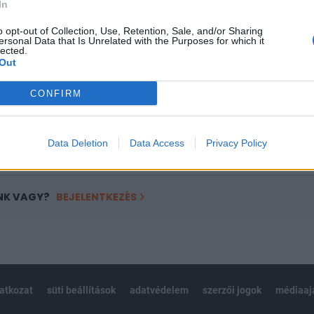
In
a portfolio.hu hírarchívumához tartozik, melynek olvasása előf
o opt-out of Collection, Use, Retention, Sale, and/or Sharing
ötött.
ersonal Data that Is Unrelated with the Purposes for which it
lected.
övetkezőket tartalmazza:
Out
 teljes cikkarchívum
 BÉT elmúlt 2 év napon belüli
CONFIRM
Data Deletion
Data Access
Privacy Policy
Előfizetés
NK VAGY?
BEJELENTKEZÉS
latkozat
süti beállítások
adatvédelem
szerzői jogok
médiaaj