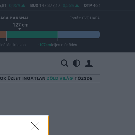
81
0,95%
BUX
147 377,17
0,56%
OTP
46 180
0,61%
MO
LÁSA PAKSNÁL
Forrás: OVF, HAEA
-127 cm
m
leállási küszöb
-107cm
teljes működés
 a teljes működés -107 cm.
SOK
ÜZLET
INGATLAN
ZÖLD VILÁG
TŐZSDE