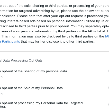
to opt-out of the sale, sharing to third parties, or processing of your per
lanul enyhe téli időjárásnak köszönhetően masszív e
formation for targeted advertising by us, please use the below opt-out s
r selection. Please note that after your opt-out request is processed y
 csúcsokhoz képest, ami Magyarország számára is me
eing interest-based ads based on personal information utilized by us or
kármekkora megkönnyebülést, hiszen nagyjából 8 milliá
disclosed to third parties prior to your opt-out. You may separately opt-
nak a meleg. Ha ezt perspektívába akarjuk helyezni, 
losure of your personal information by third parties on the IAB’s list of
s összege, amit évek alatt kapnánk meg, 6,3 milliárd e
. This information may also be disclosed by us to third parties on the
IA
Participants
that may further disclose it to other third parties.
 sikerülne megtakarítani négy hét alatt, ha az árak it
tőzsdén egyszerű fedezeti ügylettel ezen árakon lefed
k az idei évi árainkat az idei évi fogyasztásunk egy rész
l Data Processing Opt Outs
ozóan.
o opt-out of the Sharing of my personal data.
t Day 2026Október 21-én jön a Portfolio Investment Day 2026, a
In
k a választ a befektetőket leginkább foglalkoztató kérdésekre. M
 következő évek nyertesei, mire számíthatunk a részvény-, kötvény
o opt-out of the Sale of my Personal Data.
ogyan érdemes portfóliót építeni egy gyorsan változó...
In
to opt-out of processing my Personal Data for Targeted
ASÓNK!
ing.