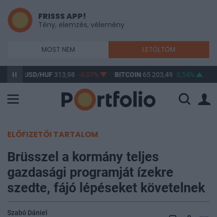
FRISSS APP!
Tény, elemzés, vélemény
MOST NEM
LETÖLTÖM
1%
USD/HUF
313,98
-0,07%
BITCOIN
65 203,49
0,54%
B
ELŐFIZETŐI TARTALOM
Brüsszel a kormány teljes
gazdasági programját ízekre
szedte, fájó lépéseket követelnek
Szabó Dániel