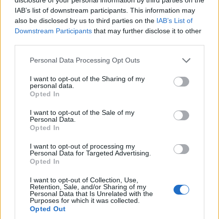
elmúlt egy év legfontosabb gazdaságpolitikai
IAB’s list of downstream participants. This information may
intézkedéseit bírálja Brüsszel.
also be disclosed by us to third parties on the
IAB’s List of
Downstream Participants
that may further disclose it to other
Közzétette az Európai Bizottság a tavaszi szemeszter a
third parties.
tagállamoknak szóló országspecifikus ajánlásokat,
Personal Data Processing Opt Outs
amelyek célja, hogy az egyes országok egy stabil és
időtálló gazdaságot építhessenek ki, amely a kihívásokkal
I want to opt-out of the Sharing of my
teli geopolitikai környezetben is biztosítja a
personal data.
Opted In
versenyképesség megőrzését és az emberek tartós jólétét.
Brüsszel érvelése szerint az összes szakpolitikai...
I want to opt-out of the Sale of my
Personal Data.
Opted In
KEDVES OLVASÓNK!
I want to opt-out of processing my
Personal Data for Targeted Advertising.
A keresett cikk a portfolio.hu hírarchívumához
Opted In
tartozik, melynek olvasása előfizetéses
I want to opt-out of Collection, Use,
regisztrációhoz kötött.
Retention, Sale, and/or Sharing of my
Personal Data that Is Unrelated with the
Az előfizetés a következőket tartalmazza:
Purposes for which it was collected.
Opted Out
Portfolio.hu teljes cikkarchívum