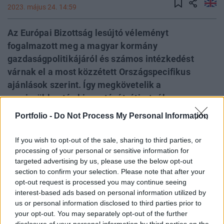
2023. május 24. 14:59
Az Európai Bizottság lesújtó véleményt
fogalmazott meg a magyar kormány
gazdaságpolitikájáról és számos intézkedést
várnak el a most közzétett Országspecifikus
ajánlások szerint. Így megkövetelik a
rezsicsökkentés kivezetését, átiratnák a
költségvetést, fiskális szigort várnak el, a
Portfolio -
Do Not Process My Personal Information
helyreállítási alap lehívásához feltételül szabott
szupermérföldkövek maradéktalan teljesítését
If you wish to opt-out of the sale, sharing to third parties, or
követelik, hogy az uniós források támogathassák
processing of your personal or sensitive information for
targeted advertising by us, please use the below opt-out
a növekedést. De ugyanígy elvárják az ár- és
section to confirm your selection. Please note that after your
kamatplafonok kivezetését a torzító hatások
opt-out request is processed you may continue seeing
csökkentése és a monetáris transzmissziós
interest-based ads based on personal information utilized by
mechanizmus zökkenőmentes működésének
us or personal information disclosed to third parties prior to
your opt-out. You may separately opt-out of the further
megkönnyítése érdekében. Gyakorlatilag az
disclosure of your personal information by third parties on the