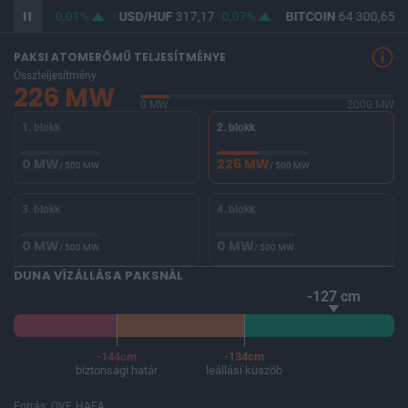
F
365,45
0,01%
USD/HUF
317,17
0,07%
BITCOIN
64 300,65
0
PAKSI ATOMERŐMŰ TELJESÍTMÉNYE
Összteljesítmény
226 MW
0 MW
2000 MW
1. blokk
2. blokk
0 MW
226 MW
/ 500 MW
/ 500 MW
3. blokk
4. blokk
0 MW
0 MW
/ 500 MW
/ 500 MW
DUNA VÍZÁLLÁSA PAKSNÁL
-127 cm
-144cm
-134cm
biztonsági határ
leállási küszöb
Forrás: OVF, HAEA