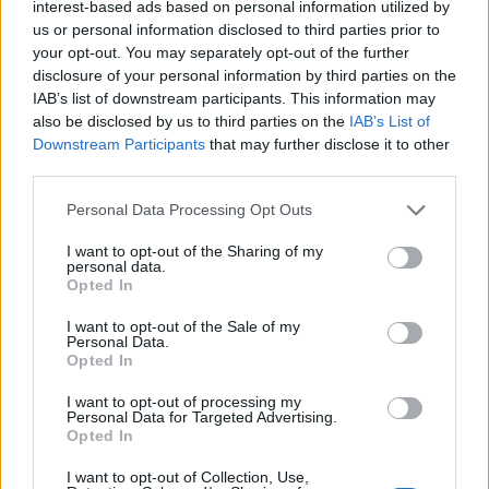
interest-based ads based on personal information utilized by
sem elég vonzó már a dolgozóknak, a
us or personal information disclosed to third parties prior to
szakszervezet pedig abba sem hajlandó
your opt-out. You may separately opt-out of the further
belemenni, hogy heti három napot kelljen bent
disclosure of your personal information by third parties on the
IAB’s list of downstream participants. This information may
tölteni abban az irodában, amelyet direkt a
also be disclosed by us to third parties on the
IAB’s List of
munkavállalók szórakoztatására találtak ki.
Downstream Participants
that may further disclose it to other
Helyszíni riport Mountain Viewból, a Google
third parties.
székhelyéről.
Personal Data Processing Opt Outs
Mintegy húsz méterre egy strandröplabdapályától áll egy
I want to opt-out of the Sharing of my
bronz dinoszaurusz-csontváz, újabb harminc lépésnyire
personal data.
Opted In
pedig lelakatolatlan biciklik sorakoznak Mountain Viewban,
Kaliforniában. Mindez nem egy játszótérhez tartozik, még
I want to opt-out of the Sale of my
csak nem is a Jurassic Park legújabb részének ott felejtett
Personal Data.
Opted In
díszlete, hanem ez a világ egyik leginkább a dolgozói
jólétre fókuszáló munkahelye, a Googleplex....
I want to opt-out of processing my
Personal Data for Targeted Advertising.
Opted In
KEDVES OLVASÓNK!
I want to opt-out of Collection, Use,