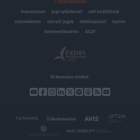
© 2026 Portfolio
impresszum
jogi nyilatkozat
süti beállítások
adatvédelem
szerzői jogok
médiaajánlat
karrier
kommentkezelés
ÁSZF
Itt keressen minket:
Partnereink