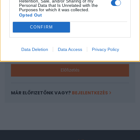
Retention, Sale, and/or Sharing of my
A keresett cikk a portfolio.hu hírarchívumához
Personal Data that Is Unrelated with the
Purposes for which it was collected.
tartozik, melynek olvasása előfizetéses
Opted Out
regisztrációhoz kötött.
CONFIRM
Az előfizetés a következőket tartalmazza:
Portfolio.hu teljes cikkarchívum
Kötéslisták: BÉT elmúlt 2 év napon belüli
Data Deletion
Data Access
Privacy Policy
kötéslistái
Előfizetés
MÁR ELŐFIZETŐNK VAGY?
BEJELENTKEZÉS