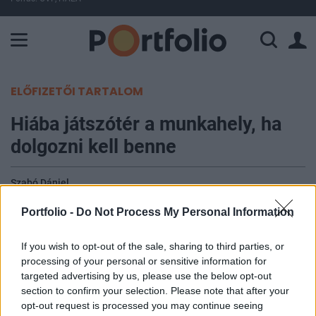
A Paksi Atomerőmű összteljesítménye 226 MW. A Duna vízállá
ELŐFIZETŐI TARTALOM
Hiába játszótér a munkahely, ha
dolgozni kell benne
Szabó Dániel
2023. július 14. 17:30
Portfolio -
Do Not Process My Personal Information
Lehet egy munkahelyen ingyenes kávézó,
If you wish to opt-out of the sale, sharing to third parties, or
röplabdapálya, céges bicikli, vagy éppen digitális
processing of your personal or sensitive information for
focipálya, a home office-szal semmi sem
targeted advertising by us, please use the below opt-out
versenyezhet. A világ egyik legkellemesebb
section to confirm your selection. Please note that after your
opt-out request is processed you may continue seeing
munkakörnyezeteként emlegetett Googleplex