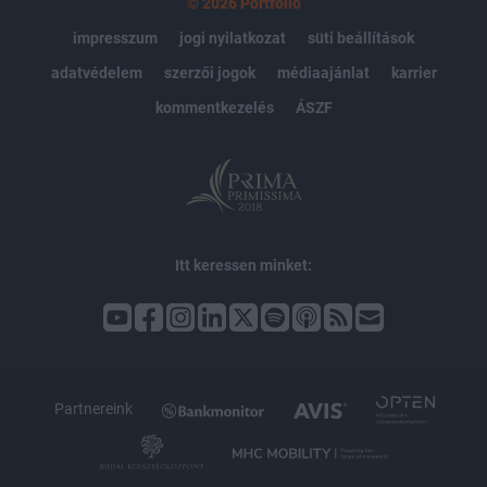
© 2026 Portfolio
impresszum
jogi nyilatkozat
süti beállítások
adatvédelem
szerzői jogok
médiaajánlat
karrier
kommentkezelés
ÁSZF
Itt keressen minket:
Partnereink