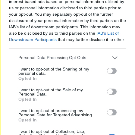
interest-based ads based on personal information utilized by
uniós importrészesedése következetesen és
us or personal information disclosed to third parties prior to
jelentősen nőtt, különösen az utóbbi években, ami
your opt-out. You may separately opt-out of the further
egyre nagyobb kihívást jelent Németország
disclosure of your personal information by third parties on the
IAB’s list of downstream participants. This information may
számára. Ez a növekedés aggodalomra ad okot,
also be disclosed by us to third parties on the
IAB’s List of
tekintettel az olyan problémákra, mint az
Downstream Participants
that may further disclose it to other
energetikai átállás, valamint kérdéseket vet fel
third parties.
Németország ipari exportmodelljének jövőjéről.
Personal Data Processing Opt Outs
A Kínától való egyre erősebb függőségről tárt fel új
I want to opt-out of the Sharing of my
részleteket a Institut der deutschen Wirtschaft (IW) friss
personal data.
Opted In
jelentése, amely szerint 2022-ben a Kínából származó
német import több mint egyharmadával nőtt, így Kína
I want to opt-out of the Sale of my
részesedése a teljes behozatalból mintegy 13%-ra
Personal Data.
Opted In
emelkedett. A kínai termékek jelentőségének ez a
növekedése túlmutathat a német piacon, és már...
I want to opt-out of processing my
Personal Data for Targeted Advertising.
Opted In
KEDVES OLVASÓNK!
I want to opt-out of Collection, Use,