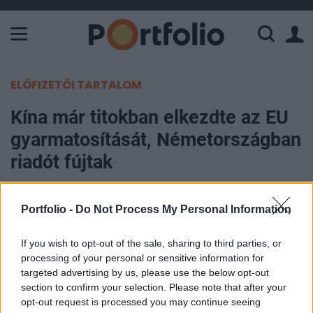
A Paksi Atomerőmű összteljesítménye 226 MW. A Duna vízállá
ELŐFIZETŐI TARTALOM
Kína már titokban elkezdte az EU
gyarmatosítását, Németországban
riadót fújtak
Szabó Dániel
Portfolio -
Do Not Process My Personal Information
2023. augusztus 17. 06:35
If you wish to opt-out of the sale, sharing to third parties, or
Kína egyre inkább behatol olyan iparágakba a
processing of your personal or sensitive information for
termékeivel az Európai Unió belső piacára, ahol
targeted advertising by us, please use the below opt-out
eddig a német gazdaság volt meghatározó
section to confirm your selection. Please note that after your
opt-out request is processed you may continue seeing
szereplő. Az eredmények azt mutatják, hogy Kína