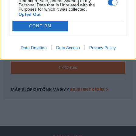
Retention, Sale, and/or Sharing of my
A keresett cikk a portfolio.hu hírarchívumához
Personal Data that Is Unrelated with the
Purposes for which it was collected.
tartozik, melynek olvasása előfizetéses
Opted Out
regisztrációhoz kötött.
CONFIRM
Az előfizetés a következőket tartalmazza:
Portfolio.hu teljes cikkarchívum
Kötéslisták: BÉT elmúlt 2 év napon belüli
Data Deletion
Data Access
Privacy Policy
kötéslistái
Előfizetés
MÁR ELŐFIZETŐNK VAGY?
BEJELENTKEZÉS