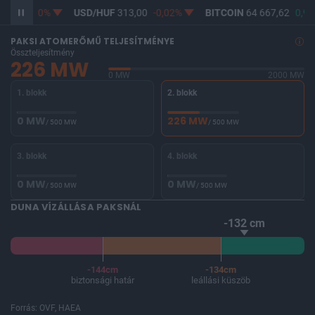
361,73
0%
USD/HUF
313,00
-0,02%
BITCOIN
64 667,62
0,96
PAKSI ATOMERŐMŰ TELJESÍTMÉNYE
Összteljesítmény
226 MW
0 MW
2000 MW
1. blokk
2. blokk
0 MW
226 MW
/ 500 MW
/ 500 MW
3. blokk
4. blokk
0 MW
0 MW
/ 500 MW
/ 500 MW
DUNA VÍZÁLLÁSA PAKSNÁL
-132 cm
-144cm
-134cm
biztonsági határ
leállási küszöb
Forrás: OVF, HAEA