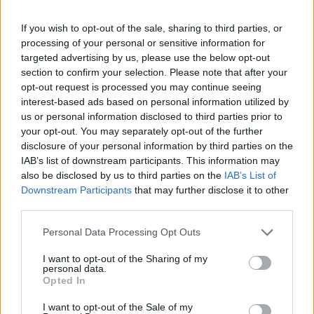
utaztak összesen a járművekben.
If you wish to opt-out of the sale, sharing to third parties, or
A mosonmagyaróvári és a lébényi hivatásos tűzoltók
processing of your personal or sensitive information for
vonultak ki a műszaki mentéshez. A járművek két forgalmi
targeted advertising by us, please use the below opt-out
sávot elfoglalnak, a forgalom a kanyarodó sávban és a
section to confirm your selection. Please note that after your
leállósávban halad. Kapcsolódó cikkünk 2023. 12. 19. Épp
opt-out request is processed you may continue seeing
csak meg nem szólal majd az új magyar útszakasz, azért
interest-based ads based on personal information utilized by
lesz olyan drága 2023. 12. 16. Több kilométeres torlódás
us or personal information disclosed to third parties prior to
your opt-out. You may separately opt-out of the further
az M1-esen Budapest felé ...
disclosure of your personal information by third parties on the
IAB’s list of downstream participants. This information may
also be disclosed by us to third parties on the
IAB’s List of
KEDVES OLVASÓNK!
Downstream Participants
that may further disclose it to other
A keresett cikk a portfolio.hu hírarchívumához
third parties.
tartozik, melynek olvasása előfizetéses
Personal Data Processing Opt Outs
regisztrációhoz kötött.
I want to opt-out of the Sharing of my
Az előfizetés a következőket tartalmazza:
personal data.
Opted In
Portfolio.hu teljes cikkarchívum
Kötéslisták: BÉT elmúlt 2 év napon belüli
I want to opt-out of the Sale of my