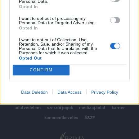
kötéslistái
Personal Data.
Opted In
Előfizetés
I want to opt-out of processing my
Personal Data for Targeted Advertising.
Opted In
MÁR ELŐFIZETŐNK VAGY?
BEJELENTKEZÉS
I want to opt-out of Collection, Use,
Retention, Sale, and/or Sharing of my
Personal Data that Is Unrelated with the
Purposes for which it was collected.
Opted Out
CONFIRM
© 2026 Portfolio
Data Deletion
Data Access
Privacy Policy
impresszum
jogi nyilatkozat
süti beállítások
adatvédelem
szerzői jogok
médiaajánlat
karrier
kommentkezelés
ÁSZF