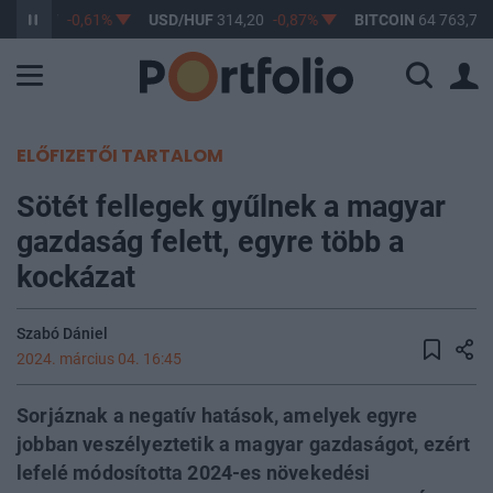
F
363,17
-0,61%
USD/HUF
314,20
-0,87%
BITCOIN
64 763,79
ELŐFIZETŐI TARTALOM
Sötét fellegek gyűlnek a magyar
gazdaság felett, egyre több a
kockázat
Szabó Dániel
2024. március 04. 16:45
Sorjáznak a negatív hatások, amelyek egyre
jobban veszélyeztetik a magyar gazdaságot, ezért
lefelé módosította 2024-es növekedési