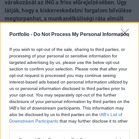
várakozását az ING a friss előrejelzésében. Úgy
látják, hogy a kiskereskedelmi forgalom bővülése
megtorpanhat, a munkanélküliségi ráta elmúlt
hónapokban látott emelkedése negatívan hathat a
Portfolio -
Do Not Process My Personal Information
reálbérekre is, míg az ipari termelésnél látható
elhúzódó problémák, valamint az export
If you wish to opt-out of the sale, sharing to third parties, or
visszaesése sem kedvez a magyar gazdaságnak.
processing of your personal or sensitive information for
A forint további gyengülésére, valamint az infláció
targeted advertising by us, please use the below opt-out
visszatérésére is számítanak az elemzők.
section to confirm your selection. Please note that after your
opt-out request is processed you may continue seeing
Budapest Economic Forum 2026Átalakulóban a magyar
interest-based ads based on personal information utilized by
gazdaságpolitika, a választások után gyökeresen
us or personal information disclosed to third parties prior to
your opt-out. You may separately opt-out of the further
változhatnak meg a körülmények és a célok. Merre tart a
disclosure of your personal information by third parties on the
magyar kormány és mivel néz szembe a nemzetközi
IAB’s list of downstream participants. This information may
környezetben? Ez lesz a Portfolio idei kiemelt
also be disclosed by us to third parties on the
IAB’s List of
gazdaságpolitikai konferenciájának legfontosabb
Downstream Participants
that may further disclose it to other
témája.Információ és jelentkezésA magyar gazdaság
third parties.
növekedése 2023 utolsó...