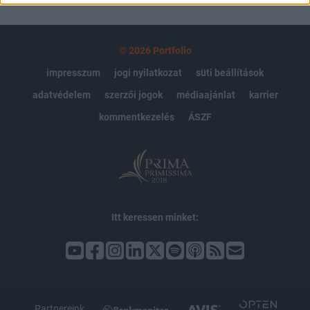
© 2026 Portfolio
impresszum
jogi nyilatkozat
süti beállítások
adatvédelem
szerzői jogok
médiaajánlat
karrier
kommentkezelés
ÁSZF
Itt keressen minket:
Partnereink