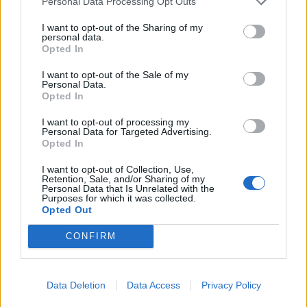
Personal Data Processing Opt Outs
I want to opt-out of the Sharing of my
KEDVES OLVASÓNK!
personal data.
Opted In
A keresett cikk a portfolio.hu hírarchívumához
tartozik, melynek olvasása előfizetéses
I want to opt-out of the Sale of my
Personal Data.
regisztrációhoz kötött.
Opted In
Az előfizetés a következőket tartalmazza:
I want to opt-out of processing my
Portfolio.hu teljes cikkarchívum
Personal Data for Targeted Advertising.
Opted In
Kötéslisták: BÉT elmúlt 2 év napon belüli
kötéslistái
I want to opt-out of Collection, Use,
Retention, Sale, and/or Sharing of my
Personal Data that Is Unrelated with the
Purposes for which it was collected.
Előfizetés
Opted Out
CONFIRM
MÁR ELŐFIZETŐNK VAGY?
BEJELENTKEZÉS
Data Deletion
Data Access
Privacy Policy