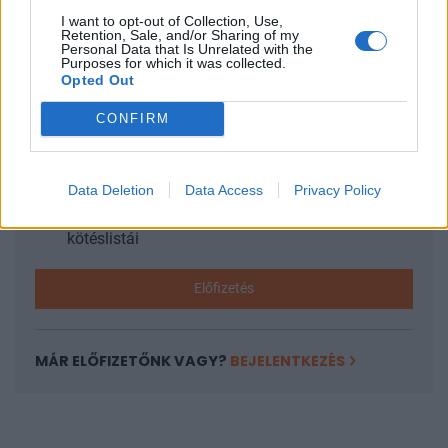
I want to opt-out of Collection, Use,
Retention, Sale, and/or Sharing of my
KEDVES OLVASÓNK!
Personal Data that Is Unrelated with the
Purposes for which it was collected.
A keresett cikk a portfolio.hu hírarchívumához
Opted Out
tartozik, melynek olvasása előfizetéses
CONFIRM
regisztrációhoz kötött.
Az előfizetés a következőket tartalmazza:
Portfolio.hu teljes cikkarchívum
Data Deletion
Data Access
Privacy Policy
Kötéslisták: BÉT elmúlt 2 év napon belüli
kötéslistái
Előfizetés
MÁR ELŐFIZETŐNK VAGY?
BEJELENTKEZÉS