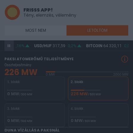
FRISSS APP!
Tény, elemzés, vélemény
MOST NEM
LETÖLTÖM
65,99
0,16%
USD/HUF
317,59
0,2%
BITCOIN
64 320,11
0,09
PAKSI ATOMERŐMŰ TELJESÍTMÉNYE
Összteljesítmény
226 MW
0 MW
2000 MW
1. blokk
2. blokk
0 MW
226 MW
/ 500 MW
/ 500 MW
3. blokk
4. blokk
0 MW
0 MW
/ 500 MW
/ 500 MW
DUNA VÍZÁLLÁSA PAKSNÁL