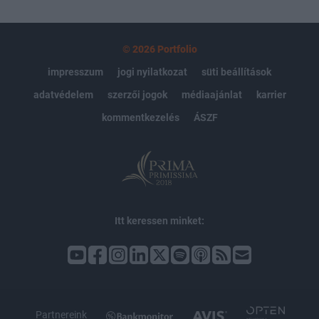
© 2026 Portfolio
impresszum
jogi nyilatkozat
süti beállítások
adatvédelem
szerzői jogok
médiaajánlat
karrier
kommentkezelés
ÁSZF
Itt keressen minket:
Partnereink