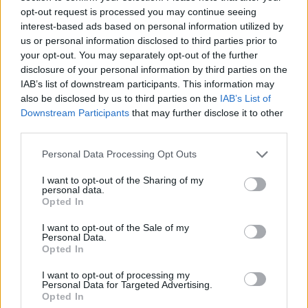
2024. április 02. 08:34
opt-out request is processed you may continue seeing
interest-based ads based on personal information utilized by
Az idén közel 4000 milliárd forint hiányt kell az
us or personal information disclosed to third parties prior to
államnak megfinanszírozni, csaknem 1500
your opt-out. You may separately opt-out of the further
disclosure of your personal information by third parties on the
milliárd forinttal többet, mint ami a
IAB’s list of downstream participants. This information may
költségvetésben szerepel. A mai költségvetési
also be disclosed by us to third parties on the
IAB’s List of
adatdömpingből tisztább képet kapunk az állami
Downstream Participants
that may further disclose it to other
gazdálkodásról, de valójában még az idei tervek is
third parties.
ingatag lábon állnak, ezért további kiigazító
Personal Data Processing Opt Outs
lépésekre lehet számítani.
I want to opt-out of the Sharing of my
personal data.
Valóságos államháztartási adatdömping érkezett ma
Opted In
reggel, amiből tisztábban látszik a kormányzati
gazdálkodás helyzete. Az unió felé benyújtott (EPD)
I want to opt-out of the Sale of my
Personal Data.
jelentés mellett megjelent a kormányzati szektorról KSH-
Opted In
jelentés és a jegybank pénzügyi számlák statisztikája.
Ezekből két fontos kérdésre kaphattunk választ: Mekkora
I want to opt-out of processing my
Personal Data for Targeted Advertising.
volt tavaly a költségvetés hivatalos (az unió...
Opted In