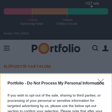
-127 cm
-144cm
-134cm
biztonsági határ
leállási küszöb
Forrás: OVF, HAEA
A Paksi Atomerőmű összteljesítménye 226 MW. A Duna vízállá
ELŐFIZETŐI TARTALOM
Így borul a költségvetés: 4000
Portfolio -
Do Not Process My Personal Information
milliárd forintot kell előteremtenie
az államnak
If you wish to opt-out of the sale, sharing to third parties, or
processing of your personal or sensitive information for
targeted advertising by us, please use the below opt-out
Portfolio
section to confirm your selection. Please note that after your