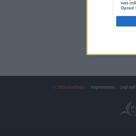
Kötéslisták:
was col
Opted 
kötéslistái
MÁR ELŐFIZETŐ
© 2026 Portfolio
impresszum
jogi nyi