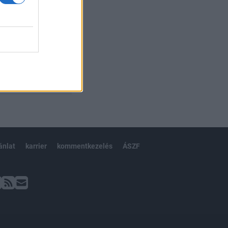
ánlat
karrier
kommentkezelés
ÁSZF