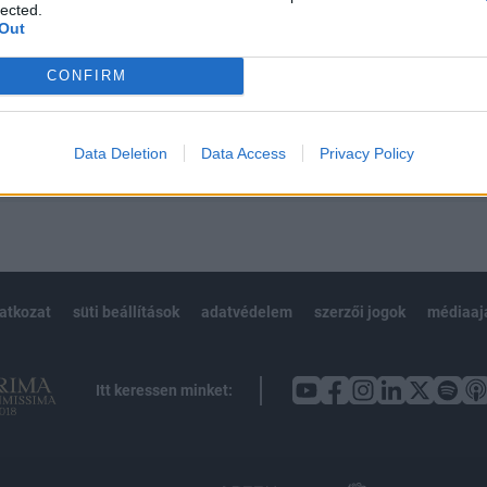
 BÉT elmúlt 2 év napon belüli
lected.
Out
CONFIRM
Előfizetés
Data Deletion
Data Access
Privacy Policy
NK VAGY?
BEJELENTKEZÉS
latkozat
süti beállítások
adatvédelem
szerzői jogok
médiaaj
Itt keressen minket: