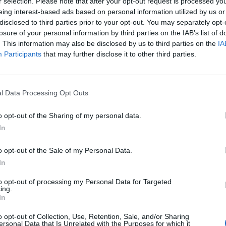
r selection. Please note that after your opt-out request is processed y
 jegybank nem változtatott a kamatokon, ám a várható
eing interest-based ads based on personal information utilized by us or
 előtt kinyitották az ajtót. Emellett szót ejtettek a j
disclosed to third parties prior to your opt-out. You may separately opt-
losure of your personal information by third parties on the IAB’s list of
emmi konkrétumot nem árultak el. Sőt, épp azt hangsúl
. This information may also be disclosed by us to third parties on the
IA
teleződni semmilyen jövőbeli kamatpálya mellett, me
Participants
that may further disclose it to other third parties.
atják továbbra is. Eddig nincs meglepetés, de Christ
tón elmondta, hogy noha az EKB nem tudja még, hogyan
s után, az irány elég egyértelmű.
l Data Processing Opt Outs
5:33 Megosztás Véget ért az esemény Az EKB legközelebbi kamat
o opt-out of the Sharing of my personal data.
or, amelyen a várakozások szerint az EKB kamatcsökkentést fog vé
In
o opt-out of the Sale of my Personal Data.
ASÓNK!
In
a portfolio.hu hírarchívumához tartozik, melynek olvasása előf
to opt-out of processing my Personal Data for Targeted
ötött.
ing.
In
övetkezőket tartalmazza:
 teljes cikkarchívum
o opt-out of Collection, Use, Retention, Sale, and/or Sharing
ersonal Data that Is Unrelated with the Purposes for which it