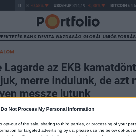
R/HUF
363,28
-0,58%
USD/HUF
314,19
-0,88%
BITCOIN
64 61
EFEKTETÉS
BANK
DEVIZA
GAZDASÁG
GLOBÁL
UNIÓS FORRÁ
TALOM
e Lagarde az EKB kamatdön
djuk, merre indulunk, de azt
yen messze jutunk
-
Do Not Process My Personal Information
to opt-out of the sale, sharing to third parties, or processing of your per
formation for targeted advertising by us, please use the below opt-out s
kor tette közzé kamatdöntéséről szóló közleményét,