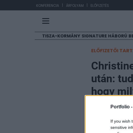
|
|
EU
KONFERENCIA
ÁRFOLYAM
ELŐFIZETÉS
TISZA-KORMÁNY
SIGNATURE
HÁBORÚ
B
ELŐFIZETŐI TAR
Christin
után: tu
hogy mil
Portfolio 
Portfolio
2024. április 11. 15:33
If you wish 
sensitive in
Az EKB ma 14:15-