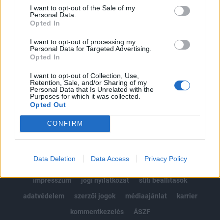
Portfolio.hu teljes cikkarchívum
I want to opt-out of the Sale of my
Personal Data.
Kötéslisták: BÉT elmúlt 2 év napon belüli
Opted In
kötéslistái
I want to opt-out of processing my
Personal Data for Targeted Advertising.
Előfizetés
Opted In
I want to opt-out of Collection, Use,
Retention, Sale, and/or Sharing of my
MÁR ELŐFIZETŐNK VAGY?
BEJELENTKEZÉS
Personal Data that Is Unrelated with the
Purposes for which it was collected.
Opted Out
CONFIRM
Data Deletion
Data Access
Privacy Policy
© 2026 Portfolio
impresszum
jogi nyilatkozat
süti beállítások
adatvédelem
szerzői jogok
médiaajánlat
karrier
kommentkezelés
ÁSZF