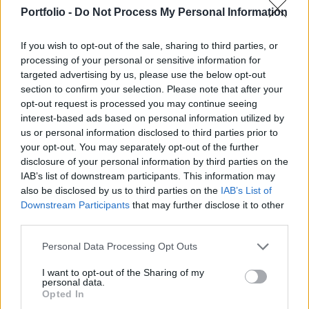
ismertette Nagy Márton nemzetgazdasági
Portfolio -
Do Not Process My Personal Information
miniszter. A politikus elmondta, hogy egy új
üzemanyagárstop sincs kizárva.
If you wish to opt-out of the sale, sharing to third parties, or
processing of your personal or sensitive information for
Mint arról beszámoltunk, a Központi Statisztikai Hivatal a
targeted advertising by us, please use the below opt-out
régiós üzemanyagárak monitorozása és
section to confirm your selection. Please note that after your
összehasonlíthatósága érdekében péntektől heti
opt-out request is processed you may continue seeing
rendszereséggel közzéteszi új statisztikai gyűjtését a régiós
interest-based ads based on personal information utilized by
us or personal information disclosed to third parties prior to
üzemanyagárakról, a friss számok alapján elmondható,
your opt-out. You may separately opt-out of the further
hogy a hazai üzemanyagárak a környező térség átlagárai
disclosure of your personal information by third parties on the
felett vannak. Nagy Márton nemzetgazdasági miniszter...
IAB’s list of downstream participants. This information may
also be disclosed by us to third parties on the
IAB’s List of
Downstream Participants
that may further disclose it to other
KEDVES OLVASÓNK!
third parties.
A keresett cikk a portfolio.hu hírarchívumához
Personal Data Processing Opt Outs
tartozik, melynek olvasása előfizetéses
regisztrációhoz kötött.
I want to opt-out of the Sharing of my
personal data.
Opted In
Az előfizetés a következőket tartalmazza: