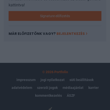
kattintva!
Signature előfizetés
MÁR ELŐFIZETŐNK VAGY?
BEJELENTKEZÉS
© 2026 Portfolio
impresszum
jogi nyilatkozat
süti beállítások
adatvédelem
szerzői jogok
médiaajánlat
karrier
kommentkezelés
ÁSZF