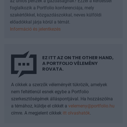
az uniós pénzek a gazdaságnak? Ezzel a kérdéssel
foglalkozik a Portfolio konferenciája, mely
szakértőkkel, közgazdászokkal, neves külföldi
előadókkal járja körül a témát.
Információ és jelentkezés
EZ ITT AZ ON THE OTHER HAND,
A PORTFOLIO VÉLEMÉNY
ROVATA.
A cikkek a szerzők véleményét tükrözik, amelyek
nem feltétlenül esnek egybe a Portfolio
szerkesztőségének álláspontjával. Ha hozzászólna
a témához, küldje el cikkét a
velemeny@portfolio.hu
címre.
A megjelent cikkek
itt olvashatók
.