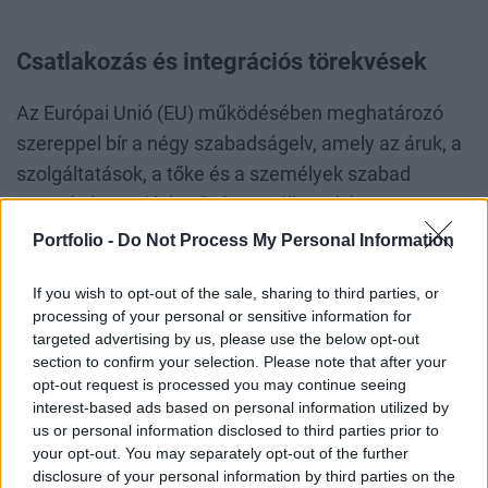
Csatlakozás és integrációs törekvések
Az Európai Unió (EU) működésében meghatározó
szereppel bír a négy szabadságelv, amely az áruk, a
szolgáltatások, a tőke és a személyek szabad
mozgását teszi lehetővé a tagállamok között,
lebontva ezzel a kereskedelmi és pénzügyi
Portfolio -
Do Not Process My Personal Information
korlátokat. Ezek az elvek megkönnyítik a külföldi
If you wish to opt-out of the sale, sharing to third parties, or
befektetések végrehajtását az új tagállamokban,
processing of your personal or sensitive information for
majd az ott létrehozott vállalatok szabadon,
targeted advertising by us, please use the below opt-out
vámmentesen és mennyiségi korlátozások nélkül
section to confirm your selection. Please note that after your
opt-out request is processed you may continue seeing
szerezhetik be a termeléshez szükséges inputokat,
interest-based ads based on personal information utilized by
valamint adhatják el a saját termékeiket a
us or personal information disclosed to third parties prior to
szövetségen belül. A külföldi tőke beáramlása
your opt-out. You may separately opt-out of the further
disclosure of your personal information by third parties on the
egyben technológiai transzfert, magasabb