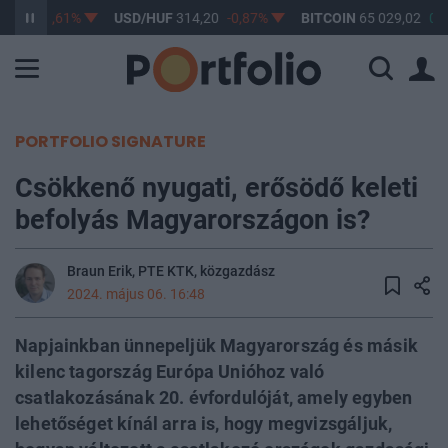
3,17
-0,61%
USD/HUF
314,20
-0,87%
BITCOIN
65 029,02
0,2
PORTFOLIO SIGNATURE
Csökkenő nyugati, erősödő keleti
befolyás Magyarországon is?
Braun Erik, PTE KTK, közgazdász
2024. május 06. 16:48
Napjainkban ünnepeljük Magyarország és másik
kilenc tagország Európa Unióhoz való
csatlakozásának 20. évfordulóját, amely egyben
lehetőséget kínál arra is, hogy megvizsgáljuk,