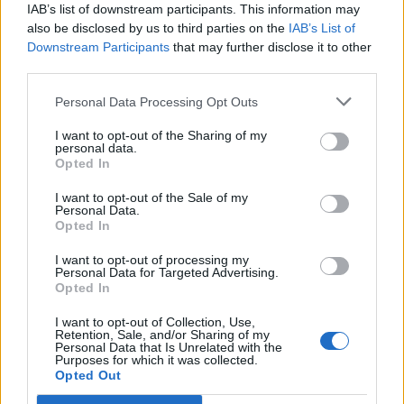
IAB’s list of downstream participants. This information may
termelékenységgel bíró gyártói kapacitás
also be disclosed by us to third parties on the
IAB’s List of
létrehozását is jelenti, kihasználva a belépő
Downstream Participants
that may further disclose it to other
third parties.
országokra jellemző alacsonyabb bérszínvonalat.
Ezáltal
a nyugati vállalatok olcsóbban tudják
Personal Data Processing Opt Outs
előállítani a termékeket, míg a csatlakozó
I want to opt-out of the Sharing of my
országokban fejlett technológia mellett jönnek
personal data.
Opted In
létre új munkahelyek, serkentve a gazdasági
aktivitást, csökkentve a munkanélküliséget.
I want to opt-out of the Sale of my
Personal Data.
Opted In
Hasonlókat tapasztalhatunk az EU-ban is a 2004-ben
I want to opt-out of processing my
csatlakozó országok, köztük Magyarország
Personal Data for Targeted Advertising.
esetében is. Fontos azonban megjegyezni, hogy már
Opted In
2004 előtt, a rendszerváltást követően beindultak
I want to opt-out of Collection, Use,
Retention, Sale, and/or Sharing of my
ezek a gazdasági folyamatok. A 90-es években
Personal Data that Is Unrelated with the
Purposes for which it was collected.
megfigyelhető volt már a külföldi tőke beáramlása,
Opted Out
multinacionális vállalatok létrehozása és a