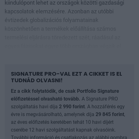
kiindulópont lehet az országok közötti gazdasági
kapcsolatok elemzésére. Azonban az utóbbi
évtizedek globalizációs folyamatainak
köszönhetően a termékek előállítása számos
termelési eljárásra töredezett szét, ráadásul az
egyes fázisokat egyre több országban végzik el.
SIGNATURE PRO-VAL EZT A CIKKET IS EL
TUDNÁD OLVASNI!
Ez a cikk folytatódik, de csak Portfolio Signature
előfizetéssel olvasható tovább.
A Signature PRO
szolgáltatás havi díja
2 990
forint
. A hozzáférés egy
évre is megvásárolható, amelynek díja
29 845
forint
,
az éves előfizetés keretében tehát 10 havi díjért
cserébe 12 havi szolgáltatást kapnak olvasóink.
További információ és csatlakozás az alábbi gombra