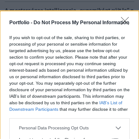
A mesterséges intelligencia „cunamiként sújt le” a
globális munkaerőpiacra – véli a Nemzetközi
Portfolio -
Do Not Process My Personal Information
Valutaalap (IMF) vezérigazgatója. Kristalina
Georgieva szerint az új technológia jelentősen
If you wish to opt-out of the sale, sharing to third parties, or
növelheti a termelékenységet, azonban
processing of your personal or sensitive information for
társadalmi egyenlőtlenségekhez is vezethet.
targeted advertising by us, please use the below opt-out
section to confirm your selection. Please note that after your
opt-out request is processed you may continue seeing
A mesterséges intelligencia a következő két év során a
interest-based ads based on personal information utilized by
fejlett gazdaságokban a munkahelyek 60%-ra, világszerte
us or personal information disclosed to third parties prior to
pedig az állások 40%-ra lesz hatással – mondta Kristalina
your opt-out. You may separately opt-out of the further
Georgieva a Zürichi Egyetemhez tartozó Svájci Nemzetközi
disclosure of your personal information by third parties on the
Tanulmányok Intézete által szervezett hétfői rendezvényen.
IAB’s list of downstream participants. This information may
Nagyon kevés időnk van arra, hogy az embereket és a
also be disclosed by us to third parties on the
IAB’s List of
cégeket felkészítsük erre – emelte...
Downstream Participants
that may further disclose it to other
third parties.
Personal Data Processing Opt Outs
KEDVES OLVASÓNK!