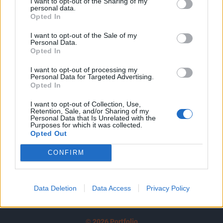
I want to opt-out of the Sharing of my
A keresett cikk a portfolio.hu hírarchívumához
personal data.
tartozik, melynek olvasása előfizetéses
Opted In
regisztrációhoz kötött.
I want to opt-out of the Sale of my
Personal Data.
Az előfizetés a következőket tartalmazza:
Opted In
Portfolio.hu teljes cikkarchívum
I want to opt-out of processing my
Kötéslisták: BÉT elmúlt 2 év napon belüli
Personal Data for Targeted Advertising.
kötéslistái
Opted In
I want to opt-out of Collection, Use,
Előfizetés
Retention, Sale, and/or Sharing of my
Personal Data that Is Unrelated with the
Purposes for which it was collected.
Opted Out
MÁR ELŐFIZETŐNK VAGY?
BEJELENTKEZÉS
CONFIRM
Data Deletion
Data Access
Privacy Policy
© 2026 Portfolio