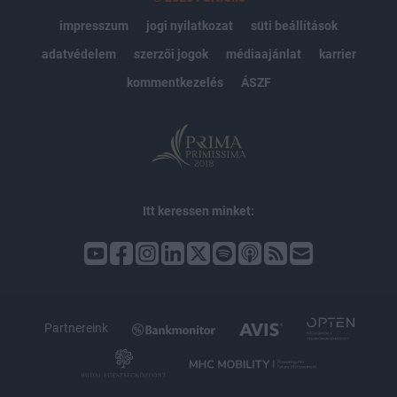
impresszum
jogi nyilatkozat
süti beállítások
adatvédelem
szerzői jogok
médiaajánlat
karrier
kommentkezelés
ÁSZF
Itt keressen minket:
Partnereink