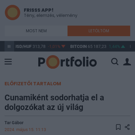
FRISSS APP!
Tény, elemzés, vélemény
MOST NEM
LETÖLTÖM
3%
USD/HUF
313,78
-1,01%
BITCOIN
65 187,23
1,44%
BU
ELŐFIZETŐI TARTALOM
Cunamiként sodorhatja el a
dolgozókat az új világ
Tar Gábor
2024. május 15. 11:13