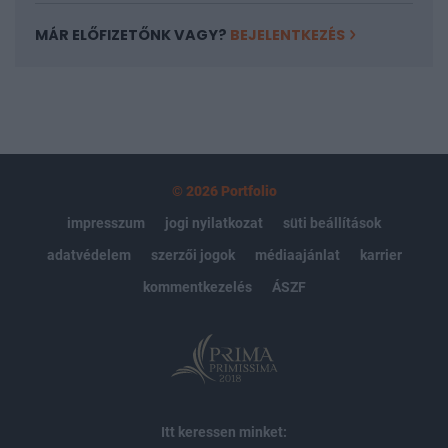
MÁR ELŐFIZETŐNK VAGY?
BEJELENTKEZÉS
© 2026 Portfolio
impresszum
jogi nyilatkozat
süti beállítások
adatvédelem
szerzői jogok
médiaajánlat
karrier
kommentkezelés
ÁSZF
Itt keressen minket: