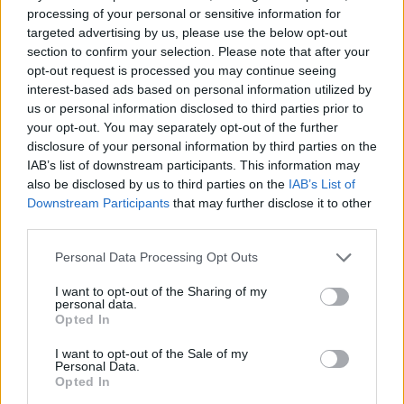
processing of your personal or sensitive information for
háttérbeszélgetésén a múlt héten a magyar
targeted advertising by us, please use the below opt-out
hitelminősítői osztályzatot változatlanul hagyó
section to confirm your selection. Please note that after your
Fitch Ratings. Az elemzőik arra számítanak, hogy
opt-out request is processed you may continue seeing
a költségvetési hiány 2024-ben csökkenhet, de az
interest-based ads based on personal information utilized by
us or personal information disclosed to third parties prior to
államadósság enyhén emelkedhet. Nem várják,
your opt-out. You may separately opt-out of the further
hogy az ágazati különadókat kivezetné a kabinet,
disclosure of your personal information by third parties on the
mivel az túlzott nyomást jelentene a magyar
IAB’s list of downstream participants. This information may
költségvetésnek. Lefele mutató kockázatnak
also be disclosed by us to third parties on the
IAB’s List of
Downstream Participants
that may further disclose it to other
látják az akkumulátorok iránti globális
third parties.
keresletcsökkenést is. Ezen kihívások közepette
Magyarország jövőbeni hitelminősítése nagyban
Personal Data Processing Opt Outs
függ a gazdasági és politikai stabilitás
I want to opt-out of the Sharing of my
megőrzésétől a tájékoztatásuk szerint.
personal data.
Opted In
Nyugat-magyarországi Economic Forum 2026Október 15-
I want to opt-out of the Sale of my
én jön a Nyugat-magyarországi Economic Forum, ami
Personal Data.
Opted In
magas szintű szakmai párbeszédet és értékes üzleti