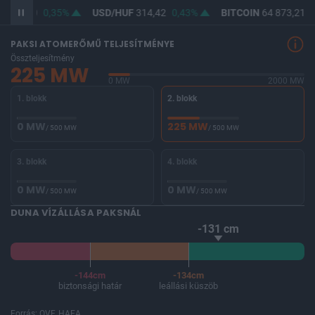
F
363,00
0,35%
USD/HUF
314,42
0,43%
BITCOIN
64 873,21
0
PAKSI ATOMERŐMŰ TELJESÍTMÉNYE
Összteljesítmény
225 MW
0 MW
2000 MW
1. blokk
2. blokk
0 MW
225 MW
/ 500 MW
/ 500 MW
3. blokk
4. blokk
0 MW
0 MW
/ 500 MW
/ 500 MW
DUNA VÍZÁLLÁSA PAKSNÁL
-131 cm
-144cm
-134cm
biztonsági határ
leállási küszöb
Forrás: OVF, HAEA