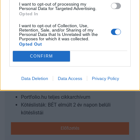
kapcsolatokat kínál a régiós növekedés érdekében.
I want to opt-out of processing my
Részletek a linken.Információ és jelentkezésA Fitch Ratings
Personal Data for Targeted Advertising.
Opted In
a múlt héten megerősítette Magyarország államadós-
besorolását BBB szinten, negatív kilátással. A
I want to opt-out of Collection, Use,
Retention, Sale, and/or Sharing of my
hitelminősítő...
Personal Data that Is Unrelated with the
Purposes for which it was collected.
Opted Out
KEDVES OLVASÓNK!
CONFIRM
A keresett cikk a portfolio.hu hírarchívumához
tartozik, melynek olvasása előfizetéses
regisztrációhoz kötött.
Data Deletion
Data Access
Privacy Policy
Az előfizetés a következőket tartalmazza:
Portfolio.hu teljes cikkarchívum
Kötéslisták: BÉT elmúlt 2 év napon belüli
kötéslistái
Előfizetés