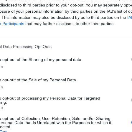
disclosed to third parties prior to your opt-out. You may separately opt-
losure of your personal information by third parties on the IAB’s list of
a magyar középosztály európai helyzetének alakulásá
. This information may also be disclosed by us to third parties on the
IA
statisztikákra támaszkodva. Az adatokból világosan k
Participants
that may further disclose it to other third parties.
tized összességében a lecsúszás korszaka.
er hand, a portfolio vélemény rovata. Ez itt az on the other hand,
l Data Processing Opt Outs
szerzők véleményét tükrözik, amelyek nem feltétlenül esnek egybe
lláspontjával. Ha hozzászólna...
o opt-out of the Sharing of my personal data.
In
ASÓNK!
o opt-out of the Sale of my Personal Data.
a portfolio.hu hírarchívumához tartozik, melynek olvasása előf
In
ötött.
to opt-out of processing my Personal Data for Targeted
ing.
övetkezőket tartalmazza:
In
 teljes cikkarchívum
 BÉT elmúlt 2 év napon belüli
o opt-out of Collection, Use, Retention, Sale, and/or Sharing
ersonal Data that Is Unrelated with the Purposes for which it
lected.
Out