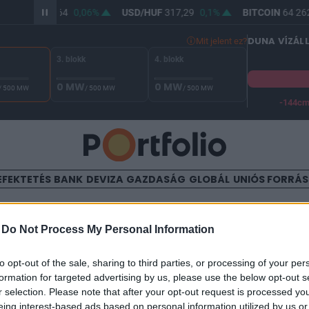
UR/HUF
365,64
0,06%
USD/HUF
317,29
0,1%
BITCOIN
64 262
DUNA VÍZÁL
Mit jelent ez?
3. blokk
4. blokk
0 MW
0 MW
/ 500 MW
/ 500 MW
/ 500 MW
-144c
A Duna vízállása Paksnál -127 cm. A biztonsági határ -144 cm,
EFEKTETÉS
BANK
DEVIZA
GAZDASÁG
GLOBÁL
UNIÓS FORRÁ
TALOM
-
Do Not Process My Personal Information
özéposztály: vissza a star
to opt-out of the sale, sharing to third parties, or processing of your per
formation for targeted advertising by us, please use the below opt-out s
dász
r selection. Please note that after your opt-out request is processed y
06:10
eing interest-based ads based on personal information utilized by us or