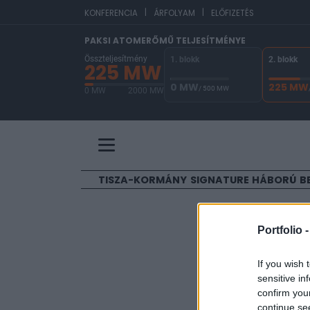
|
|
E
KONFERENCIA
ÁRFOLYAM
ELŐFIZETÉS
PAKSI ATOMERŐMŰ TELJESÍTMÉNYE
Összteljesítmény
1. blokk
2. blokk
225 MW
0 MW
225 MW
/ 500 MW
0 MW
2000 MW
A Paksi Atomerőmű összteljesítménye 225 MW. 
TISZA-KORMÁNY
SIGNATURE
HÁBORÚ
B
ELŐFIZETŐI TAR
Portfolio 
Magyar k
If you wish 
sensitive in
Bokor László, közgaz
confirm you
2024. szeptember 16. 
continue se