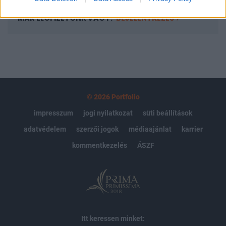
MÁR ELŐFIZETŐNK VAGY?
BEJELENTKEZÉS
© 2026 Portfolio
impresszum
jogi nyilatkozat
süti beállítások
adatvédelem
szerzői jogok
médiaajánlat
karrier
kommentkezelés
ÁSZF
Itt keressen minket: