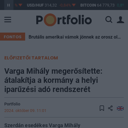
45
-0,54%
USD/HUF
314,32
-0,84%
BITCOIN
64 779,73
0,8%
FONTOS
Brutális amerikai vámok jönnek az orosz olaj miatt, Magyarország is aggódhat
ELŐFIZETŐI TARTALOM
Varga Mihály megerősítette:
átalakítja a kormány a helyi
iparűzési adó rendszerét
Portfolio
2024. október 09. 11:01
Szerdán esedékes Varga Mihály