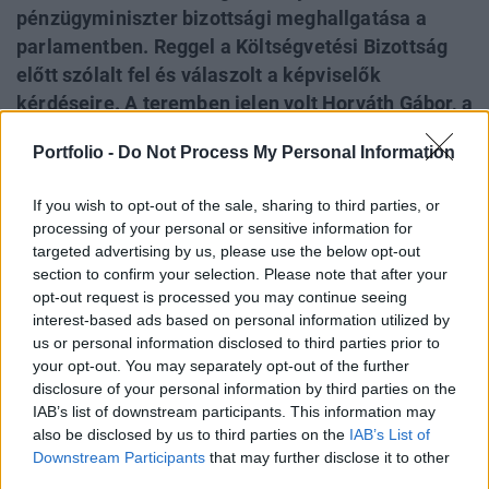
pénzügyminiszter bizottsági meghallgatása a
parlamentben. Reggel a Költségvetési Bizottság
előtt szólalt fel és válaszolt a képviselők
kérdéseire. A teremben jelen volt Horváth Gábor, a
Költségvetési Tanács elnöke. A tárcavezető
Portfolio -
Do Not Process My Personal Information
beszédében hangoztatta, hogy az idei 4,5%-os
GDP-arányos költségvetési hiánycél tartható, a
If you wish to opt-out of the sale, sharing to third parties, or
kormány év közben több egyenlegjavító döntést is
processing of your personal or sensitive information for
hozott. A kormány várakozása szerint idén az
targeted advertising by us, please use the below opt-out
átlagos infláció 3,5% körül lehet. A miniszter azt is
section to confirm your selection. Please note that after your
opt-out request is processed you may continue seeing
előrevetítette, hogy a kormány november 15-ig
interest-based ads based on personal information utilized by
beterjeszti a 2025-ös költségvetést a
us or personal information disclosed to third parties prior to
parlamentnek, amely várhatóan december
your opt-out. You may separately opt-out of the further
közepén zárhatja le a vitát a törvényjavaslatról.
disclosure of your personal information by third parties on the
IAB’s list of downstream participants. This information may
Varga Mihály pénzügyminiszter ott lesz a Portfolio
also be disclosed by us to third parties on the
IAB’s List of
október 17-i gazdasági csúcskonferenciáján.
Downstream Participants
that may further disclose it to other
third parties.