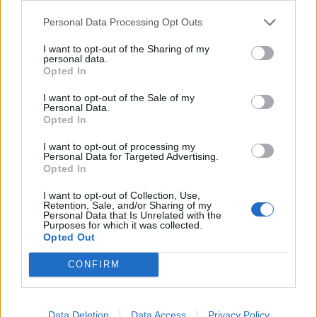
2024. október 09. 11:01 Megosztás Marad-e vagy megy a
jegybankba? Arra a kérdésre nem válaszolt a
Personal Data Processing Opt Outs
pénzügyminiszter, ami azt feszegette, hogy Orbán Viktor
I want to opt-out of the Sharing of my
miniszterelnök korábbi jelzése alapján (mely szerint
personal data.
létrejön egy új csúcsminiszteri poszt...
Opted In
I want to opt-out of the Sale of my
Personal Data.
KEDVES OLVASÓNK!
Opted In
A keresett cikk a portfolio.hu hírarchívumához
I want to opt-out of processing my
Personal Data for Targeted Advertising.
tartozik, melynek olvasása előfizetéses
Opted In
regisztrációhoz kötött.
I want to opt-out of Collection, Use,
Az előfizetés a következőket tartalmazza:
Retention, Sale, and/or Sharing of my
Personal Data that Is Unrelated with the
Portfolio.hu teljes cikkarchívum
Purposes for which it was collected.
Opted Out
Kötéslisták: BÉT elmúlt 2 év napon belüli
kötéslistái
CONFIRM
Előfizetés
Data Deletion
Data Access
Privacy Policy