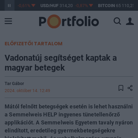
363,17
-0,61%
USD/HUF
314,20
-0,87%
BITCOIN
65 110,25
ELŐFIZETŐI TARTALOM
Vadonatúj segítséget kaptak a
magyar betegek
Tar Gábor
2024. október 14. 12:49
Mától felnőtt betegségek esetén is lehet használni
a Semmelweis HELP ingyenes tünetellenőrző
applikációt. A Semmelweis Egyetem tavaly nyáron
elindított, eredetileg gyermekbetegségekre