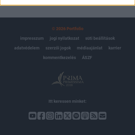
© 2026 Portfolio
impresszum
jogi nyilatkozat
süti beállítások
adatvédelem
szerzői jogok
médiaajánlat
karrier
kommentkezelés
ÁSZF
Itt keressen minket: