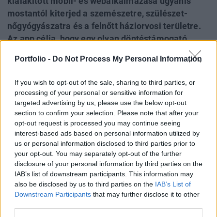
kialakított mobil- és webalkalmazása ugyanis
mostantól kiterjed a szemészetre, szülészet-
nőgyógyászatra és a felnőtt háziorvosi területre.
Az app célja, hogy egy olyan döntéstámogató
eszközt adjon a felhasználók kezébe, amellyel
Portfolio -
Do Not Process My Personal Information
segítséget kaphatnak ahhoz, hogy az észlelt
tünetek milyen szintű egészségügyi ellátást
If you wish to opt-out of the sale, sharing to third parties, or
igényelnek: otthon lássák el, forduljanak
processing of your personal or sensitive information for
háziorvoshoz rendelési időben, menjenek
targeted advertising by us, please use the below opt-out
section to confirm your selection. Please note that after your
sürgősségi ellátóhelyre, vagy hívják azonnal a
opt-out request is processed you may continue seeing
112-es telefonszámot.
interest-based ads based on personal information utilized by
us or personal information disclosed to third parties prior to
Az applikáció felnőtt moduljának bemutatása alkalmából
your opt-out. You may separately opt-out of the further
rendezett sajtótájékoztatón Merkely Béla, a Semmelweis
disclosure of your personal information by third parties on the
Egyetem rektora elmondta: eddig már 187 ezren
IAB’s list of downstream participants. This information may
használtak az applikációt az elindítása óta eltelt bő egy
also be disclosed by us to third parties on the
IAB’s List of
éves időszakban. A felnőtt modul mostani beépítésével az
Downstream Participants
that may further disclose it to other
third parties.
eredetileg meglévő mintegy 220 gyermekbetegség mellé