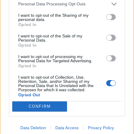
további több mint 500 betegséget, sérülést...
Personal Data Processing Opt Outs
I want to opt-out of the Sharing of my
KEDVES OLVASÓNK!
personal data.
Opted In
A keresett cikk a portfolio.hu hírarchívumához
I want to opt-out of the Sale of my
tartozik, melynek olvasása előfizetéses
Personal Data.
Opted In
regisztrációhoz kötött.
Az előfizetés a következőket tartalmazza:
I want to opt-out of processing my
Personal Data for Targeted Advertising.
Portfolio.hu teljes cikkarchívum
Opted In
Kötéslisták: BÉT elmúlt 2 év napon belüli
I want to opt-out of Collection, Use,
kötéslistái
Retention, Sale, and/or Sharing of my
Personal Data that Is Unrelated with the
Purposes for which it was collected.
Előfizetés
Opted Out
CONFIRM
MÁR ELŐFIZETŐNK VAGY?
BEJELENTKEZÉS
Data Deletion
Data Access
Privacy Policy