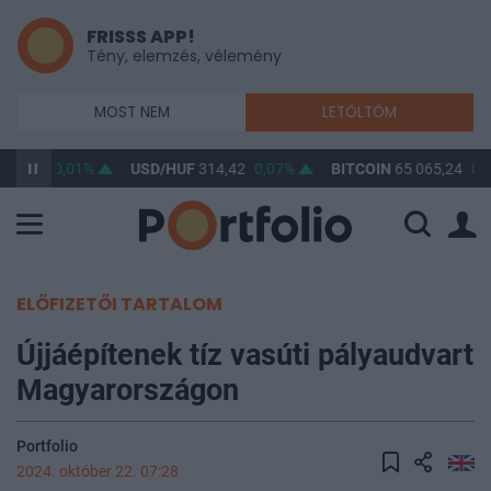
FRISSS APP!
Tény, elemzés, vélemény
MOST NEM
LETÖLTÖM
363,22
0,01%
USD/HUF
314,42
0,07%
BITCOIN
65 065,24
0,
ELŐFIZETŐI TARTALOM
Újjáépítenek tíz vasúti pályaudvart
Magyarországon
Portfolio
2024. október 22. 07:28