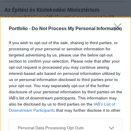
Az Építési és Közlekedési Minisztérium
nagyszabású vasútfejlesztési programot indít,
melynek keretében tíz jelentős forgalmú
Portfolio -
Do Not Process My Personal Information
pályaudvar újul meg országszerte. Lázár János
miniszter hétfői Facebook-videójában ismertette
If you wish to opt-out of the sale, sharing to third parties, or
a terveket, kiemelve a debreceni vasútállomás
processing of your personal or sensitive information for
targeted advertising by us, please use the below opt-out
átalakításának részleteit - jelentette az Index.
section to confirm your selection. Please note that after your
opt-out request is processed you may continue seeing
Property Investment Forum 2026A hazai ingatlanpiac
interest-based ads based on personal information utilized by
legnagyobb üzleti és networking találkozója! Idén a 22.
us or personal information disclosed to third parties prior to
alkalommal!Információ és jelentkezésA program
your opt-out. You may separately opt-out of the further
újszerűsége abban rejlik, hogy a vasúti funkciók és a
disclosure of your personal information by third parties on the
kereskedelmi tevékenységek szétválasztásra kerülnek. Ez
IAB’s list of downstream participants. This information may
utóbbi területre magánbefektetőket vonnak be, így teremtve
also be disclosed by us to third parties on the
IAB’s List of
meg a lehetőséget egy modern, multifunkcionális
Downstream Participants
that may further disclose it to other
third parties.
létesítmény...
Personal Data Processing Opt Outs