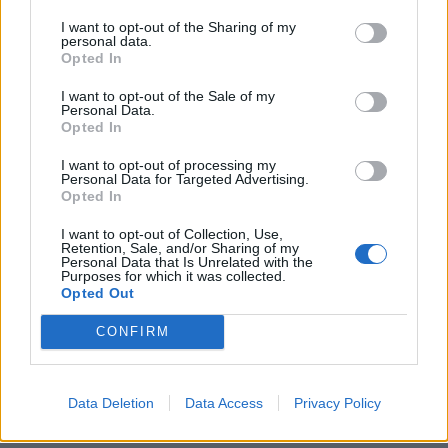
KEDVES OLVASÓNK!
I want to opt-out of the Sharing of my
personal data.
A keresett cikk a portfolio.hu hírarchívumához
Opted In
tartozik, melynek olvasása előfizetéses
I want to opt-out of the Sale of my
regisztrációhoz kötött.
Personal Data.
Opted In
Az előfizetés a következőket tartalmazza:
I want to opt-out of processing my
Portfolio.hu teljes cikkarchívum
Personal Data for Targeted Advertising.
Kötéslisták: BÉT elmúlt 2 év napon belüli
Opted In
kötéslistái
I want to opt-out of Collection, Use,
Retention, Sale, and/or Sharing of my
Personal Data that Is Unrelated with the
Előfizetés
Purposes for which it was collected.
Opted Out
CONFIRM
MÁR ELŐFIZETŐNK VAGY?
BEJELENTKEZÉS
Data Deletion
Data Access
Privacy Policy