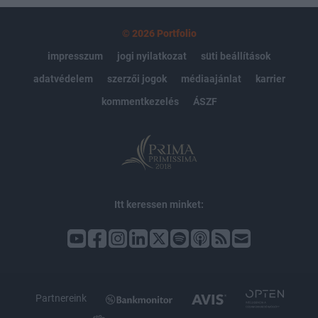
© 2026 Portfolio
impresszum
jogi nyilatkozat
süti beállítások
adatvédelem
szerzői jogok
médiaajánlat
karrier
kommentkezelés
ÁSZF
Itt keressen minket:
Partnereink