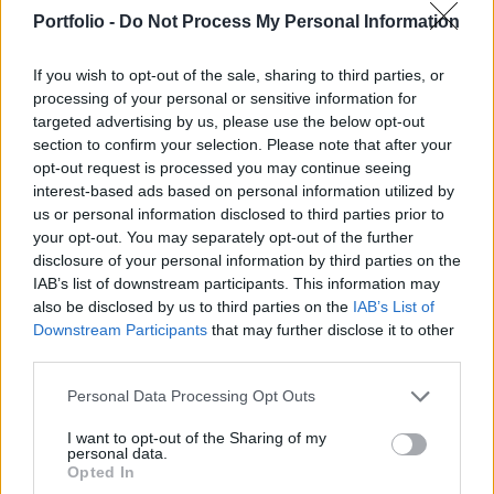
fellépést igénylő nemzetközi kérdésben vezető
Portfolio -
Do Not Process My Personal Information
szerepet töltsenek be. Ezzel egy olyan jövőképet
kínálhatnak fel a világgazdaság számára, amely
If you wish to opt-out of the sale, sharing to third parties, or
nem függ sem Amerika, sem Kína hatalmától és
processing of your personal or sensitive information for
jóindulatától.
targeted advertising by us, please use the below opt-out
section to confirm your selection. Please note that after your
Ez itt az on the other hand, a portfolio vélemény rovata. Ez
opt-out request is processed you may continue seeing
itt az on the other hand, a portfolio vélemény rovata. A
interest-based ads based on personal information utilized by
us or personal information disclosed to third parties prior to
cikkek a szerzők véleményét tükrözik, amelyek nem
your opt-out. You may separately opt-out of the further
feltétlenül esnek egybe a Portfolio szerkesztőségének
disclosure of your personal information by third parties on the
álláspontjával. Ha hozzászólna...
IAB’s list of downstream participants. This information may
also be disclosed by us to third parties on the
IAB’s List of
Downstream Participants
that may further disclose it to other
KEDVES OLVASÓNK!
third parties.
A keresett cikk a portfolio.hu hírarchívumához
Personal Data Processing Opt Outs
tartozik, melynek olvasása előfizetéses
regisztrációhoz kötött.
I want to opt-out of the Sharing of my
personal data.
Opted In
Az előfizetés a következőket tartalmazza: