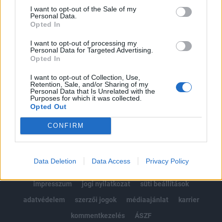
Portfolio.hu teljes cikkarchívum
I want to opt-out of the Sale of my
Personal Data.
Kötéslisták: BÉT elmúlt 2 év napon belüli
Opted In
kötéslistái
I want to opt-out of processing my
Personal Data for Targeted Advertising.
Előfizetés
Opted In
I want to opt-out of Collection, Use,
Retention, Sale, and/or Sharing of my
MÁR ELŐFIZETŐNK VAGY?
BEJELENTKEZÉS
Personal Data that Is Unrelated with the
Purposes for which it was collected.
Opted Out
CONFIRM
Data Deletion
Data Access
Privacy Policy
© 2026 Portfolio
impresszum
jogi nyilatkozat
süti beállítások
adatvédelem
szerzői jogok
médiaajánlat
karrier
kommentkezelés
ÁSZF