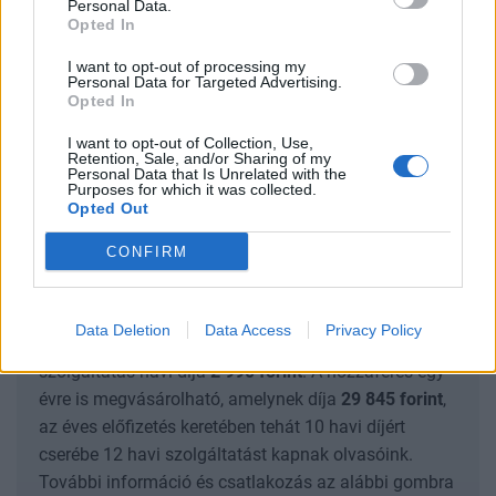
Personal Data.
Opted In
Amire választ kaphat cikkünkben:
I want to opt-out of processing my
Personal Data for Targeted Advertising.
Mire figyelünk a héten Magyarországon?
Opted In
Milyen nemzetközi piacmozgató adatok
I want to opt-out of Collection, Use,
Retention, Sale, and/or Sharing of my
érkeznek?
Personal Data that Is Unrelated with the
Purposes for which it was collected.
Opted Out
SIGNATURE PRO-VAL EZT A CIKKET IS EL
CONFIRM
TUDNÁD OLVASNI!
Ez a cikk folytatódik, de csak Portfolio Signature
Data Deletion
Data Access
Privacy Policy
előfizetéssel olvasható tovább.
A Signature PRO
szolgáltatás havi díja
2 990
forint
. A hozzáférés egy
évre is megvásárolható, amelynek díja
29 845
forint
,
az éves előfizetés keretében tehát 10 havi díjért
cserébe 12 havi szolgáltatást kapnak olvasóink.
További információ és csatlakozás az alábbi gombra