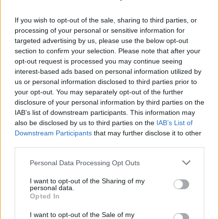
visszatartsa az év végi kamatcsökkentéstől.
If you wish to opt-out of the sale, sharing to third parties, or
Az S&P 500 index 0,25%-kal emelkedett, 6 090,27
processing of your personal or sensitive information for
targeted advertising by us, please use the below opt-out
ponton zárt pénteken, míg a technológiai szektor
section to confirm your selection. Please note that after your
által dominált Nasdaq 0,81%-kal, 19 859,77 ponton
opt-out request is processed you may continue seeing
fejezte be a hetet, olyan vállalatok részvényeinek
interest-based ads based on personal information utilized by
us or personal information disclosed to third parties prior to
emelkedése révén, mint a Tesla, a Meta Platforms
your opt-out. You may separately opt-out of the further
és az Amazon. Mindkét index új csúcsot ért el a nap
disclosure of your personal information by third parties on the
folyamán, és rekord szinten zárt, miközben a Dow
IAB’s list of downstream participants. This information may
also be disclosed by us to third parties on the
IAB’s List of
Jones Industrial Average 123,19 pontot, azaz 0,28%-
Downstream Participants
that may further disclose it to other
ot veszített, 44 642,52 ponton zárva.
third parties.
AZ S&P 500 ÉS A NASDAQ HARMADIK EGYMÁST
Personal Data Processing Opt Outs
KÖVETŐ POZITÍV HETÉT ZÁRTA, 0,96% ÉS 3,34%-
I want to opt-out of the Sharing of my
personal data.
OS EMELKEDÉSSEL, MÍG A DOW 0,6%-OT
Opted In
CSÖKKENT A HÉTEN.
I want to opt-out of the Sale of my