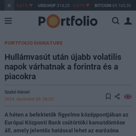
363,17
-0,61%
USD/HUF
314,20
-0,87%
BITCOIN
65 163,30
0
PORTFOLIO SIGNATURE
Hullámvasút után újabb volatilis
napok várhatnak a forintra és a
piacokra
Szabó Dániel
2024. december 09. 06:20
A héten a befektetők figyelme középpontjában az
Európai Központi Bank csütörtöki kamatdöntése
áll, amely jelentős hatással lehet az eurózóna