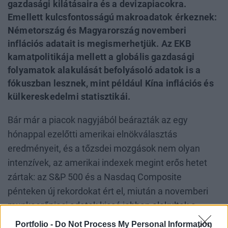
gazdasági kilátásaira és a devizapiacokra.
Emellett kulcsfontosságú makroadatok érkeznek:
Németország és Magyarország novemberi
inflációs adatait is megismerhetjük. Az EKB
kamatpolitikája mellett a globális gazdasági
folyamatok alakulását befolyásoló adatok is a
fókuszban lesznek, mint például Kína inflációs és
külkereskedelmi statisztikái.
Bár már a piacok nagyjából beárazták az egy
hónappal ezelőtti amerikai elnökválasztás
eredményeit, és a tőzsdei mozgások nem olyan
intenzívek, a
z amerikai indexek megint erős hetet
zártak:
az S&P 500 és a Nasdaq Composite
pénteken új rekordokat ért el, miután a novemberi
munkaerőpiaci adatok kissé jobban alakultak a
vártnál, de nem annyira, hogy a Federal Reserve-t
Portfolio -
Do Not Process My Personal Information