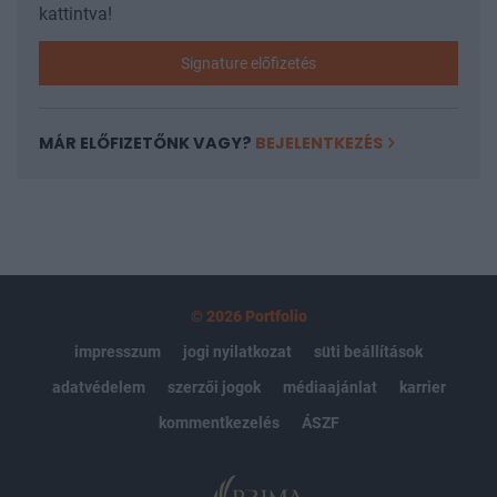
kattintva!
Signature előfizetés
MÁR ELŐFIZETŐNK VAGY?
BEJELENTKEZÉS
© 2026 Portfolio
impresszum
jogi nyilatkozat
süti beállítások
adatvédelem
szerzői jogok
médiaajánlat
karrier
kommentkezelés
ÁSZF