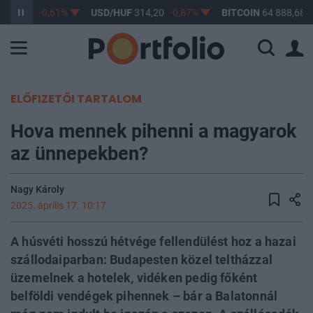
363,17
-0,61%
USD/HUF
314,20
-0,87%
BITCOIN
64 888,68
ELŐFIZETŐI TARTALOM
Hova mennek pihenni a magyarok
az ünnepekben?
Nagy Károly
2025. április 17. 10:17
A húsvéti hosszú hétvége fellendülést hoz a hazai
szállodaiparban: Budapesten közel teltházzal
üzemelnek a hotelek, vidéken pedig főként
belföldi vendégek pihennek – bár a Balatonnál