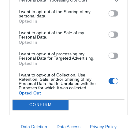
Personal Data Processing Opt Outs
KEDVES OLVASÓNK!
I want to opt-out of the Sharing of my
personal data.
Opted In
A keresett cikk a portfolio.hu hírarchívumához
tartozik, melynek olvasása előfizetéses
I want to opt-out of the Sale of my
Personal Data.
regisztrációhoz kötött.
Opted In
Az előfizetés a következőket tartalmazza:
I want to opt-out of processing my
Portfolio.hu teljes cikkarchívum
Personal Data for Targeted Advertising.
Opted In
Kötéslisták: BÉT elmúlt 2 év napon belüli
kötéslistái
I want to opt-out of Collection, Use,
Retention, Sale, and/or Sharing of my
Personal Data that Is Unrelated with the
Purposes for which it was collected.
Előfizetés
Opted Out
CONFIRM
MÁR ELŐFIZETŐNK VAGY?
BEJELENTKEZÉS
Data Deletion
Data Access
Privacy Policy