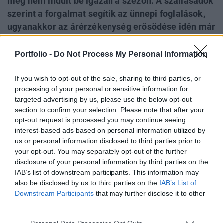
még nem indult be igazán a szezon. A szállásadók
szerint a forgalmat segítik az ünnepi foglalások,
ugyanakkor az árérzékenység erősödése idén már
a fővárosi vendégeknél is érezhető. A balatoni
hotelek nehéz helyzetben vannak: ha túl magasak
Portfolio -
Do Not Process My Personal Information
az árak, a vendégek inkább a horvát tengerpartot
választják, ha viszont alacsonyak, nem
If you wish to opt-out of the sale, sharing to third parties, or
processing of your personal or sensitive information for
fenntartható az üzemeltetés. A régiós verseny és
targeted advertising by us, please use the below opt-out
az infláció nyomása miatt a nyári szezon igazi
section to confirm your selection. Please note that after your
árpróbatétel lehet a szállásadók számára.
opt-out request is processed you may continue seeing
interest-based ads based on personal information utilized by
A szezon egyelőre még nem indult be a Balatonon,
us or personal information disclosed to third parties prior to
függetlenül attól, hogy mindenféle kezdeményezés van a
your opt-out. You may separately opt-out of the further
disclosure of your personal information by third parties on the
környéken, hogy a nyárfókuszú szezonalitást kitoljuk –
IAB’s list of downstream participants. This information may
mondta el a Portfolio-nak Tatár György, a két balatoni
also be disclosed by us to third parties on the
IAB’s List of
szállodát is üzemeltető Hotelpremio Group ügyvezetője. "A
Downstream Participants
that may further disclose it to other
hosszúhétvégék azért sokat segítenek a helyi szállodáknak,
third parties.
virágzik a kerékpárturizmus is. Az...