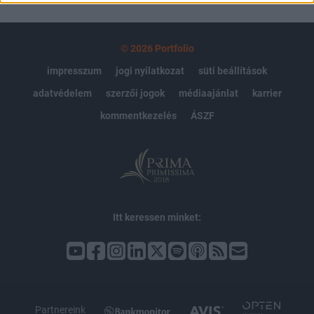
© 2026 Portfolio
impresszum
jogi nyilatkozat
süti beállítások
adatvédelem
szerzői jogok
médiaajánlat
karrier
kommentkezelés
ÁSZF
Itt keressen minket:
Partnereink