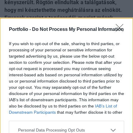
kényszerült. Rögtön elindultak a találgatások,
hogy mi késztethette meghátrálásra az elnököt.
Egyesek szerint a tanácsadói, megint mások
szerint emögött is egy ötdimenziós mesterterv
Portfolio -
Do Not Process My Personal Information
állhatott. A valóság azonban az, hogy a
kötvénypiac kezdett el olyan jelzéseket küldeni,
If you wish to opt-out of the sale, sharing to third parties, or
amit még a világ legnagyobb gazdaságának első
processing of your personal or sensitive information for
számú döntéshozója sem hagyhatott figyelmen
targeted advertising by us, please use the below opt-out
section to confirm your selection. Please note that after your
kívül.
opt-out request is processed you may continue seeing
interest-based ads based on personal information utilized by
Budapest Economic Forum 2026Átalakulóban a magyar
us or personal information disclosed to third parties prior to
gazdaságpolitika, a választások után gyökeresen
your opt-out. You may separately opt-out of the further
változhatnak meg a körülmények és a célok. Merre tart a
disclosure of your personal information by third parties on the
magyar kormány és mivel néz szembe a nemzetközi
IAB’s list of downstream participants. This information may
környezetben? Ez lesz a Portfolio idei kiemelt
also be disclosed by us to third parties on the
IAB’s List of
Downstream Participants
that may further disclose it to other
gazdaságpolitikai konferenciájának legfontosabb
third parties.
témája.Információ és jelentkezés ...
Personal Data Processing Opt Outs