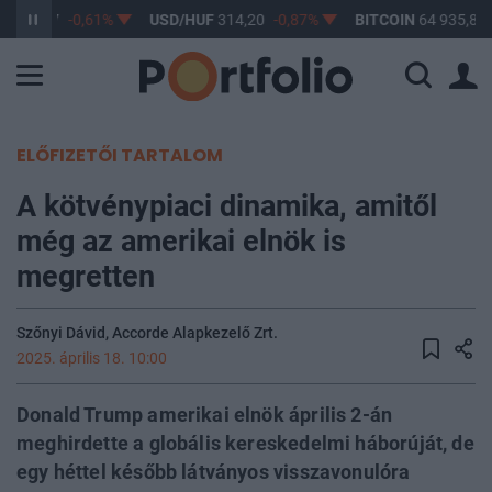
F
363,17
-0,61%
USD/HUF
314,20
-0,87%
BITCOIN
64 935,84
ELŐFIZETŐI TARTALOM
A kötvénypiaci dinamika, amitől
még az amerikai elnök is
megretten
Szőnyi Dávid, Accorde Alapkezelő Zrt.
2025. április 18. 10:00
Donald Trump amerikai elnök április 2-án
meghirdette a globális kereskedelmi háborúját, de
egy héttel később látványos visszavonulóra