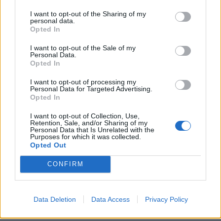
KEDVES OLVASÓNK!
I want to opt-out of the Sharing of my
personal data.
A keresett cikk a portfolio.hu hírarchívumához
Opted In
tartozik, melynek olvasása előfizetéses
I want to opt-out of the Sale of my
regisztrációhoz kötött.
Personal Data.
Opted In
Az előfizetés a következőket tartalmazza:
I want to opt-out of processing my
Portfolio.hu teljes cikkarchívum
Personal Data for Targeted Advertising.
Kötéslisták: BÉT elmúlt 2 év napon belüli
Opted In
kötéslistái
I want to opt-out of Collection, Use,
Retention, Sale, and/or Sharing of my
Personal Data that Is Unrelated with the
Előfizetés
Purposes for which it was collected.
Opted Out
CONFIRM
MÁR ELŐFIZETŐNK VAGY?
BEJELENTKEZÉS
Data Deletion
Data Access
Privacy Policy