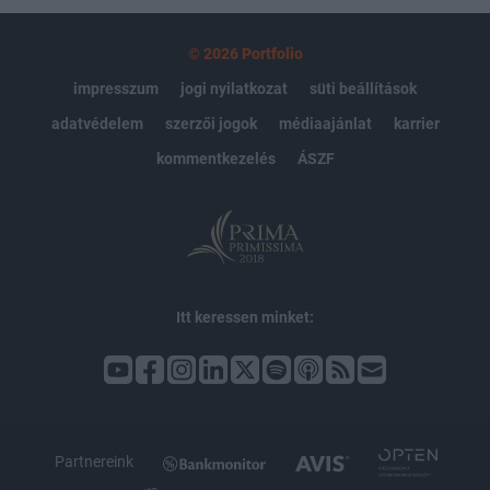
© 2026 Portfolio
impresszum
jogi nyilatkozat
süti beállítások
adatvédelem
szerzői jogok
médiaajánlat
karrier
kommentkezelés
ÁSZF
Itt keressen minket:
Partnereink