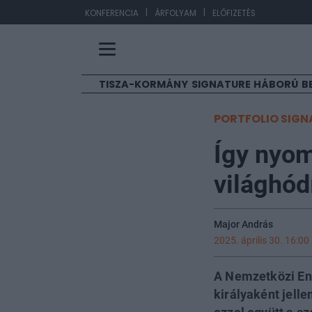
|
|
EUR
KONFERENCIA
ÁRFOLYAM
ELŐFIZETÉS
TISZA-KORMÁNY
SIGNATURE
HÁBORÚ
B
PORTFOLIO SIGN
Így nyom
világhód
Major András
2025. április 30. 16:00
A Nemzetközi Ene
királyaként jell