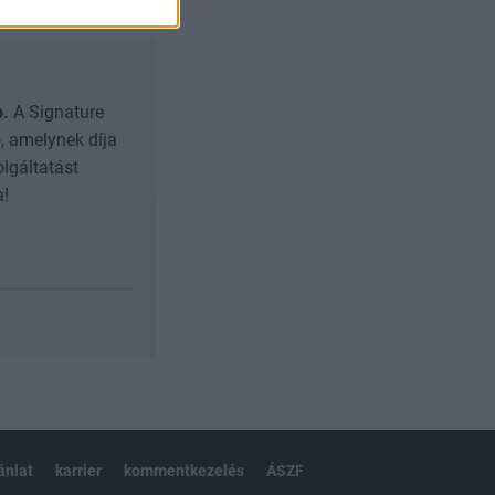
b.
A Signature
, amelynek díja
olgáltatást
a!
ánlat
karrier
kommentkezelés
ÁSZF