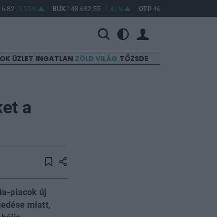
,82
0,55%
BUX
148 632,55
1,41%
OTP
46 890
2,16%
MO
SOK
ÜZLET
INGATLAN
ZÖLD VILÁG
TŐZSDE
ket a
a-piacok új
jedése miatt,