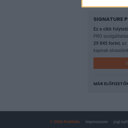
SIGNATURE P
Ez a cikk folytat
PRO szolgáltatás
29 845
forint
, az
kapnak olvasóink
S
MÁR ELŐFIZETŐ
© 2026 Portfolio
impresszum
jogi nyi