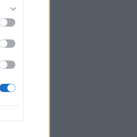
t egyértelműen
önyvei is
rendre
n a napelemek
EO 1993 és 2022
feltételező
mzés eredményei
atók esetében,
yerésére vonatkozó
gvalósult
.
VID-19 válság
er energiaigényre
lül maradnak.