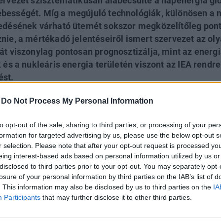
zervezet szisztematikusan alábecsülte a napenergia gl
ebességét. Míg a megújuló technológiák, különösen a
jedésének várható ütemét sokszor megközelítőleg po
znie, a mértékadó jelentéseiről ismert szervezet az ol
át viszonylag pontosan prognosztizálja, mint az energi
k és a nukleáris energia területén viszont az IEA rendre
ést.
-
Do Not Process My Personal Information
WORLD 2026
ön az év egyik legjelentősebb üzleti fenntarthatósági találkozój
to opt-out of the sale, sharing to third parties, or processing of your per
d 2026. A szektorsemleges konferencia a zöld gazdasággal ka
formation for targeted advertising by us, please use the below opt-out s
a legégetőbb beavatkozási gyakorlatokkal foglalkozik, de emelle
r selection. Please note that after your opt-out request is processed y
eing interest-based ads based on personal information utilized by us or
tadónak is. Részletek a linken.
disclosed to third parties prior to your opt-out. You may separately opt-
lentkezés
losure of your personal information by third parties on the IAB’s list of
. This information may also be disclosed by us to third parties on the
IA
Participants
that may further disclose it to other third parties.
gia Ügynökség (IEA) éves jelentései (
World Energy Out
energiastatisztikák, valamint a jövőre vonatkozó energiak