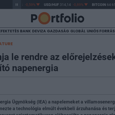
/HUF
363,24
-0,59%
USD/HUF
314,14
-0,89%
BITCOIN
64 616
EFEKTETÉS
BANK
DEVIZA
GAZDASÁG
GLOBÁL
UNIÓS FORRÁ
ATURE
ja le rendre az előrejelzése
ító napenergia
rgia Ügynökség (IEA) a napelemeket a villamosenergi
emezte a technológia elmúlt évekbeli árzuhanása és ter