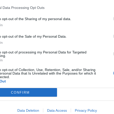
isok tekintetében, és a WEO forgatókönyvei az évek alat
l Data Processing Opt Outs
á váltak. Ezzel együtt a WEO legprogresszívebb forgatók
o opt-out of the Sharing of my personal data.
ábecsülik a megújuló energia technológiák, különöse
In
 erre egy új tanulmány részleteiben is rávilágít.
o opt-out of the Sale of my Personal Data.
T (Lappeenranta-Lahti Műszaki) Egyetem új
kutatása
a W
In
alapeseti, valamint a magasabb fenntarthatósági szintet 
to opt-out of processing my Personal Data for Targeted
 hatékonyságát vizsgálta a tényadatok fényében. Az ele
ing.
ognózisai nagyrészt pontosak voltak az olyan fontos mut
In
végső energiaigény, de a megújuló energiaforrások térn
o opt-out of Collection, Use, Retention, Sale, and/or Sharing
ersonal Data that Is Unrelated with the Purposes for which it
 összes WEO-ban nagymértékben alábecsülték a végül me
lected.
Out
ét, különösen a fotovoltaikus (PV) napenergia esetében
CONFIRM
t események, köztük a 2008-as pénzügyi válság és a CO
llenére az IEA éves jelentéseiben szereplő, a teljes prim
lzések nagyrészt az ésszerű előrejelzési hibahatáron be
Data Deletion
Data Access
Privacy Policy