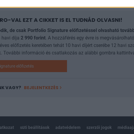
RO-VAL EZT A CIKKET IS EL TUDNÁD OLVASNI!
ódik, de csak Portfolio Signature előfizetéssel olvasható továb
 havi díja
2 990
forint
. A hozzáférés egy évre is megvásárolható
 éves előfizetés keretében tehát 10 havi díjért cserébe 12 havi sz
. További információ és csatlakozás az alábbi gombra kattintv
ignature előfizetés
NK VAGY?
BEJELENTKEZÉS
latkozat
süti beállítások
adatvédelem
szerzői jogok
médiaaj