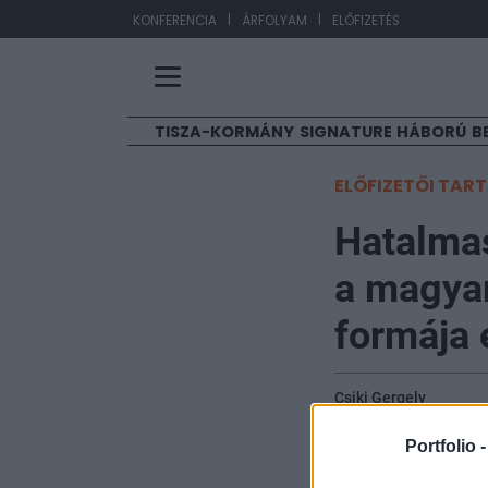
|
|
EUR/
KONFERENCIA
ÁRFOLYAM
ELŐFIZETÉS
TISZA-KORMÁNY
SIGNATURE
HÁBORÚ
B
ELŐFIZETŐI TAR
Hatalmas
a magyar
formája e
Csiki Gergely
2025. május 13. 10:00
Portfolio 
Hét év munkájával