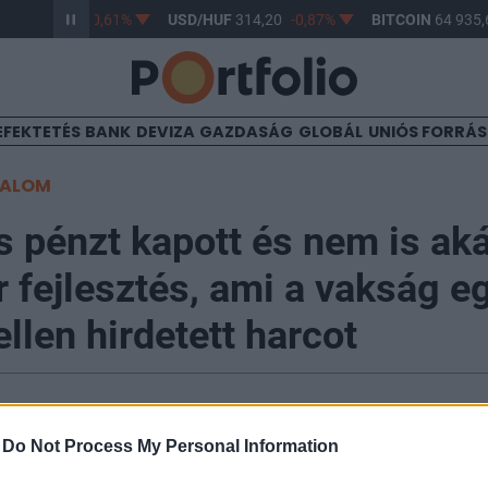
HUF
363,17
-0,61%
USD/HUF
314,20
-0,87%
BITCOIN
64 935,6
EFEKTETÉS
BANK
DEVIZA
GAZDASÁG
GLOBÁL
UNIÓS FORRÁ
TALOM
 pénzt kapott és nem is ak
 fejlesztés, ami a vakság e
llen hirdetett harcot
-
Do Not Process My Personal Information
 sikerült a svájci Molekuláris és Klinikai Szemészeti 