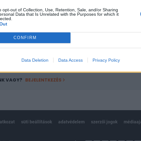
ötött.
o opt-out of Collection, Use, Retention, Sale, and/or Sharing
ersonal Data that Is Unrelated with the Purposes for which it
övetkezőket tartalmazza:
lected.
Out
 teljes cikkarchívum
 BÉT elmúlt 2 év napon belüli
CONFIRM
Előfizetés
Data Deletion
Data Access
Privacy Policy
NK VAGY?
BEJELENTKEZÉS
latkozat
süti beállítások
adatvédelem
szerzői jogok
médiaaj