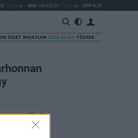
8
1,04%
BUX
148 632,55
1,41%
OTP
46 890
2,16%
MOL
SOK
ÜZLET
INGATLAN
ZÖLD VILÁG
TŐZSDE
árhonnan
gy
Intézetben (IOB)