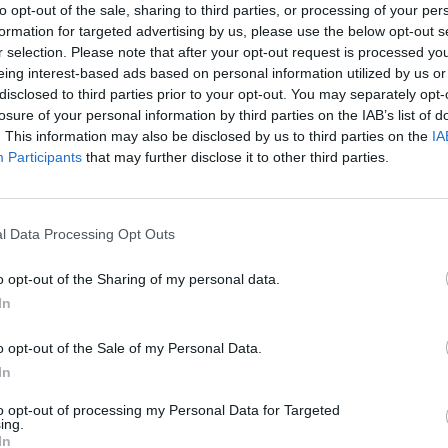
to opt-out of the sale, sharing to third parties, or processing of your per
yos együttműködéssel - megvalósítani azt a fejlesztés
formation for targeted advertising by us, please use the below opt-out s
echnológiáját adaptálták a szem fényérzékelő részére,
r selection. Please note that after your opt-out request is processed y
ző a maga nemében: 5-ből 3-4 sejtet genetikailag hel
eing interest-based ads based on personal information utilized by us or
disclosed to third parties prior to your opt-out. You may separately opt-
ence, az IOB szemészeti transzlációs kutatócsapatán
losure of your personal information by third parties on the IAB’s list of
rtfolio-val, és a lapunknak adott interjújában arról is 
. This information may also be disclosed by us to third parties on the
IA
yen aktuális projekteket visz a vakság meggyógyítása
Participants
that may further disclose it to other third parties.
ozást tudtak bevonni a nemzetközi porondon és milyen
vetkező évekre a Roska Botond által vezetett team. A c
nél magas felbontású látást érjenek el.
l Data Processing Opt Outs
 legutóbbi beszélgetésünk óta, ezért nem árt, ha felelevenítjük, h
o opt-out of the Sharing of my personal data.
en csapat áll a kutatások mögött? A bázeli Molekuláris és Klinik
In
) dolgozom, amelyet Roska Botond alapított 2017-ben. Személy 
okért vagyok felelős az intézetben, ami azt jelenti a legegyszerű
o opt-out of the Sale of my Personal Data.
In
ASÓNK!
to opt-out of processing my Personal Data for Targeted
ing.
In
a portfolio.hu hírarchívumához tartozik, melynek olvasása előf