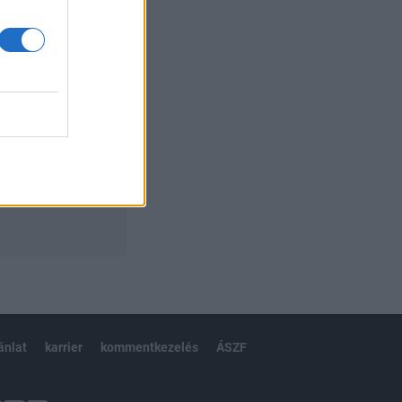
ánlat
karrier
kommentkezelés
ÁSZF