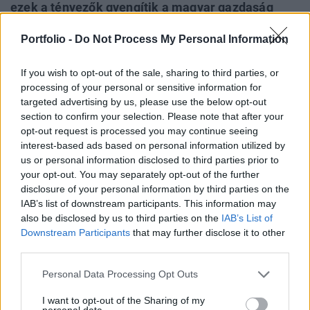
ezek a tényezők gyengítik a magyar gazdaság
helyzetét. Sok beruházás elindult az elmúlt
Portfolio -
Do Not Process My Personal Information
időszakban, a kérdés csak az, hogy elegendő
kereslet híján mikorra fokozhatják majd ezek a
If you wish to opt-out of the sale, sharing to third parties, or
gyárak a termeléseiket a valós kapacitásukra.
processing of your personal or sensitive information for
Mindeközben nemcsak a nagyobb, hanem a kis-
targeted advertising by us, please use the below opt-out
és középvállalkozások is égetik a tartalékaikat a
section to confirm your selection. Please note that after your
opt-out request is processed you may continue seeing
recesszió közeli állapot miatt
interest-based ads based on personal information utilized by
us or personal information disclosed to third parties prior to
Nyugat-magyarországi Economic Forum 2026Október 15-
your opt-out. You may separately opt-out of the further
én jön a Nyugat-magyarországi Economic Forum, ami
disclosure of your personal information by third parties on the
magas szintű szakmai párbeszédet és értékes üzleti
IAB’s list of downstream participants. This information may
kapcsolatokat kínál a régiós növekedés érdekében.
also be disclosed by us to third parties on the
IAB’s List of
Részletek a linken.Információ és jelentkezésBízunk abban,
Downstream Participants
that may further disclose it to other
hogy az ukrajnai háború befejezése realitássá válik és egy
third parties.
elinduló békefolyamat normalizálhatja a piacokat....
Personal Data Processing Opt Outs
I want to opt-out of the Sharing of my
KEDVES OLVASÓNK!
personal data.