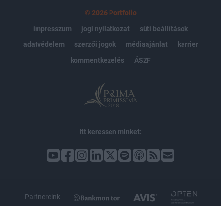
© 2026 Portfolio
impresszum
jogi nyilatkozat
süti beállítások
adatvédelem
szerzői jogok
médiaajánlat
karrier
kommentkezelés
ÁSZF
Itt keressen minket:
Partnereink