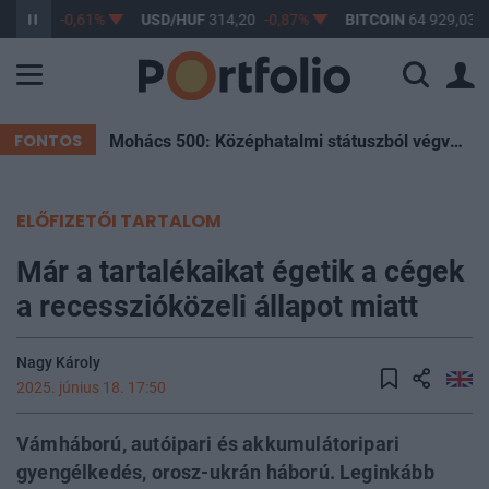
363,17
-0,61%
USD/HUF
314,20
-0,87%
BITCOIN
64 929,03
FONTOS
Mohács 500: Középhatalmi státuszból végvárország – Hogyan sodródott a Magyar Királyság a végzetébe?
ELŐFIZETŐI TARTALOM
Már a tartalékaikat égetik a cégek
a recesszióközeli állapot miatt
Nagy Károly
2025. június 18. 17:50
Vámháború, autóipari és akkumulátoripari
gyengélkedés, orosz-ukrán háború. Leginkább