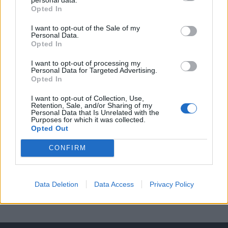
Opted In
A keresett cikk a portfolio.hu hírarchívumához
I want to opt-out of the Sale of my
tartozik, melynek olvasása előfizetéses
Personal Data.
regisztrációhoz kötött.
Opted In
Az előfizetés a következőket tartalmazza:
I want to opt-out of processing my
Personal Data for Targeted Advertising.
Portfolio.hu teljes cikkarchívum
Opted In
Kötéslisták: BÉT elmúlt 2 év napon belüli
I want to opt-out of Collection, Use,
kötéslistái
Retention, Sale, and/or Sharing of my
Personal Data that Is Unrelated with the
Purposes for which it was collected.
Előfizetés
Opted Out
CONFIRM
MÁR ELŐFIZETŐNK VAGY?
BEJELENTKEZÉS
Data Deletion
Data Access
Privacy Policy