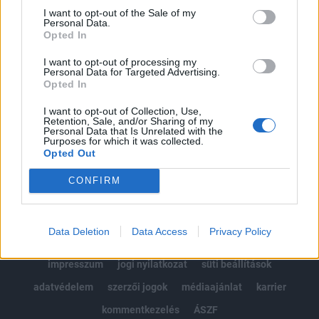
Portfolio.hu teljes cikkarchívum
I want to opt-out of the Sale of my
Personal Data.
Kötéslisták: BÉT elmúlt 2 év napon belüli
Opted In
kötéslistái
I want to opt-out of processing my
Personal Data for Targeted Advertising.
Előfizetés
Opted In
I want to opt-out of Collection, Use,
Retention, Sale, and/or Sharing of my
MÁR ELŐFIZETŐNK VAGY?
BEJELENTKEZÉS
Personal Data that Is Unrelated with the
Purposes for which it was collected.
Opted Out
CONFIRM
Data Deletion
Data Access
Privacy Policy
© 2026 Portfolio
impresszum
jogi nyilatkozat
süti beállítások
adatvédelem
szerzői jogok
médiaajánlat
karrier
kommentkezelés
ÁSZF