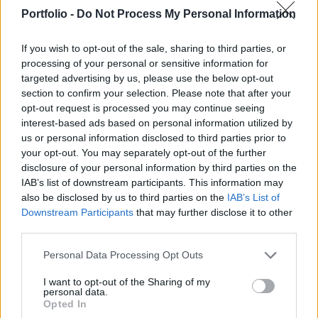
csúcsidőszakokban, veszélyeztetve ezzel a
Portfolio -
Do Not Process My Personal Information
biztonságos ivóvízellátást - jelentette a Telex.
If you wish to opt-out of the sale, sharing to third parties, or
Sustainable World 2026Szeptember 8-án jön az év egyik
processing of your personal or sensitive information for
legjelentősebb üzleti fenntarthatósági találkozója, a
targeted advertising by us, please use the below opt-out
Portfolio Sustainable World 2026. A szektorsemleges
section to confirm your selection. Please note that after your
konferencia a zöld gazdasággal kapcsolatos
opt-out request is processed you may continue seeing
aktualitásokkal, a legégetőbb beavatkozási gyakorlatokkal
interest-based ads based on personal information utilized by
us or personal information disclosed to third parties prior to
foglalkozik, de emellett helyszíne a Green Awards
your opt-out. You may separately opt-out of the further
díjátadónak is. Részletek a linken.Információ és
disclosure of your personal information by third parties on the
jelentkezésAz Érdet...
IAB’s list of downstream participants. This information may
also be disclosed by us to third parties on the
IAB’s List of
Downstream Participants
that may further disclose it to other
KEDVES OLVASÓNK!
third parties.
A keresett cikk a portfolio.hu hírarchívumához
Personal Data Processing Opt Outs
tartozik, melynek olvasása előfizetéses
regisztrációhoz kötött.
I want to opt-out of the Sharing of my
personal data.
Opted In
Az előfizetés a következőket tartalmazza: