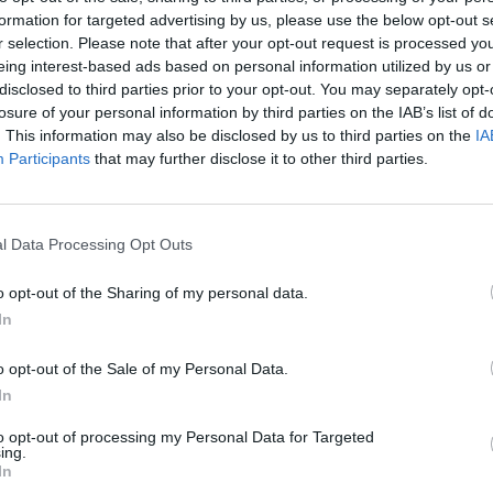
formation for targeted advertising by us, please use the below opt-out s
r selection. Please note that after your opt-out request is processed y
m tudja elkerülni az amerikai vámsokk negatív követ
eing interest-based ads based on personal information utilized by us or
tott gazdaságról beszélünk - állapítják meg friss any
disclosed to third parties prior to your opt-out. You may separately opt-
akik a magyar gazdaság kilátásairól készítettek friss 
losure of your personal information by third parties on the IAB’s list of
lek fényében. Kiemelik: a Magyarországot érintő effek
. This information may also be disclosed by us to third parties on the
IA
Participants
that may further disclose it to other third parties.
végi 1,4%-ról mára 18,8%-ra emelkedtek. Az elemzők 
 rövid távon a kormány stimulálni szeretné a gazdaság
si lazító lépések jöhetnek.
l Data Processing Opt Outs
azdászai azzal kezdik elemzésüket, hogy a magyar gazdaság 
o opt-out of the Sharing of my personal data.
en technikai recessziót élt át, de az év egészében mérsékelt, 
In
etett el. 2025 I. negyedévében a növekedés váratlanul 0,2%-kal
iszonylatban. Mindezek alapján friss prognózisukban azt jelzik 
o opt-out of the Sale of my Personal Data.
In
ASÓNK!
to opt-out of processing my Personal Data for Targeted
ing.
a portfolio.hu hírarchívumához tartozik, melynek olvasása előf
In
ötött.