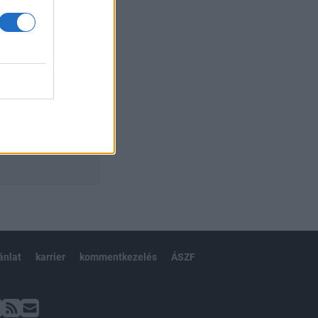
ánlat
karrier
kommentkezelés
ÁSZF