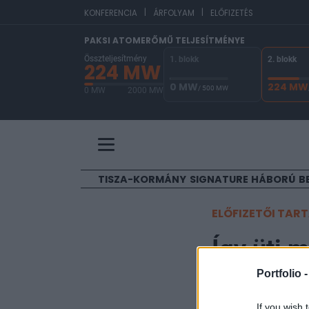
|
|
EU
KONFERENCIA
ÁRFOLYAM
ELŐFIZETÉS
PAKSI ATOMERŐMŰ TELJESÍTMÉNYE
Összteljesítmény
1. blokk
2. blokk
224 MW
0 MW
224 MW
/ 500 MW
0 MW
2000 MW
A Paksi Atomerőmű összteljesítménye 224 MW. 
TISZA-KORMÁNY
SIGNATURE
HÁBORÚ
B
ELŐFIZETŐI TAR
Így üti 
Portfolio 
Portfolio
2025. június 28. 10:00
If you wish 