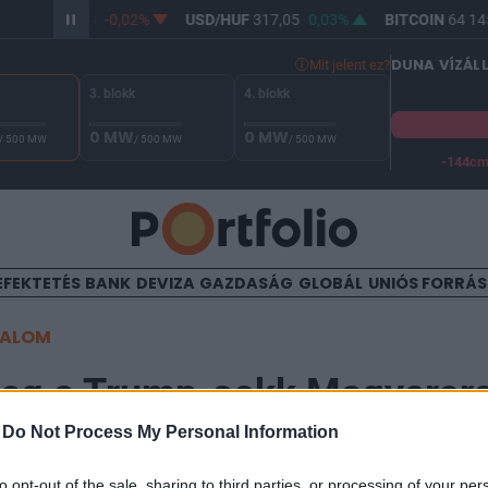
R/HUF
365,33
-0,02%
USD/HUF
317,05
0,03%
BITCOIN
64 145
DUNA VÍZÁL
Mit jelent ez?
3. blokk
4. blokk
0 MW
0 MW
/ 500 MW
/ 500 MW
/ 500 MW
-144c
A Duna vízállása Paksnál -128 cm. A biztonsági határ -144 cm,
EFEKTETÉS
BANK
DEVIZA
GAZDASÁG
GLOBÁL
UNIÓS FORRÁ
TALOM
meg a Trump-sokk Magyaror
-
Do Not Process My Personal Information
to opt-out of the sale, sharing to third parties, or processing of your per