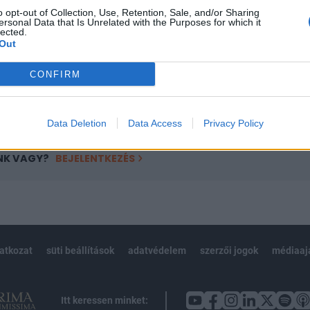
o opt-out of Collection, Use, Retention, Sale, and/or Sharing
övetkezőket tartalmazza:
ersonal Data that Is Unrelated with the Purposes for which it
lected.
 teljes cikkarchívum
Out
 BÉT elmúlt 2 év napon belüli
CONFIRM
Előfizetés
Data Deletion
Data Access
Privacy Policy
NK VAGY?
BEJELENTKEZÉS
latkozat
süti beállítások
adatvédelem
szerzői jogok
médiaaj
Itt keressen minket: