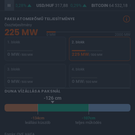
366,42
0,28%
USD/HUF
317,88
0,29%
BITCOIN
64 532,18
0,
PAKSI ATOMERŐMŰ TELJESÍTMÉNYE
Összteljesítmény
225 MW
0 MW
2000 MW
1. blokk
2. blokk
0 MW
225 MW
/ 500 MW
/ 500 MW
3. blokk
4. blokk
0 MW
0 MW
/ 500 MW
/ 500 MW
DUNA VÍZÁLLÁSA PAKSNÁL
-126 cm
-134cm
-107cm
leállási küszöb
teljes működés
Forrás: OVF, HAEA