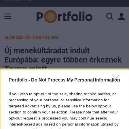
A Paksi Atomerőmű összteljesítménye 225 MW. A Duna vízállá
ELŐFIZETŐI TARTALOM
Új menekültáradat indult
Európába: egyre többen érkeznek
Trump miatt
Portfolio -
Do Not Process My Personal Information
Szabó Dániel
2025. augusztus 09. 13:00
If you wish to opt-out of the sale, sharing to third parties, or
processing of your personal or sensitive information for
Trump újraválasztása óta egyre több amerikai érzi
targeted advertising by us, please use the below opt-out
section to confirm your selection. Please note that after your
úgy, hogy biztonságosabb jövőt kell keresnie
opt-out request is processed you may continue seeing
hazáján kívül. Zsidó családok német
interest-based ads based on personal information utilized by
állampolgárságért folyamodnak, kutatók