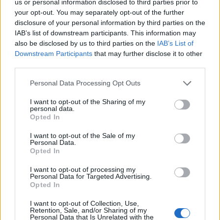
us or personal information disclosed to third parties prior to
Franciaországban kérnek menedéket, míg mások
your opt-out. You may separately opt-out of the further
disclosure of your personal information by third parties on the
brit útlevélre váltanának – történelmi irónia és
IAB’s list of downstream participants. This information may
modern félelem kéz a kézben. A „B-terv” már nem
also be disclosed by us to third parties on the
IAB’s List of
elmélet: tömegek készülnek elhagyni az Egyesült
Downstream Participants
that may further disclose it to other
Államokat, és Európába indulnak az újvilágból.
third parties.
Németország, Franciaország, az Egyesült Királyság –
Personal Data Processing Opt Outs
három ország, három különböző történelmi kapcsolat az
I want to opt-out of the Sharing of my
Egyesült Államokkal, mégis most mindhárom a biztonság,
personal data.
Opted In
a szabadság és a politikai menedék ígéretévé vált számos
amerikai számára. Donald Trump második elnöki
I want to opt-out of the Sale of my
ciklusának kezdete óta egyre több amerikai, köztük zsidók,
Personal Data.
Opted In
kutatók és más értelmiségiek keresnek...
I want to opt-out of processing my
Personal Data for Targeted Advertising.
KEDVES OLVASÓNK!
Opted In
A keresett cikk a portfolio.hu hírarchívumához
I want to opt-out of Collection, Use,
Retention, Sale, and/or Sharing of my
tartozik, melynek olvasása előfizetéses
Personal Data that Is Unrelated with the