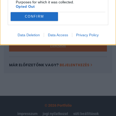
Purposes for which it was collected.
regisztrációhoz kötött.
Opted Out
Az előfizetés a következőket tartalmazza:
CONFIRM
Portfolio.hu teljes cikkarchívum
Kötéslisták: BÉT elmúlt 2 év napon belüli
kötéslistái
Data Deletion
Data Access
Privacy Policy
Előfizetés
MÁR ELŐFIZETŐNK VAGY?
BEJELENTKEZÉS
© 2026 Portfolio
impresszum
jogi nyilatkozat
süti beállítások