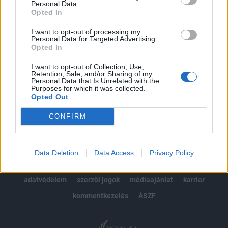
Personal Data.
kötéslistái
Opted In
Előfizetés
I want to opt-out of processing my
Personal Data for Targeted Advertising.
Opted In
I want to opt-out of Collection, Use,
MÁR ELŐFIZETŐNK VAGY?
BEJELENTKEZÉS
Retention, Sale, and/or Sharing of my
Personal Data that Is Unrelated with the
Purposes for which it was collected.
Opted Out
CONFIRM
© 2026 Portfolio
Data Deletion
Data Access
Privacy Policy
impresszum
jogi nyilatkozat
süti beállítások
adatvédelem
szerzői jogok
médiaajánlat
karrier
kommentkezelés
ÁSZF