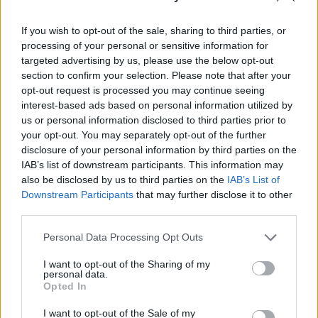
oldalán megjelent közleményből.
If you wish to opt-out of the sale, sharing to third parties, or
A Rockmaraton 1991-ben indult útjára, ezzel Magyarország
processing of your personal or sensitive information for
egyik legrégibb, évről évre megrendezett zenei fesztiválja.
targeted advertising by us, please use the below opt-out
2015-ben Dunaújvárosban lelt otthonra. A Sziget Fesztivál
section to confirm your selection. Please note that after your
körüli bizonytalanságok után azonban most a
opt-out request is processed you may continue seeing
Rockmaraton szervezői is arról tájékoztattak, hogy
interest-based ads based on personal information utilized by
us or personal information disclosed to third parties prior to
veszélybe került a fesztivál 2026-os megrendezése. A
your opt-out. You may separately opt-out of the further
Rockmaraton több mint 30 éves története nem ér véget...
disclosure of your personal information by third parties on the
IAB’s list of downstream participants. This information may
also be disclosed by us to third parties on the
IAB’s List of
KEDVES OLVASÓNK!
Downstream Participants
that may further disclose it to other
third parties.
A keresett cikk a portfolio.hu hírarchívumához
tartozik, melynek olvasása előfizetéses
Personal Data Processing Opt Outs
regisztrációhoz kötött.
I want to opt-out of the Sharing of my
Az előfizetés a következőket tartalmazza:
personal data.
Opted In
Portfolio.hu teljes cikkarchívum
Kötéslisták: BÉT elmúlt 2 év napon belüli
I want to opt-out of the Sale of my