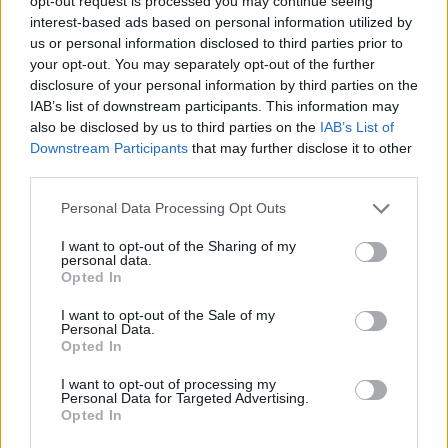
opt-out request is processed you may continue seeing
Összesen 12 milliárd forint értékben hajt végre
interest-based ads based on personal information utilized by
us or personal information disclosed to third parties prior to
három beruházást Magyarországon két nagy
your opt-out. You may separately opt-out of the further
amerikai autóipari vállalat, a BorgWarner
disclosure of your personal information by third parties on the
Oroszlányban és a Jabil Tiszaújvárosban, a
IAB’s list of downstream participants. This information may
fejlesztésekhez a kormány 4,4 milliárd forintnyi
also be disclosed by us to third parties on the
IAB’s List of
Downstream Participants
that may further disclose it to other
vissza nem térítendő támogatást biztosít - mondta
third parties.
a külgazdasági és külügyminiszter kedden a
beruházásokat bejelentő sajtótájékoztatón.
Personal Data Processing Opt Outs
I want to opt-out of the Sharing of my
Szijjártó Péter kiemelte, hogy a BorgWarner egyik
personal data.
beruházása 6,6 milliárd forintot, a másik 4,3 milliárd
Opted In
forintot tesz ki, a Jabil pedig több mint 1 milliárd forint
I want to opt-out of the Sale of my
értékben valósít meg beruházást. A két vállalat a
Personal Data.
beruházásokkal 5300 munkahelyet véd meg és több mint
Opted In
200 új munkahelyet hoz létre - tette hozzá. Szijjártó Péter
I want to opt-out of processing my
ismertette: a BorgWarner a világon a 25. legnagyobb...
Personal Data for Targeted Advertising.
Opted In