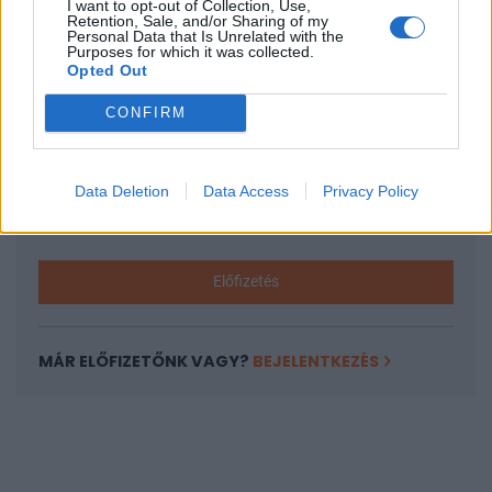
I want to opt-out of Collection, Use,
KEDVES OLVASÓNK!
Retention, Sale, and/or Sharing of my
Personal Data that Is Unrelated with the
A keresett cikk a portfolio.hu hírarchívumához
Purposes for which it was collected.
Opted Out
tartozik, melynek olvasása előfizetéses
regisztrációhoz kötött.
CONFIRM
Az előfizetés a következőket tartalmazza:
Portfolio.hu teljes cikkarchívum
Data Deletion
Data Access
Privacy Policy
Kötéslisták: BÉT elmúlt 2 év napon belüli
kötéslistái
Előfizetés
MÁR ELŐFIZETŐNK VAGY?
BEJELENTKEZÉS