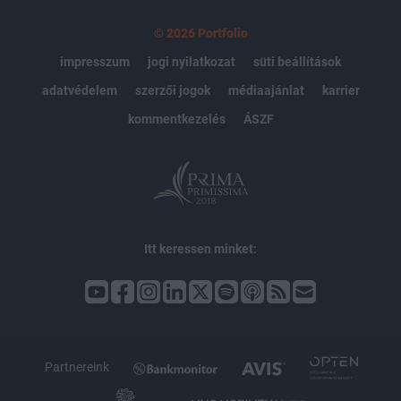
© 2026 Portfolio
impresszum
jogi nyilatkozat
süti beállítások
adatvédelem
szerzői jogok
médiaajánlat
karrier
kommentkezelés
ÁSZF
Itt keressen minket:
Partnereink