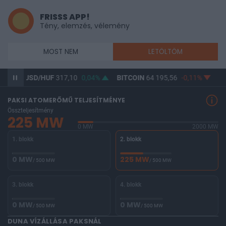
FRISSS APP!
Tény, elemzés, vélemény
MOST NEM
LETÖLTÖM
0%
USD/HUF
317,10
0,04%
BITCOIN
64 195,56
-0,11%
BU
PAKSI ATOMERŐMŰ TELJESÍTMÉNYE
Összteljesítmény
225 MW
0 MW
2000 MW
1. blokk
2. blokk
0 MW
225 MW
/ 500 MW
/ 500 MW
3. blokk
4. blokk
0 MW
0 MW
/ 500 MW
/ 500 MW
DUNA VÍZÁLLÁSA PAKSNÁL