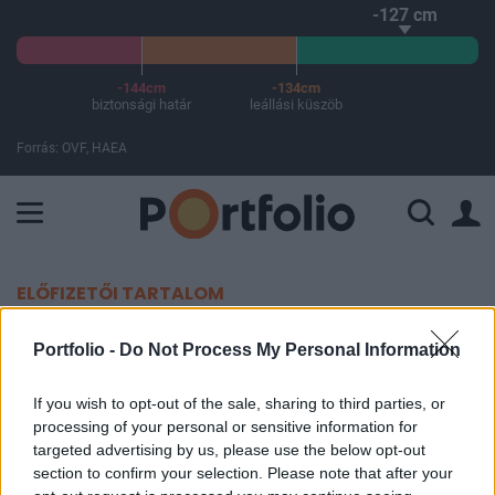
-127 cm
-144cm
-134cm
biztonsági határ
leállási küszöb
Forrás: OVF, HAEA
A Paksi Atomerőmű összteljesítménye 225 MW. A Duna vízállá
ELŐFIZETŐI TARTALOM
Két autóipari multi döntött újabb
Portfolio -
Do Not Process My Personal Information
magyarországi beruházásokról
If you wish to opt-out of the sale, sharing to third parties, or
processing of your personal or sensitive information for
MTI
targeted advertising by us, please use the below opt-out
2021. január 26. 14:45
section to confirm your selection. Please note that after your