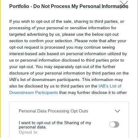
venniük - jelentette ki Gulyás Gergely,
Portfolio -
Do Not Process My Personal Information
Miniszterelnökséget vezető miniszter a
közmédiának adott csütörtöki interjúban.
If you wish to opt-out of the sale, sharing to third parties, or
processing of your personal or sensitive information for
A tárcavezető hozzátette, Magyarország a szövetségesek -
targeted advertising by us, please use the below opt-out
a NATO és az Európai Unió - pártján áll, kulcsfontosságú,
section to confirm your selection. Please note that after your
hogy a két szervezet egységét ebben az időszakban fenn
opt-out request is processed you may continue seeing
interest-based ads based on personal information utilized by
tudják tartani. A legfontosabb, hogy Magyarország és
us or personal information disclosed to third parties prior to
polgárai biztonságát szavatolni tudjuk - fogalmazott a
your opt-out. You may separately opt-out of the further
Miniszterelnökséget vezető miniszter. Kapcsolódó cikkünk
disclosure of your personal information by third parties on the
2022. 02. 24. Nyugtat Varga Mihály...
IAB’s list of downstream participants. This information may
also be disclosed by us to third parties on the
IAB’s List of
Downstream Participants
that may further disclose it to other
KEDVES OLVASÓNK!
third parties.
A keresett cikk a portfolio.hu hírarchívumához
Personal Data Processing Opt Outs
tartozik, melynek olvasása előfizetéses
regisztrációhoz kötött.
I want to opt-out of the Sharing of my
personal data.
Opted In
Az előfizetés a következőket tartalmazza: