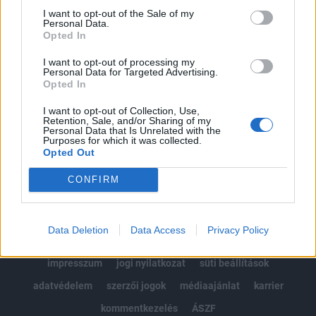
Portfolio.hu teljes cikkarchívum
I want to opt-out of the Sale of my
Personal Data.
Kötéslisták: BÉT elmúlt 2 év napon belüli
Opted In
kötéslistái
I want to opt-out of processing my
Personal Data for Targeted Advertising.
Előfizetés
Opted In
I want to opt-out of Collection, Use,
Retention, Sale, and/or Sharing of my
MÁR ELŐFIZETŐNK VAGY?
BEJELENTKEZÉS
Personal Data that Is Unrelated with the
Purposes for which it was collected.
Opted Out
CONFIRM
Data Deletion
Data Access
Privacy Policy
© 2026 Portfolio
impresszum
jogi nyilatkozat
süti beállítások
adatvédelem
szerzői jogok
médiaajánlat
karrier
kommentkezelés
ÁSZF