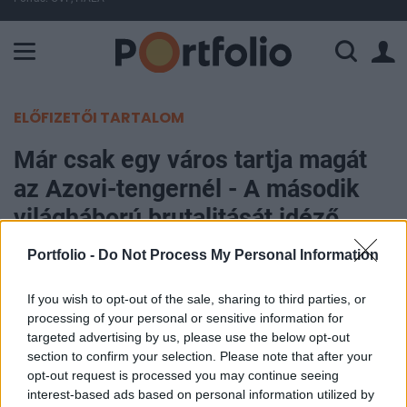
A Paksi Atomerőmű összteljesítménye 225 MW. A Duna vízállá
ELŐFIZETŐI TARTALOM
Már csak egy város tartja magát
az Azovi-tengernél - A második
világháború brutalitását idéző
csata következhet
Portfolio -
Do Not Process My Personal Information
Huszák Dániel
If you wish to opt-out of the sale, sharing to third parties, or
2022. március 01. 15:50
processing of your personal or sensitive information for
targeted advertising by us, please use the below opt-out
section to confirm your selection. Please note that after your
Miközben északon akadozik az orosz támadás,
opt-out request is processed you may continue seeing
úgy tűnik, délen továbbra is erős az inváziós
interest-based ads based on personal information utilized by