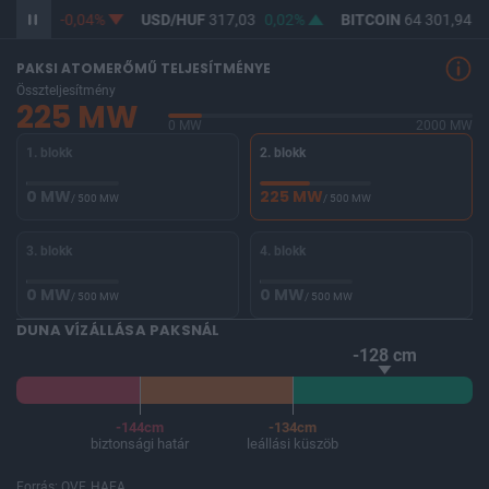
365,27
-0,04%
USD/HUF
317,03
0,02%
BITCOIN
64 301,94
-
PAKSI ATOMERŐMŰ TELJESÍTMÉNYE
Összteljesítmény
225 MW
0 MW
2000 MW
1. blokk
2. blokk
0 MW
225 MW
/ 500 MW
/ 500 MW
3. blokk
4. blokk
0 MW
0 MW
/ 500 MW
/ 500 MW
DUNA VÍZÁLLÁSA PAKSNÁL
-128 cm
-144cm
-134cm
biztonsági határ
leállási küszöb
Forrás: OVF, HAEA