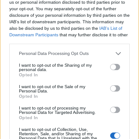
sereg, gyakorlatilag a teljes Azovi-tenger melletti
us or personal information disclosed to third parties prior to
partszakaszt elfoglalta az orosz haderő, Mariupol
your opt-out. You may separately opt-out of the further
disclosure of your personal information by third parties on the
városának kivételével, melyet most zárnak körül.
IAB’s list of downstream participants. This information may
Mariupol a híres-hírhedt "Azov hadosztály" bázisa,
also be disclosed by us to third parties on the
IAB’s List of
a város körül második világháborús brutalitású
Downstream Participants
that may further disclose it to other
összecsapások várhatók.
third parties.
Personal Data Processing Opt Outs
Ukrajna déli részében folyamatosan nyomulnak előre az
oroszok; tegnapelőtt elesett Melitopol, tegnap Bergyanszk,
I want to opt-out of the Sharing of my
mára pedig megindultak a Mariupol körülzárására indított
personal data.
Opted In
műveletek. Az orosz haderő ma deklarálta, hogy elvágták
az ukrán haderő hozzáférését az Azovi-tengerhez, ami azt
I want to opt-out of the Sale of my
Personal Data.
jelenti, hogy Mariupolt már körbevették. Ezt egyelőre még
Opted In
nem lehet megerősíteni. A város...
I want to opt-out of processing my
Personal Data for Targeted Advertising.
Opted In
KEDVES OLVASÓNK!
I want to opt-out of Collection, Use,
A keresett cikk a portfolio.hu hírarchívumához
Retention, Sale, and/or Sharing of my
tartozik, melynek olvasása előfizetéses
Personal Data that Is Unrelated with the